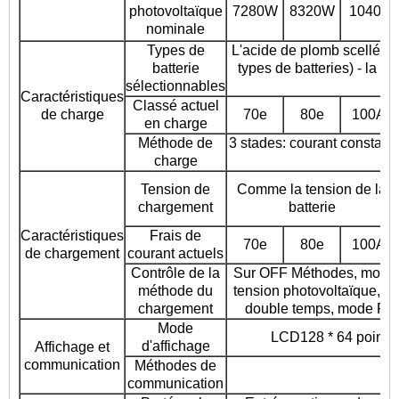
photovoltaïque
7280W
8320W
10400
nominale
Types de
L'acide de plomb scellé, la
batterie
types de batteries) - la b
sélectionnables
Caractéristiques
Classé actuel
de charge
70e
80e
100A
en charge
Méthode de
3 stades: courant constant 
charge
Tension de
Comme la tension de la
chargement
batterie
Caractéristiques
Frais de
70e
80e
100A
de chargement
courant actuels
Contrôle de la
Sur OFF Méthodes, mode d
méthode du
tension photovoltaïque, m
chargement
double temps, mode PV 
Mode
LCD128 * 64 points d
d'affichage
Affichage et
communication
Méthodes de
communication