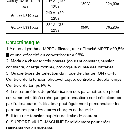
Galaxy -B216 （220）
216V （18 *
430 V
50A;60e
-xxa
12V）
240 V （20 *
Galaxy-b240-xxa
12V）
384V （32 *
Galaxy-b384-xxa
850V
70a;80e
12V）
Caractéristique
1.A a un algorithme MPPT efficace, une efficacité MPPT ≥99,5%
█ et une efficacité du convertisseur à 98%.
2. Mode de charge: trois phases (courant constant, tension
constante, charge mobile), prolonge la durée des batteries.
3. Quatre types de Sélection du mode de charge: ON / OFF,
Contrôle de la tension photovoltaïque, contrôle à double temps,
Contrôle du temps PV +.
4. Les paramètres de préfabrication des paramètres de plomb
couramment utilisés (phoque gel inondation) sont sélectionnés
par l'utilisateur et l'utilisateur peut également personnaliser les
paramètres pour les autres charges de batterie.
5. Il faut une fonction supérieure limite de courant.
6. SUPPORT MULTI-MACHINE Parallèlement pour créer
l'alimentation du système.