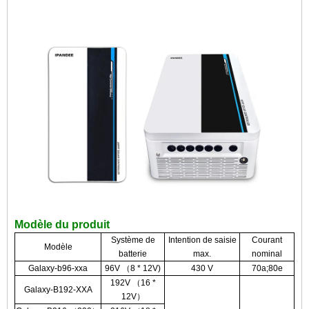
Modèle du produit
Système de
Intention de saisie
Courant
Modèle
batterie
max.
nominal
Galaxy-b96-xxa
96V （8 * 12V)
430 V
70a;80e
192V （16 *
Galaxy-B192-XXA
12V）