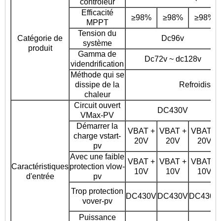
contrôleur
Efficacité
≥98%
≥98%
≥98%
MPPT
Tension du
Catégorie de
Dc96v
système
produit
Gamma de
Dc72v ~ dc128v
videndrification
Méthode qui se
dissipe de la
Refroidissem
chaleur
Circuit ouvert
DC430V
VMax-PV
Démarrer la
VBAT +
VBAT +
VBAT +
charge vstart-
20V
20V
20V
pv
Avec une faible
VBAT +
VBAT +
VBAT +
Caractéristiques
protection vlow-
10V
10V
10V
d'entrée
pv
Trop protection
DC430V
DC430V
DC430V
vover-pv
Puissance