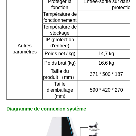
Protéger la
Entrée-sortie sur dans la
fonction
protection 
Température de
fonctionnement
Température de
stockage
IP (protection
Autres
d'entrée)
paramètres
Poids net / kg)
14,7 kg
Poids brut (kg)
16,6 kg
Taille du
371 * 500 * 187
produit （mm）
Taille
d'emballage
590 * 420 * 270
(mm)
Diagramme de connexion système