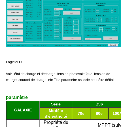
Logiciel PC
Voir l'état de charge et décharge, tension photovoltaïque, tension de
charge, courant de charge, etc.Et le paramètre associé peut être défini.
paramètre
Série
B96
GALAXIE
Modèle
70e
80e
100A
d'électricité
Propriété du
MPPT (suivi m