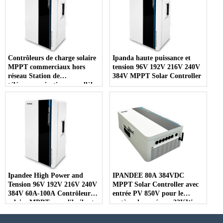
Contrôleurs de charge solaire
Ipanda haute puissance et
MPPT commerciaux hors
tension 96V 192V 216V 240V
réseau Station de
384V MPPT Solar Controller
télécommunications parallèle
Station de
télécommunications
Ipandee High Power and
IPANDEE 80A 384VDC
Tension 96V 192V 216V 240V
MPPT Solar Controller avec
384V 60A-100A Contrôleur
entrée PV 850V pour le
solaire MPPT pour l'huile et
système hors réseau 33KW
le gaz, l'exploitation, le
Prise en charge Charge
système de stockage
parallèle