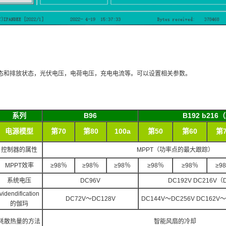
态和排放状态，光伏电压，电荷电压，充电电流等。可以设置相关参数。
系列
B96
B192 b216（
电源模型
第70
第80
100a
第50
第60
第7
控制器的属性
MPPT（功率点的最大跟踪）
MPPT效率
≥98％
≥98％
≥98％
≥98％
≥98％
≥9
系统电压
DC96V
DC192V DC216V（
videndification
DC72V〜DC128V
DC144V〜DC256V DC162V〜
的伽玛
耗散热量的方法
智能风扇的冷却