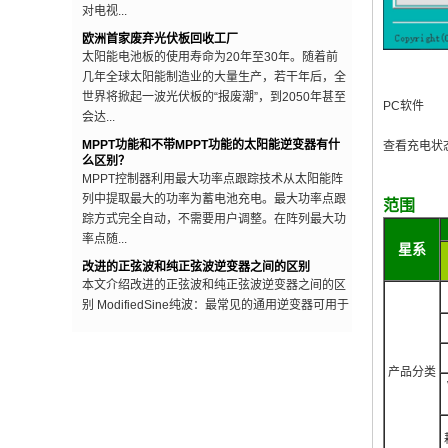
欧洲首家废弃光伏板回收工厂
太阳能电池板的使用寿命为20年至30年。随着前
几年全球太阳能制造业的大量生产，若干年后，全
世界将掀起一波光伏板的“报废潮”，到2050年甚至
会达...
PC软件
MPPT功能和不带MPPT功能的太阳能逆变器有什
么区别？
查看充电状
MPPT控制器利用最大功率点跟踪技术从太阳能阵
列中提取最大的功率为蓄电池充电。最大功率点跟
踪方式完全自动，不需要用户调整。在阵列最大功
范围
率点随...
改进的正弦波和纯正弦波逆变器之间的区别
星系
本文介绍改进的正弦波和纯正弦波逆变器之间的区
别 ModifiedSine纯波：最常见的通用逆变器可用于
“修正正弦波”多种类型，与纯正弦波模型相比，
通...
电网停电时逆变器为什么要停止工作？
有些人在安装光伏系统时，会抱着一种“即使电网
产品分类
停电，如果有太阳，自己家也能用上电”的心态，
现实情况是，电网停电时，自己家的光伏发电系统
只会...