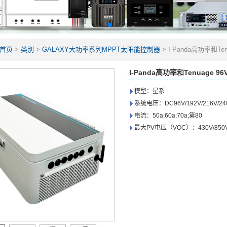
首页
>
类别
>
GALAXY大功率系列MPPT太阳能控制器
>
I-Panda高功率和Ten
I-Panda高功率和Tenuage 96
模型：星系
系统电压：DC96V/192V/216V/2
电流：50a;60a;70a;第80
最大PV电压（VOC）：430V/850