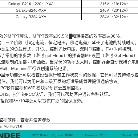
Galaxy -B216（220）-XXA
216V （18*12V）
Galaxy-B240-XXA
240V （20*12V）
Galaxy-B384-XXA
384V （32*12V）
有效的MPPT算法，MPPT效率≥99.5％█和转换器的效率高达98％。
模式：三个阶段（恒定电流，恒定电压，移动电荷）延长了电池的持续时间
种类型的负载模式：开/关，控制光伏电压，双时间控制，PV+时间控制。
择了常用的铅参数（密封 gel Flood）的预备器ME设置（密封 Gel Flo
用电流限制的顶部 - UP函数。当光伏的功率太大时，控制器会自动保持充
rt Multi -Machine平行以创建系统电源。
LCD显示功能还可以检查设备执行和工作状态时的数据，它还可以支持修改
85通信，我们可以为用户和二级开发的舒适集成管理提供通信协议。
ort PC软件监视和WiFi模块以创建云应用监视。
，ROHS，批准的FCC认证，我们可以帮助客户通过各种认证。
的担保和3〜10年还可以提供广泛的担保服务。
，监视软件，查看并设置参数