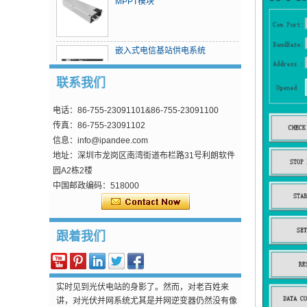
MPPT模块
嵌入式电信基站供电系统
联系我们
电话：86-755-23091101&86-755-23091100
MPPT太阳电荷控制器
传真：86-755-23091102
信息：info@ipandee.com
地址：深圳市龙岗区南湾街道布栏路31号利朗软件
园A2栋2楼
为什么逆变器的启动电压比最低电压高?
在光伏并网逆变器中，有一个参数比较奇怪，那就
中国邮政编码：518000
是逆变器输入启动电压。 这个电压比最低工作电压
要高30V左右，如单相逆变器，MPPT工作电压是
70V到5...
跟着我们
怎么解决光伏逆变器交流过压问题？
现在光伏并网发电越来越普及，寻常的百姓家也能
实时见到光伏电站的身影了。然而，对老百姓来
讲，对光伏并网系统尤其是并网逆变器仍然没有像
对电视...