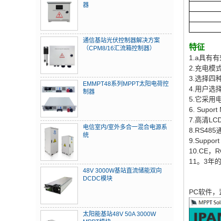
器
通信基站光伏控制器解决方案
特征
（CPM8/16汇流箱控制器）
1.a具有
2.充电
3.选择四
EMMPT48系列MPPT太阳电荷控
4.用户选
制器
5.它采
6. Supo
7.高清
电信室内/室外多合一混合电源系
8.RS4
统
9.Supp
10.CE
11。3年
48V 3000W基站直流储能双向
DCDC模块
PC软件
太阳能基站48V 50A 3000W