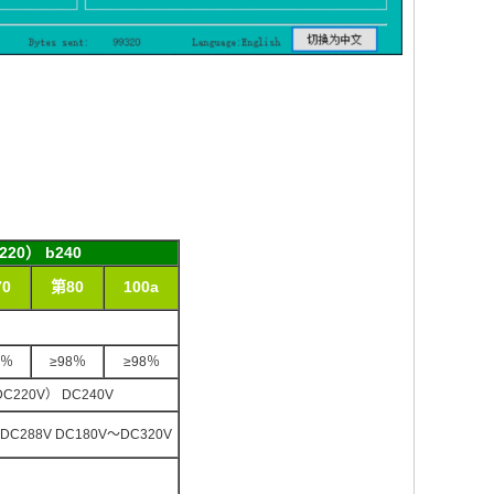
220） b240
0
第80
100a
8％
≥98％
≥98％
DC220V） DC240V
DC288V DC180V〜DC320V