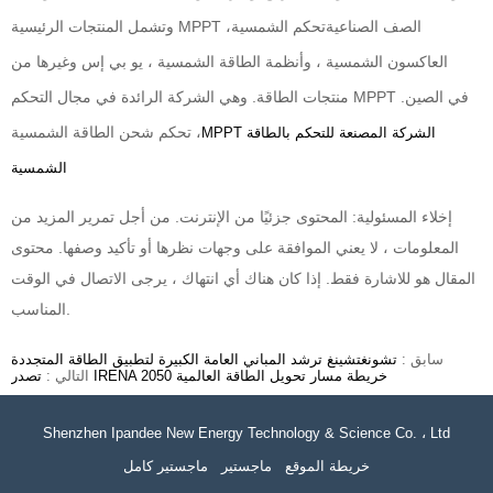
وتشمل المنتجات الرئيسية MPPT الصف الصناعية
تحكم الشمسية
،
العاكسون الشمسية ، وأنظمة الطاقة الشمسية ، يو بي إس وغيرها من
منتجات الطاقة. وهي الشركة الرائدة في مجال التحكم MPPT في الصين.
تحكم شحن الطاقة الشمسية ،
MPPT الشركة المصنعة للتحكم بالطاقة
الشمسية
إخلاء المسئولية: المحتوى جزئيًا من الإنترنت. من أجل تمرير المزيد من
المعلومات ، لا يعني الموافقة على وجهات نظرها أو تأكيد وصفها. محتوى
المقال هو للاشارة فقط. إذا كان هناك أي انتهاك ، يرجى الاتصال في الوقت
المناسب.
سابق :
تشونغتشينغ ترشد المباني العامة الكبيرة لتطبيق الطاقة المتجددة
تصدر IRENA 2050 خريطة مسار تحويل الطاقة العالمية
التالي :
Shenzhen Ipandee New Energy Technology & Science Co. ، Ltd
خريطة الموقع
ماجستير
ماجستير كامل