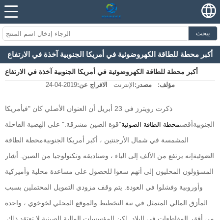
يبحث
أكبر محطة للطاقة الكهروضوئية في أمريكا الجنوبية آخذة في الارتفاع
أكبر محطة للطاقة الكهروضوئية في أمريكا الجنوبية آخذة في الارتفاع
مؤلف:
مصدر:
الإنترنت
الافراج عن:
2019-04-24
ذكرت رويترز في 23 أبريل أن العنوان الأصلي كان "في
أمريكا
الجنوبية
أقصى
"قوة الصين مشرقة." على الهضبة القاحلة
محطة الطاقة الضوئية
المشمسة في شمال الأرجنتين ، أكبر أمريكا الجنوبية
محطة الطاقة
الضوئية
إنه يرتفع من الألف إلى الياء ، وصناديقه وتكنولوجيا من الصين. أشار
المسؤولون المحليون إلى أنهم سعوا للحصول على مساعدة محلية وأميركية
وأوروبية وفشلوا في العودة. يتم وقف مزودي التمويل المحتملين بسبب
المأزق المالي المتمثل في نية التخطيط والموقع المحلي لخوخوي ، واحدة
من أفقر المقاطعات في البلاد. لكن المؤسسات المالية الصينية لا تعتقد ذلك.