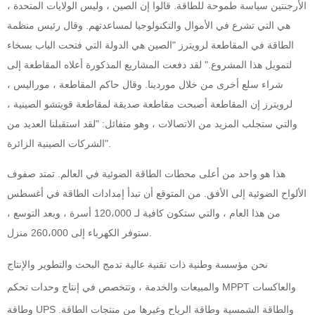
الأرجنتين سياسة طموحة للطاقة. قالوا إن الصين ، وليس الولايات المتحدة ،
هي التي تشرع في الأموال والتكنولوجيا لمساعدتهم. وقال رئيس منظمة
الطاقة في المقاطعة لرويترز "الصين هي الدولة التي فتحت الباب بسخاء
لتمويل هذا المشروع." لقد دفعت المشاريع المذكورة أعلاه المقاطعة إلى
شراء سلع أخرى من خلال موردينا. وقال حاكم المقاطعة ، موراليس ،
لرويترز إن المقاطعة أصبحت مقاطعة صديقة لمقاطعة قويتشو الصينية ،
والتي ستجلب المزيد من الاتصالات ، وهو متفائل: "لقد استقبلنا العديد من
الشركات الصينية الزائرة".
هذا هو واحد من أعلى محطات الطاقة الضوئية في العالم. تمتد صفوف
الألواح الضوئية إلى الأفق. من المتوقع أن تبدأ إمدادات الطاقة في أغسطس
من هذا العام ، والتي ستكون كافية لـ 120،000 أسرة ، وبعد التوسع ،
ستوفر الكهرباء إلى 260،000 منزل.
نحن مؤسسة وطنية ذات تقنية عالية تدمج البحث والتطوير والإنتاج
والمبيعات والخدمة ، وتتخصص في إنتاج وحدات تحكم MPPT والعاكسات
وطاقة UPS والطاقة الشمسية وطاقة الرياح وغيرها من منتجات الطاقة.