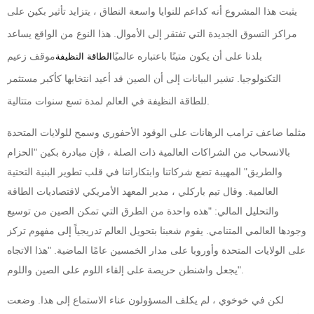
يثبت هذا المشروع أنه كداعم للنوايا واسعة النطاق ، يتزايد تأثير بكين على
مراكز التسوق الجديدة التي تفتقر إلى الأموال. هذا النوع من الواقع يساعد
بلدنا على أن يكون متينًا باعتباره عالميًا
موقف زعيم
الطاقة النظيفة
التكنولوجيا. تشير البيانات إلى أن الصين قد أعيد انتخابها كأكبر مستثمر
للطاقة النظيفة في العالم لمدة تسع سنوات متتالية.
مثلما ضاعف ترامب الرهانات على الوقود الأحفوري وسمح للولايات المتحدة
بالانسحاب من الشراكات العالمية ذات الصلة ، فإن مبادرة بكين "الحزام
والطريق" المهيبة تضع شركاتنا وابتكاراتنا في قلب تطوير البنية التحتية
العالمية. وقال تيم باركلي ، مدير المعهد الأمريكي لاقتصاديات الطاقة
والتحليل المالي: "هذه واحدة من الطرق التي تمكن الصين من توسيع
وجودها العالمي المتنامي. يقوم شعبنا بتحويل العالم تدريجياً إلى مفهوم تركز
على الولايات المتحدة وأوروبا على مدار الخمسين عامًا الماضية. "هذا الاتجاه
يجعل واشنطن حريصة على إلقاء اللوم على الصين واللوم".
لكن في خوخوي ، لم يكلف المسؤولون عناء الاستماع إلى هذا. وضعت