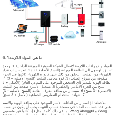
6. ما هي المواد اللازمة؟
المواد والإجراءات اللازمة لاتصال الشبكة الضوئية الموزعة الداخلية 1. وحدة
تطبيق للوصول إلى الطاقة الموزعة (النسخ الأصلية + 3) 2. عدد حساب عداد
الكهرباء من المثبت: التحقق من ذلك على فاتورة الكهرباء (اكتبها في الجزء
متفوقة من نموذج الطلب) 3. قوة محامي المثبت (النسخ الأصلية + 3) 4.
بطاقة الهوية للمدير (أي الشخص الموجود على المدعي العام) (الأصلي + 3
نسخ من الجزء الأمامي والخلفي) 5. تسجيل الأسرة صفحة من المثبت
(الأصلي) +3 نسخ) 6. تثبيت رأس بطاقة معرف العائلة (النسخ الأصلية + 3)
7. شهادة استخدام التضاريس الجماعية (الأصل + 3 نسخ)
ملاحظة: 1) اسم رأس العائلة، الاسم الموجود على بطاقة الهوية والاسم
على عدد حسابات العداد في صفحة حساب التثبيت يجب أن يكون هو نفسه.
إذا كانوا غير متسقون (بما في ذلك كلمة، مثل Wang Xianggui و Wang
Xiang "واجهة المستخدم الرسومية")، فإنهم بحاجة إلى الذهاب إلى