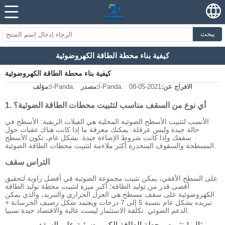
يبحث
كيفية بناء محطة الطاقة الكهروضوئية
كيفية بناء محطة الطاقة الكهروضوئية
الافراج عن:
2021-05-08
I-Panda.
مصدر:
I-Panda.
مؤلف:
1. أي نوع من السقف مناسب لتثبيت محطات الطاقة الضوئية؟
الأنسب لتثبيت الأسطح الضوئية المحلية هي الفيلات الريفية: الأسطح في
حالة جيدة وليس عرقلة. يمكنك معرفة ما إذا كانت هناك عقبات حول
سقفك وإذا كانت شروط الإضاءة جيدة. بشكل عام، تكون الأسطح
المسطحة والسقوف المنحدرة أكثر ملاءمة لتثبيت محطات الطاقة الضوئية.
التراس سقف
على السطح الأفقي، يمكن تثبيت مجموعة الضوئية في أفضل زاوية لتحقيق
أقصى قدر من توليد الطاقة؛ أكبر ميزة لتثبيت محطة توليد الطاقة
الكهروضوئية على سقف مسطح هي العزل الحراري والتبريد، والذي يمكن
تبريده بشكل عام بنسبة 5 إلى 7 درجات ويعتمد شكل رصيف الخرسانة +
الدعم الضوئي. تكلفة الاستثمار ليست عالية والاقتصاد جيدة نسبيا.
مثال 1 تثبيت محطة الطاقة الكهروضوئية على السقف