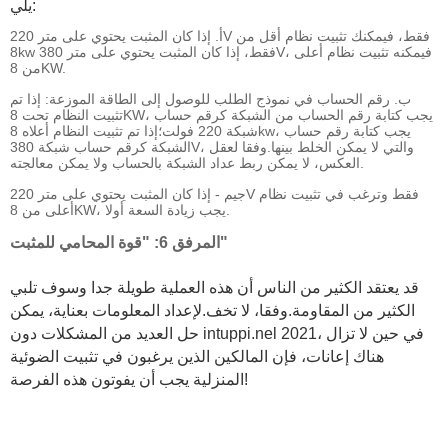
يلي:
أ. إذا كان المثبت يحتوي على متر 220V فقط، فيمكنك تثبيت نظام أقل من
8kw فقط، إذا كان المثبت يحتوي على متر 380V، فيمكنه تثبيت نظام أعلى
من 8KW.
ب. رقم الحساب في نموذج الطلب للوصول إلى الطاقة الموزعة: إذا تم
تثبيت النظام تحت 8KW، يجب كتابة رقم الحساب من الشبكة كرقم حساب
شبكة 220 فولت؛إذا تم تثبيت النظام أعلاه 8kw، يجب كتابة رقم حساب
الشبكة كرقم حساب شبكة 380V، والتي لا يمكن الخلط بينها.وفقا لعقل
العكس، لا يمكن ربط عداد الشبكة بالحساب ولا يمكن معالجته.
جيم - إذا كان المثبت يحتوي على متر 220V فقط وترغب في تثبيت نظام
أعلى من 8KW، يجب زيادة السعة أولا.
المرفق 6: "قوة المحامي للمثبت"
قد يعتقد الكثير من الناس أن هذه العملية طويلة جدا وسوف تلبي
الكثير من المقاومة.وفقا، لا تخف.لإعداد المعلومات بعناية، يمكن
حل العديد من المشكلات دون intuppi.nel 2021، في حين لا تزال
هناك إعانات، فإن المالكين الذين يرغبون في تثبيت الضوئية
المنزلية يجب أن يفوتون هذه الفرصة!