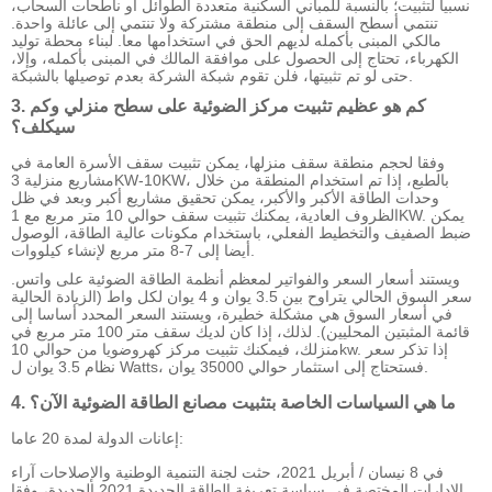
نسبيا لتثبيت؛ بالنسبة للمباني السكنية متعددة الطوائل أو ناطحات السحاب،
تنتمي أسطح السقف إلى منطقة مشتركة ولا تنتمي إلى عائلة واحدة.
مالكي المبنى بأكمله لديهم الحق في استخدامها معا. لبناء محطة توليد
الكهرباء، تحتاج إلى الحصول على موافقة المالك في المبنى بأكمله، وإلا،
حتى لو تم تثبيتها، فلن تقوم شبكة الشركة بعدم توصيلها بالشبكة.
3. كم هو عظيم تثبيت مركز الضوئية على سطح منزلي وكم
سيكلف؟
وفقا لحجم منطقة سقف منزلها، يمكن تثبيت سقف الأسرة العامة في
مشاريع منزلية 3KW-10KW، بالطبع، إذا تم استخدام المنطقة من خلال
وحدات الطاقة الأكبر والأكبر، يمكن تحقيق مشاريع أكبر وبعد في ظل
الظروف العادية، يمكنك تثبيت سقف حوالي 10 متر مربع مع 1KW. يمكن
ضبط الصفيف والتخطيط الفعلي، باستخدام مكونات عالية الطاقة، الوصول
أيضا إلى 7-8 متر مربع لإنشاء كيلووات.
ويستند أسعار السعر والفواتير لمعظم أنظمة الطاقة الضوئية على واتس.
سعر السوق الحالي يتراوح بين 3.5 يوان و 4 يوان لكل واط (الزيادة الحالية
في أسعار السوق هي مشكلة خطيرة، ويستند السعر المحدد أساسا إلى
قائمة المثبتين المحليين). لذلك، إذا كان لديك سقف متر 100 متر مربع في
منزلك، فيمكنك تثبيت مركز كهروضويا من حوالي 10kw. إذا تذكر سعر
نظام 3.5 يوان ل Watts، فستحتاج إلى استثمار حوالي 35000 يوان.
4. ما هي السياسات الخاصة بتثبيت مصانع الطاقة الضوئية الآن؟
إعانات الدولة لمدة 20 عاما:
في 8 نيسان / أبريل 2021، حثت لجنة التنمية الوطنية والإصلاحات آراء
الإدارات المختصة في سياسة تعريفة الطاقة الجديدة 2021 الجديدة، وفقا