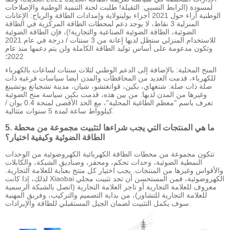
لمسودة (الرابط النسبي: الثقيلة! طلبت لجنة التنمية الوطنية والإصلاحات
الوطنية آراء حول 2021 أجزاء بوليتولاية وإمدادات الطاقة والرياح: الإعانات
المنزلية 3 نقاط، لا يوجد دعم لمحطات الطاقة المركزية في الطاقة
الضوئية، الطاقة الضوئية الصناعية والتجارية!)، فإن الطاقة الضوئية
للاستخدام المنزلي ستظل لديها إعانة من 3 سنتات / درجة في عام 2021
وتكون مدعومة على أساس توليد الطاقة الكاملة ولن يتم دعمها منذ عام
2022؛
المنح المحلية: بالإضافة إلى الدعم الوطني لثلاث سنتات لساعات بالكهرباء
للكهرباء، قدمت العديد من المحافظات والمدن أيضا سياسات فرعية ذات
صلة ذات صلة: شنغهاي، بكين، قوانغتشو، شيان، مدينة تشجيانغ يوتشينغ
وغيرها من المدن لديها. من بين هذه، قدمت بكين سياسة منح الضوئية
تعرف باسم "معظم الطاغية المحلية"، مع الحد الأقصى لمنحة 0.4 يوان /
كيلوواط ساعة لمدة 5 سنوات متتالية.
5. ما هي المنتجات التي يجب شراءها لتثبيت مجموعة من محطة
الطاقة الضوئية وكيفية اختيار؟
تتكون مجموعة من محطات الطاقة الكهربائية الكهروضوئية من الوحدات
النمطية الضوئية، وحدات تحكم، ومحفز، وصناديق الشبكة، والكابلات
والأقواس وغيرها من المنتجات. يجب اختيار كل منتج بعناية للعلامة التجارية.
لذلك، إذا كانت Xiaobai الكهروضوئية، فمن المستحسن أن تجد تثبيت محلي
معروف للعلامة التجارية أو تاجر العلامة التجارية (اتصل بالشبكة الرسمية
للعلامة التجارية للتشاور)، من بداية التصميم والتركيب، وفريق المهنية
سوف يكمل التثبيت لضمان الجيل المستقبلي للطاقة والإيرادات.