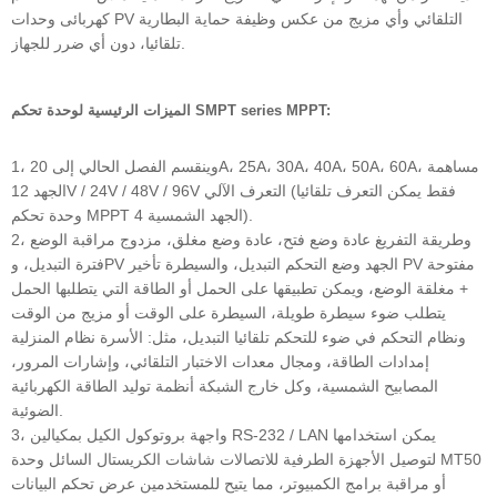
كهربائى وحدات PV التلقائي وأي مزيج من عكس وظيفة حماية البطارية
تلقائيا، دون أي ضرر للجهاز.
الميزات الرئيسية لوحدة تحكم SMPT series MPPT:
1، وينقسم الفصل الحالي إلى 20A، 25A، 30A، 40A، 50A، 60A، مساهمة
الجهد 12V / 24V / 48V / 96V التعرف الآلي (فقط يمكن التعرف تلقائيا
وحدة تحكم MPPT الجهد الشمسية 4).
2، وطريقة التفريغ عادة وضع فتح، عادة وضع مغلق، مزدوج مراقبة الوضع
فترة التبديل، وPV الجهد وضع التحكم التبديل، والسيطرة تأخير PV مفتوحة
+ مغلقة الوضع، ويمكن تطبيقها على الحمل أو الطاقة التي يتطلبها الحمل
يتطلب ضوء سيطرة طويلة، السيطرة على الوقت أو مزيج من الوقت
ونظام التحكم في ضوء للتحكم تلقائيا التبديل، مثل: الأسرة نظام المنزلية
إمدادات الطاقة، ومجال معدات الاختبار التلقائي، وإشارات المرور،
المصابيح الشمسية، وكل خارج الشبكة أنظمة توليد الطاقة الكهربائية
الضوئية.
3، واجهة بروتوكول الكيل بمكيالين RS-232 / LAN يمكن استخدامها
لتوصيل الأجهزة الطرفية للاتصالات شاشات الكريستال السائل وحدة MT50
أو مراقبة برامج الكمبيوتر، مما يتيح للمستخدمين عرض تحكم البيانات