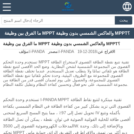
يبحث
ما الفرق بين وظيفة MPPT والعاكس الشمسي بدون وظيفة MPPT؟
ما الفرق بين وظيفة MPPT والعاكس الشمسي بدون وظيفة MPPT؟
الافراج عن:
2018-12-19
I-PANDA
مصدر:
I-PANDA
مؤلف:
تستخدم وحدة التحكم MPPT تقنية تتبع نقطة الطاقة القصوى لاستخراج الطاقة
القصوى من المجموعة الشمسية لشحن البطارية. وضع الحد الأقصى لتتبع نقطة
الطاقة هو تلقائي تمامًا ولا يتطلب تعديل المستخدم. عندما تختلف نقطة الطاقة
القصوى للمجموعة مع الظروف البيئية، وحدة تحكم تلقائيا تتبع نقطة الطاقة
القصوى للمجموعة، والحصول على يوم لضمان أقصى قدر من الطاقة من
مجموعة الشمسية، على نحو فعال وتحسين كفاءة النظام وتقليل تكلفة النظام.
تستخدم وحدة التحكم I-PANDA MPPT تقنية مبتكرة لتتبع نقاط الطاقة
القصوى التي تزيد بشكل كبير من كفاءة الطاقة في النظام الشمسي بكفاءة
تحويل تصل إلى 97٪ ، مما يتيح المسح السريع لمنحنى IV بأكمله وتتبع
أقصى طاقة للخلية الفولتية الضوئية في ثوانٍ. نقطة ، يمكن أن تصل الطاقة
المدخلات الكهروضوئية القصوى إلى 3500W. وبالإضافة إلى ذلك، وحدة
تحكم MPPT ديه أكثر من تهمة، والإفراط في التفريغ، الزائد، حماية ماس