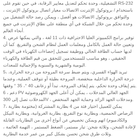
التشغيلية، وحدة تحكم لتعديل معايير الرقابة، في حين تقوم على RS-232
باستخدام / بروتوكول الإنترنت الاتصالات معيار اتصال بروتوكول الإنترنت ،
والتوافق بروتوكول الاتصالات هو أفضل ، ويمكن رصد حالة التشغيل من
وحدة تحكم من خلال الشبكة في أي منطقة على نطاق الإنترنت في جميع
أنحاء العالم.
4. توفير برامج الكمبيوتر العليا الاحترافية ذات 11 لغة ، والتي يمكنها عرض
وتعيين حالة العمل بالكامل ومعلمات العمل لنظام الشحن والتفريغ. كما أن
لديها حساب الطاقة الحالي ووظيفة تسجيل إحصاءات الكهرباء في الوقت
الحقيقي ، وهو مناسب للمستخدمين للتحقق من قيم الطاقة والكهرباء
اليومية والشهرية والسنوية والإجمالية للمعدات.
5، تبريد الهواء القسري، ويتم ضبط سرعة المروحة من درجة الحرارة،
درجة الحرارة الداخلية منخفضة، المروحة بطيئة أو تتوقف العملية، وعندما
يتم إيقاف وحدة تحكم، يتم إيقاف المروحة، تبدأ أو زعانف 40 °، 35 ° وقفها.
6 ، دعم PV الجهد العالي المدخلات ، يمكن أن أعلى الجهد الكهروضوئية
المدخلات تصل إلى 300V ، ومدخلات الجهد الزائد وحماية الجهد المنخفض.
7، يمكن للعميل اختيار فئة من 4 بطارية المشتركة (مختومة بطارية
الرصاص الحمضية، وبطارية نوع التفريغ، بطارية الغروانية، وبطارية النيكل
والكادميوم) اتهم ويمكن تخصيص عن أنواع أخرى من البطاريات القابلة
لإعادة الشحن، وثلاثة شحن: تيار مستمر، الضغط المستمر ، التهمة العائمة ،
وثلاث طرق شحن تحسن بشكل كبير من عمر خدمة البطارية.