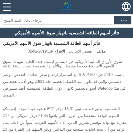
يبحث
تتأثر أسهم الطاقة الشمسية بانهيار سوق الأسهم الأمريكي
تتأثر أسهم الطاقة الشمسية بانهيار سوق الأسهم الأمريكي
مؤلف:
مصدر:
الإنترنت
الافراج عن:
2019-01-02
سوق الأوراق المالية الأمريكية في ديسمبر ليست جيدة للغاية. شهدت سوق
الأسهم الأمريكية صعودا وهبوطا ، والألواح الشمسية ليست سيئة للغاية.
مع استمرار ارتفاع سعر الفائدة، انخفض مؤشر S & P 500 بنسبة 14.8٪ في
ديسمبر، والتي قد تكون منذ الكساد العظيم عام 1931، وهو أدنى نقطة من
أسوأ ديسمبر كانون الاول. الطاقة الشمسية أيضا تسير في Waterloo في هذا
الهبوط.
عشية عيد الميلاد، إنفيسكو ETF الشمسية ليغلق عند مستوى 18.01 دولار
للسهم الواحد منخفضا من الذروة التي بلغتها 21.85 دولار امريكى من 17٪
مقارنة مع نهاية نوفمبر تشرين الثاني. أداء الأسهم الفردية أسوأ من ذلك. على
الرغم من أن تسلا اتخذت سلسلة من التدابير، ولكن السهم في الفترة من 13