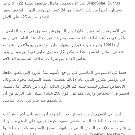
إلى 24 ديسمبر، ما زال منخفضا بنسبة 22٪، لا يدخر JinkoSolar، Sunrun
وسنباور، أسوأ من ذلك، اعتبارا من 24 عشر في وقت النهار ، انخفض سعر
الإغلاق بنسبة 25٪ على الأقل.
في الأسبوعين الماضيين ، كان انهيار السوق غير مسبوق في العقد الماضي ،
ولكن في صناعة الطاقة الشمسية ، ليس هذا غير معتاد. هذا العام ، في نهاية
يناير ، ونهاية فبراير ، ونهاية مايو ، بداية يونيو وأكتوبر ، شهدت TAN أيضا
انخفاض مماثل. لحسن الحظ ، يمكن لكل صندوق تداول في البورصة أن يعيد
انتعاش العديد من شركات الطاقة الشمسية العملاقة.
Jinko فقط في الأسبوعين الماضيين في تراجع الأسهم منذ الذروة التي بلغتها
في نوفمبر تشرين الثاني عام 2017، تقلصت القيمة السوقية بنحو 2/3، وكان
الانخفاض سنباور ليست سيئة كما الأرباع الثلاثة الأولى من 2016، أما بالنسبة
تسلا، على الرغم من أن TSLA استمر في الانخفاض وارتد ، فقد بقي فوق 250
$ للسهم منذ يناير من العام الماضي.
ليس كل الأسهم تكبدت خسائر. ومن المتوقع أن تصبح ثاني أكبر الشركات
المصنعة حدة للطاقة الشمسية في نصف الكرة الغربي، على الرغم من أن لا
يبدو النصف الثاني من انهيار السوق الآسيوية، ولكن خلايا هانوا Q أن تتأثر بسبب
التباطؤ في السوق، مصنع جورجيا لها أيضا: خلايا هانوا Q (HQCL NASDAQ)