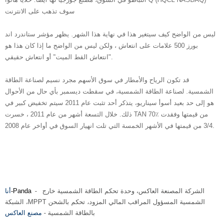
سوف تذهب على الانترنت
ليس من الواضح كيف سيتغير هذا في نهاية هذا الشهر. يظهر مؤشر ستاندرد اند
بورز 500 علامات على انتعاش ، ولكن ليس من الواضح ما إذا كان هذا هو
"انتعاش القط الميت" أو انتعاش حقيقي.
قد تكون الرياح والأمطار في سوق الأسهم مجرد نسيم لصناعة الطاقة
الشمسية. لصناعة الطاقة الشمسية، في سقطت ديسمبر بأي حال من الأحوال
هو إلى حد بعيد أسوأ سيناريو، يتذكر أحد تثبت عام 2011 سيتم تخفيض كبير في
ذلك. خلال التسعة أشهر من عام 2011 ، خسرت TAN 70٪ من قيمتها وفقدت
3/4 من قيمتها في الأشهر الخمسة التي تلت انهيار السوق في أواخر عام 2008.
الشركة المصنعة العاكس
، وحدة تحكم الطاقة الشمسية خارج
-
-Panda
أنا
MPPT الشمسية المسؤول المراقب المالي المزود
، تحكم بالشحن
الشبكة ،
بالطاقة الشمسية -
مصنع العاكس