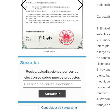
protección
Caracterí
1. El nive
solar MPP
2. El mod
interrupto
a largo p
de conmut
Suscribir
sistemas 
3, hay un
Reciba actualizaciones por correo
o el soft
electrónico sobre nuevos productos
modifique
la compat
mundo que
4. Propor
trabajo de
Controlador de carga solar