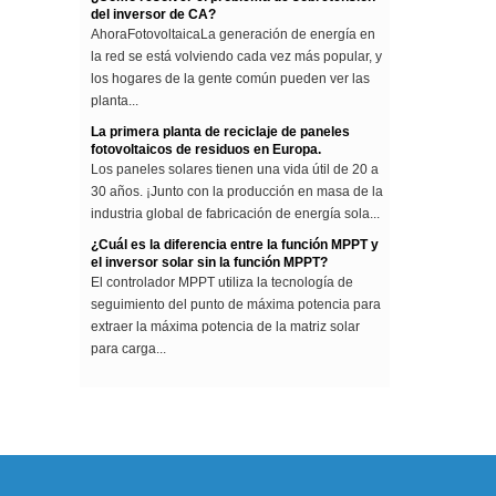
AhoraFotovoltaicaLa generación de energía en
la red se está volviendo cada vez más popular, y
los hogares de la gente común pueden ver las
planta...
La primera planta de reciclaje de paneles
fotovoltaicos de residuos en Europa.
Los paneles solares tienen una vida útil de 20 a
30 años. ¡Junto con la producción en masa de la
industria global de fabricación de energía sola...
¿Cuál es la diferencia entre la función MPPT y
el inversor solar sin la función MPPT?
El controlador MPPT utiliza la tecnología de
seguimiento del punto de máxima potencia para
extraer la máxima potencia de la matriz solar
para carga...
La diferencia entre una onda sinusoidal
mejorada y un inversor de onda sinusoidal
pura
Este artículo describe la diferencia entre una
onda sinusoidal mejorada y un inversor de onda
sinusoidal pura. ModifiedSine Pure Wave: los
inversores...