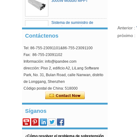
3000W Módulo MPPT
Sistema de suministro de
Anterior :
energía de estación base de
telecomunicaciones integrado
Contáctenos
próximo :
Tel: 86-755-23091101&86-755-23091100
Controlador de carga solar
MPPT
Fax: 86-755-23091102
Información: info@ipandee.com
dirección: Piso 2, edificio A2, LiLang Software
Park, No. 31, Bulan Road, calle Nanwan, distrito
de Longgang, Shenzhen
Código postal de China: 518000
¿Por qué el voltaje de arranque del inversor es
más alto que el voltaje mínimo?
En el inversor conectado a la red fotovoltaica, un
Síganos
parámetro es extraño, es decir, el voltaje de
inicio de entrada del inversor. Este voltaje es
apr...
¿Cómo resolver el problema de sobretensión
del inversor de CA?