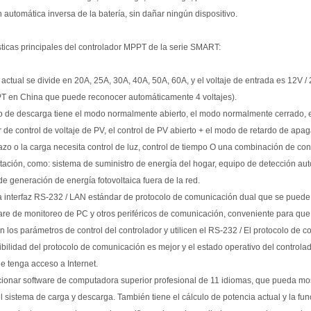
 automática inversa de la batería, sin dañar ningún dispositivo.
sticas principales del controlador MPPT de la serie SMART:
l actual se divide en 20A, 25A, 30A, 40A, 50A, 60A, y el voltaje de entrada es 12V /
T en China que puede reconocer automáticamente 4 voltajes).
o de descarga tiene el modo normalmente abierto, el modo normalmente cerrado, el
r de control de voltaje de PV, el control de PV abierto + el modo de retardo de apa
lazo o la carga necesita control de luz, control de tiempo O una combinación de con
ación, como: sistema de suministro de energía del hogar, equipo de detección auto
de generación de energía fotovoltaica fuera de la red.
a interfaz RS-232 / LAN estándar de protocolo de comunicación dual que se puede u
ware de monitoreo de PC y otros periféricos de comunicación, conveniente para que 
n los parámetros de control del controlador y utilicen el RS-232 / El protocolo de
ibilidad del protocolo de comunicación es mejor y el estado operativo del controla
 tenga acceso a Internet.
cionar software de computadora superior profesional de 11 idiomas, que pueda most
l sistema de carga y descarga. También tiene el cálculo de potencia actual y la func