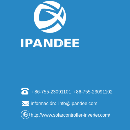
¿Por qué debería dejar de funcionar el inversor
cuando la red no tiene energía?
Algunas personas instalan un sistema
fotovoltaico, tendrán una mentalidad de "incluso
si se corta la red eléctrica, si hay sol, y sus
hogares pueden...
Las diez empresas de inversores fotovoltaicos
más importantes del mundo.
El inversor también se denomina regulador de
potencia. Según el uso del inversor en el sistema
de generación de energía fotovoltaica, se puede
div...
Los científicos han descubierto que la arena
puede producir materiales de silicio de células
solares
Según un informe de la Agencia de Noticias
+ 86-755-23091101 +86-755-23091102
Kyodo el 6 de noviembre, los profesores
visitantes de la Universidad de Tokio, Sugawara
información: info@ipandee.com
y otros, abrieron ...
http://www.solarcontroller-inverter.com/
Patrón de competencia del mercado de
almacenamiento de energía doméstica
El almacenamiento de energía como un nuevo