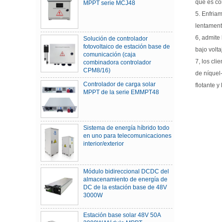
que es co
MPPT serie MCJ48
5. Enfriam
lentamente
6, admite
Solución de controlador
fotovoltaico de estación base de
bajo volta
comunicación (caja
7, los cl
combinadora controlador
CPM8/16)
de níquel
Controlador de carga solar
flotante y
MPPT de la serie EMMPT48
Sistema de energía híbrido todo
en uno para telecomunicaciones
interior/exterior
Módulo bidireccional DCDC del
almacenamiento de energía de
DC de la estación base de 48V
3000W
Estación base solar 48V 50A