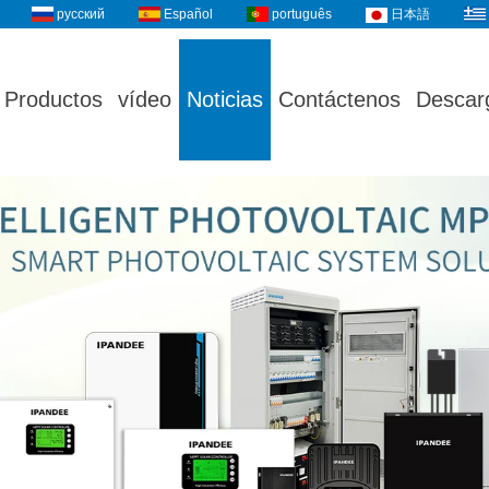
русский
Español
português
日本語
Productos
vídeo
Noticias
Contáctenos
Descar