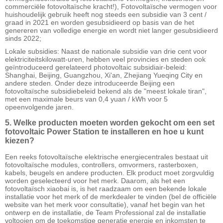
commerciële fotovoltaïsche kracht!), Fotovoltaïsche vermogen voor
huishoudelijk gebruik heeft nog steeds een subsidie ​​van 3 cent /
graad in 2021 en worden gesubsidieerd op basis van de het
genereren van volledige energie en wordt niet langer gesubsidieerd
sinds 2022;
Lokale subsidies: Naast de nationale subsidie ​​van drie cent voor
elektriciteitskilowatt-uren, hebben veel provincies en steden ook
geïntroduceerd gerelateerd photovoltaic subsidiair-beleid:
Shanghai, Beijing, Guangzhou, Xi'an, Zhejiang Yueqing City en
andere steden. Onder deze introduceerde Beijing een
fotovoltaïsche subsidiebeleid bekend als de "meest lokale tiran",
met een maximale beurs van 0,4 yuan / kWh voor 5
opeenvolgende jaren.
5. Welke producten moeten worden gekocht om een ​​set
fotovoltaic Power Station te installeren en hoe u kunt
kiezen?
Een reeks fotovoltaïsche elektrische energiecentrales bestaat uit
fotovoltaïsche modules, controllers, omvormers, rasterboxen,
kabels, beugels en andere producten. Elk product moet zorgvuldig
worden geselecteerd voor het merk. Daarom, als het een
fotovoltaïsch xiaobai is, is het raadzaam om een ​​bekende lokale
installatie voor het merk of de merkdealer te vinden (bel de officiële
website van het merk voor consultatie), vanaf het begin van het
ontwerp en de installatie, de Team Professional zal de installatie
voltooien om de toekomstige generatie energie en inkomsten te