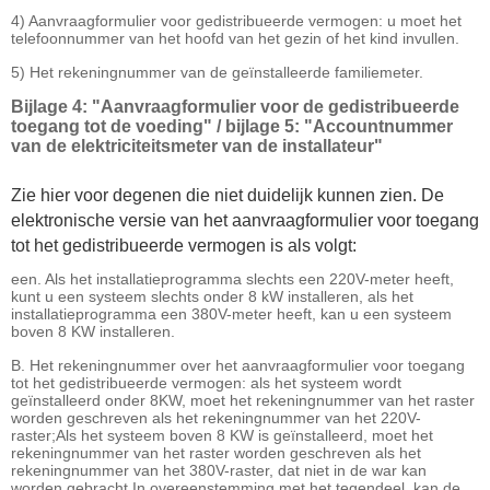
4) Aanvraagformulier voor gedistribueerde vermogen: u moet het
telefoonnummer van het hoofd van het gezin of het kind invullen.
5) Het rekeningnummer van de geïnstalleerde familiemeter.
Bijlage 4: "Aanvraagformulier voor de gedistribueerde
toegang tot de voeding" / bijlage 5: "Accountnummer
van de elektriciteitsmeter van de installateur"
Zie hier voor degenen die niet duidelijk kunnen zien. De
elektronische versie van het aanvraagformulier voor toegang
tot het gedistribueerde vermogen is als volgt:
een. Als het installatieprogramma slechts een 220V-meter heeft,
kunt u een systeem slechts onder 8 kW installeren, als het
installatieprogramma een 380V-meter heeft, kan u een systeem
boven 8 KW installeren.
B. Het rekeningnummer over het aanvraagformulier voor toegang
tot het gedistribueerde vermogen: als het systeem wordt
geïnstalleerd onder 8KW, moet het rekeningnummer van het raster
worden geschreven als het rekeningnummer van het 220V-
raster;Als het systeem boven 8 KW is geïnstalleerd, moet het
rekeningnummer van het raster worden geschreven als het
rekeningnummer van het 380V-raster, dat niet in de war kan
worden gebracht.In overeenstemming met het tegendeel, kan de