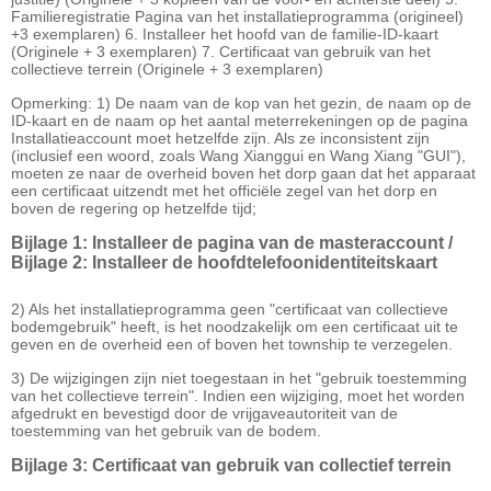
Familieregistratie Pagina van het installatieprogramma (origineel)
+3 exemplaren) 6. Installeer het hoofd van de familie-ID-kaart
(Originele + 3 exemplaren) 7. Certificaat van gebruik van het
collectieve terrein (Originele + 3 exemplaren)
Opmerking: 1) De naam van de kop van het gezin, de naam op de
ID-kaart en de naam op het aantal meterrekeningen op de pagina
Installatieaccount moet hetzelfde zijn. Als ze inconsistent zijn
(inclusief een woord, zoals Wang Xianggui en Wang Xiang "GUI"),
moeten ze naar de overheid boven het dorp gaan dat het apparaat
een certificaat uitzendt met het officiële zegel van het dorp en
boven de regering op hetzelfde tijd;
Bijlage 1: Installeer de pagina van de masteraccount /
Bijlage 2: Installeer de hoofdtelefoonidentiteitskaart
2) Als het installatieprogramma geen "certificaat van collectieve
bodemgebruik" heeft, is het noodzakelijk om een ​​certificaat uit te
geven en de overheid een of boven het township te verzegelen.
3) De wijzigingen zijn niet toegestaan ​​in het "gebruik toestemming
van het collectieve terrein". Indien een wijziging, moet het worden
afgedrukt en bevestigd door de vrijgaveautoriteit van de
toestemming van het gebruik van de bodem.
Bijlage 3: Certificaat van gebruik van collectief terrein