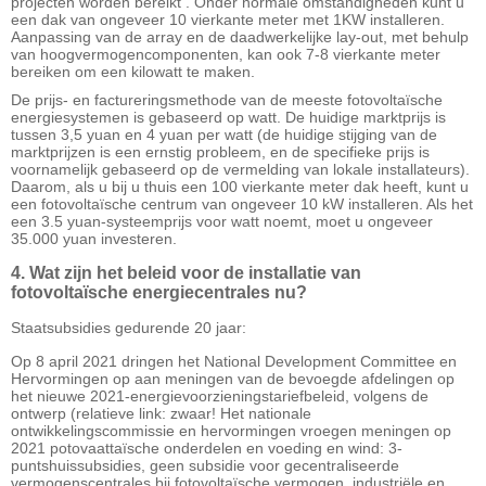
projecten worden bereikt . Onder normale omstandigheden kunt u
een dak van ongeveer 10 vierkante meter met 1KW installeren.
Aanpassing van de array en de daadwerkelijke lay-out, met behulp
van hoogvermogencomponenten, kan ook 7-8 vierkante meter
bereiken om een ​​kilowatt te maken.
De prijs- en factureringsmethode van de meeste fotovoltaïsche
energiesystemen is gebaseerd op watt. De huidige marktprijs is
tussen 3,5 yuan en 4 yuan per watt (de huidige stijging van de
marktprijzen is een ernstig probleem, en de specifieke prijs is
voornamelijk gebaseerd op de vermelding van lokale installateurs).
Daarom, als u bij u thuis een 100 vierkante meter dak heeft, kunt u
een fotovoltaïsche centrum van ongeveer 10 kW installeren. Als het
een 3.5 yuan-systeemprijs voor watt noemt, moet u ongeveer
35.000 yuan investeren.
4. Wat zijn het beleid voor de installatie van
fotovoltaïsche energiecentrales nu?
Staatsubsidies gedurende 20 jaar:
Op 8 april 2021 dringen het National Development Committee en
Hervormingen op aan meningen van de bevoegde afdelingen op
het nieuwe 2021-energievoorzieningstariefbeleid, volgens de
ontwerp (relatieve link: zwaar! Het nationale
ontwikkelingscommissie en hervormingen vroegen meningen op
2021 potovaattaïsche onderdelen en voeding en wind: 3-
puntshuissubsidies, geen subsidie ​​voor gecentraliseerde
vermogenscentrales bij fotovoltaïsche vermogen, industriële en