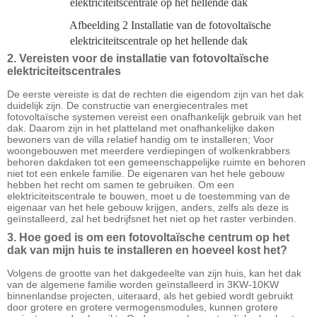
elektriciteitscentrale op het hellende dak
Afbeelding 2 Installatie van de fotovoltaïsche
elektriciteitscentrale op het hellende dak
2. Vereisten voor de installatie van fotovoltaïsche
elektriciteitscentrales
De eerste vereiste is dat de rechten die eigendom zijn van het dak
duidelijk zijn. De constructie van energiecentrales met
fotovoltaïsche systemen vereist een onafhankelijk gebruik van het
dak. Daarom zijn in het platteland met onafhankelijke daken
bewoners van de villa relatief handig om te installeren; Voor
woongebouwen met meerdere verdiepingen of wolkenkrabbers
behoren dakdaken tot een gemeenschappelijke ruimte en behoren
niet tot een enkele familie. De eigenaren van het hele gebouw
hebben het recht om samen te gebruiken. Om een ​​
elektriciteitscentrale te bouwen, moet u de toestemming van de
eigenaar van het hele gebouw krijgen, anders, zelfs als deze is
geïnstalleerd, zal het bedrijfsnet het niet op het raster verbinden.
3. Hoe goed is om een ​​fotovoltaïsche centrum op het
dak van mijn huis te installeren en hoeveel kost het?
Volgens de grootte van het dakgedeelte van zijn huis, kan het dak
van de algemene familie worden geïnstalleerd in 3KW-10KW
binnenlandse projecten, uiteraard, als het gebied wordt gebruikt
door grotere en grotere vermogensmodules, kunnen grotere