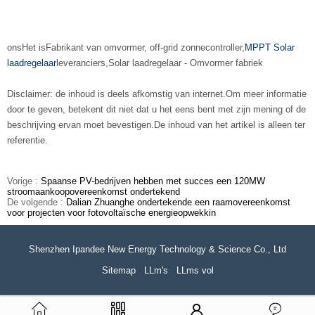
ons
Het is
Fabrikant van omvormer
, off-grid zonnecontroller,
MPPT Solar
laadregelaar
leveranciers
,
Solar laadregelaar
-
Omvormer fabriek
Disclaimer: de inhoud is deels afkomstig van internet.
Om meer informatie
door te geven, betekent dit niet dat u het eens bent met zijn mening of de
beschrijving ervan moet bevestigen.
De inhoud van het artikel is alleen ter
referentie.
Vorige :
Spaanse PV-bedrijven hebben met succes een 120MW
stroomaankoopovereenkomst ondertekend
De volgende :
Dalian Zhuanghe ondertekende een raamovereenkomst
voor projecten voor fotovoltaïsche energieopwekkin
Shenzhen Ipandee New Energy Technology & Science Co., Ltd
Sitemap
LLm's
LLms vol