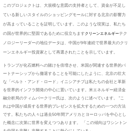
このプロジェクトは、大規模な意図の支持者として、資金が不足し
ている新しいスタイルのショッピングモールに対する北京の影響力
が高まっていることを証明しています。このような現実は、私たち
の国が世界的に堅固であるために役立ちます
テク
クリーンエネルギー
ノロジーリーダーの地位データは、中国が9年連続で世界最大のクリ
ーンエネルギー投資家として再選されたことを示しています。
トランプが化石燃料への賭けを倍増させ、米国が関連する世界的パ
ートナーシップから撤退することを可能にしたように、北京の壮大
な「ベルト・アンド・ロード」イニシアチブは私たちの会社と革新
を世界的インフラ開発の中心に置いています。米エネルギー経済金
融分析局のティムバークリー氏は、次のように述べています。 "こ
れは中国が成長する世界的プレゼンスを拡大するための一つの方法
です。私たちの人々は過去50年間アメリカとヨーロッパを中心とし
た概念に次第に世界を変えつつあります。 「この傾向はワシントン
を中国を非難し非難することに熱心にしている」。