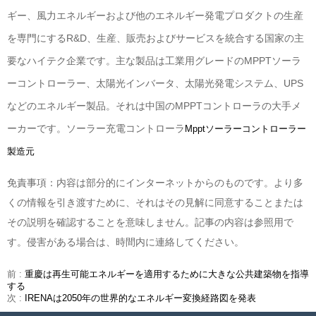
ギー、風力エネルギーおよび他のエネルギー発電プロダクトの生産
を専門にするR&D、生産、販売およびサービスを統合する国家の主
要なハイテク企業です。主な製品は工業用グレードのMPPT
ソーラ
ーコントローラー
、太陽光インバータ、太陽光発電システム、UPS
などのエネルギー製品。それは中国のMPPTコントローラの大手メ
ーカーです。ソーラー充電コントローラ
Mpptソーラーコントローラー
製造元
免責事項：内容は部分的にインターネットからのものです。より多
くの情報を引き渡すために、それはその見解に同意することまたは
その説明を確認することを意味しません。記事の内容は参照用で
す。侵害がある場合は、時間内に連絡してください。
前 :
重慶は再生可能エネルギーを適用するために大きな公共建築物を指導
する
次 :
IRENAは2050年の世界的なエネルギー変換経路図を発表