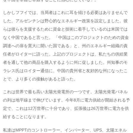
しかしフフイでは、当局者はこれに耳を傾ける必要はありませんで
した。アルゼンチンは野心的なエネルギー政策を設定しました。彼
らは彼らを支援するために資金と技術に着手しているのは米国では
なく中国であると言った。 「中国はこのプロジェクトのための資金
調達への扉を寛大に開いた国である」と、州のエネルギー組織の責
任者がロイターに語った。上記のプロジェクトは、私たちの供給業
者を通して他の商品を購入するように州に促しました。州知事のモ
ラレス氏はロイター通信に、中国の貴州省と友好的な州になったこ
とで、より多くの接触があると語った。
これは世界で最も高い太陽光発電所の一つです。太陽光発電パネル
の列は地平線まで伸びています。今年8月に電力供給が開始される予
定で、これは12万世帯に十分であり、拡張後は26万世帯に電力を供
給することになります。
私達はMPPTのコントローラー、インバーター、UPS、太陽エネル