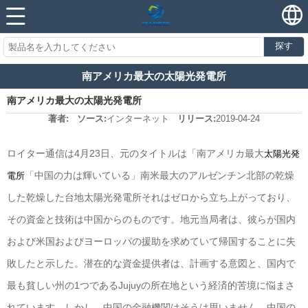
探す
南アメリカ最大の太陽光発電所
南アメリカ最大の太陽光発電所
著者:
ソース:
インターネット
リリース:
2019-04-24
ロイター通信は4月23日、元のタイトルは「
南アメリカ
最大
太陽光発
「中国の力は輝いている」南米最大のアルゼンチン北部の乾燥
電所
した乾燥した台地
太陽光発電所
それはゼロから立ち上がっており、
その資金と技術は中国からのものです。地元当局者は、彼らが国内
および米国およびヨーロッパの援助を求めていて帰国することに失
敗したと示した。潜在的な資金提供者は、計画する意図と、国内で
最も貧しい州の1つであるJujuyの所在地という経済的苦境に悩まさ
れています。しかし、中国の金融機関はそうは思いません。中国の