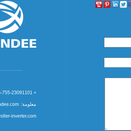
+ 86-755-23091101 +86-755-23091102
معلومة: info@ipandee.com
oller-inverter.com/