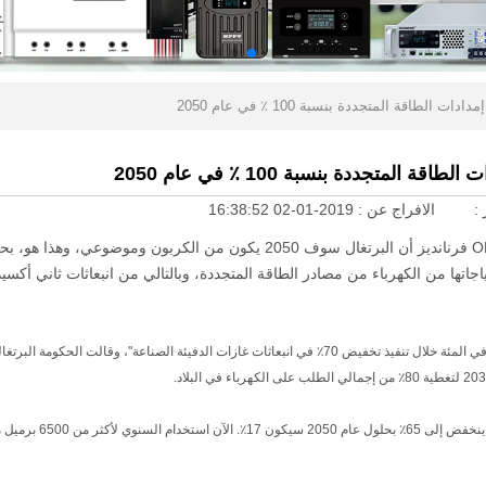
الطاقة المتجددة بنسبة 100 ٪ في عام 2050
المتجددة بنسبة 100 ٪ في عام 2050
 :
الافراج عن :
2019-01-02 16:38:52
كشفت البرتغالية وزير البيئة والطاقة التحول جو؟ OPedroMatos فرنانديز أن البرتغال سوف 2050 يكون من الكربون وموضوع
مالي الطلب من احتياجاتها من الكهرباء من مصادر الطاقة المتجددة، وبالتالي من انبعاثات ثاني أك
"2050 ستكون خالية من الكربون والبرتغال، وسياسة كهربة زيادة إلى 65 في المئة خلال تنفيذ تخفيض 70٪ في انبعاثات غازات الدفيئة الصناعة"، وقالت الحكومة
"اعتمادنا على الطاقة الأجنبية هو الآن 75٪. وبحلول عام 2030، وهذا الرقم ي