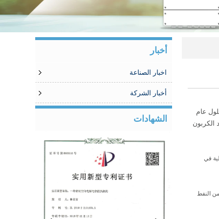
أخبار
اخبار الصناعة
أخبار الشركة
ي، وهذا هو، بحلول عام
الشهادات
سيد الكربون
 البرتغالية في
نخفض ​​إلى 65٪ بحلول عام 2050 سيكون 17٪. الآن استخدام السنوي لأكثر من 6500 برميل من النفط