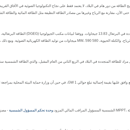
 الطاقة من دور هام في البلاد، لا يعتمد فقط على نجاح التكنولوجيا الضوئية في الآفاق القريبة 
تى الآن، مقارنة مع الرياح وغيرها من مصادر الطاقة النظيفة مثل الطاقة المائية والطاقة ال
اعتبارا من نهاية سبتمبر من العام الماضي ، بلغ إجمالي إنتاج الطاقة المتجددة في البرتغال 13.83 جيجاوات. ووفقا لبيانات 
الطاقة الكهرومائية أكبر حصة، حوالي 7.1 GW، تليها 5.34 GW من طاقة الرياح، والكتلة الحيوية، 580 MW، 590 ميجاوات من توليد الطاقة الكهربائية الضوئ
زاد للطاقة المتجددة في البلاد في الربع الثاني من العام المقبل، والذي الطاقة الشمسية س
اعتبارا من نهاية أغسطس، والقدرة الإجمالية للمشاريع PV على نطاق واسع وافق عليها بقيمة إجمالية تبلغ حوالي 1 GW، في حين أن وزارة حماية البيئة 
 ،
MPPT الشمسية المسؤول المراقب المالي المزود
،
وحدة تحكم المسؤول الشمسية
-
مصنع