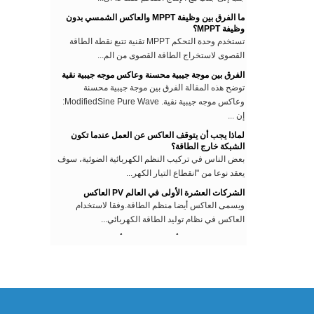
ما الفرق بين وظيفة MPPT والعاكس الشمسي بدون
وظيفة MPPT؟
تستخدم وحدة التحكم MPPT تقنية تتبع نقطة الطاقة
القصوى لاستخراج الطاقة القصوى من الم...
الفرق بين موجة جيبية محسنة وعاكس موجه جيبية نقية
توضح هذه المقالة الفرق بين موجة جيبية محسنة
وعاكس موجه جيبية نقية. ModifiedSine Pure Wave:
إن ...
لماذا يجب أن يتوقف العاكس عن العمل عندما تكون
الشبكة خارج الطاقة؟
بعض الناس في تركيب النظم الكهربائية الضوئية، سوف
يعقد نوعا من "انقطاع التيار الكهر...
الشركات العشرة الأولى في العالم PV العاكس
ويسمى العاكس أيضا منظم الطاقة.وفقا لاستخدام
العاكس في نظام توليد الطاقة الكهربائي...
لقد اكتشف العلماء أن الرمال يمكن أن تصنع مواد
السيليكون للخلايا الشمسية
وفقًا لتقرير صادر عن وكالة كيودو للأنباء يوم 6 نوفمبر ،
افتتح أساتذة جامعة طوكيو ، ...
نمط المنافسة سوق تخزين الطاقة المحلية
تخزين الطاقة كسوق جديد للعديد من الشركات
المصنعة للبطاريات في الصين والعاكسيجلب ا...