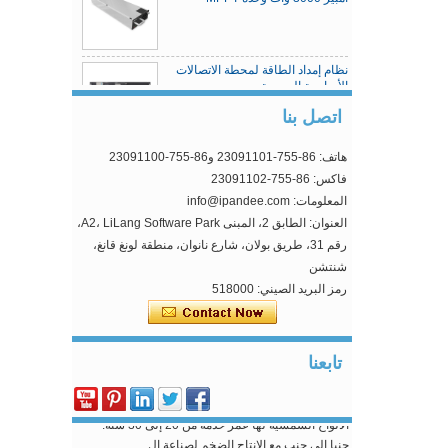
نظام إمداد الطاقة لمحطة الاتصالات
الأساسية المدمجة
اتصل بنا
هاتف: 86-755-23091101 و86-755-23091100
وحدة تحكم شحنة الطاقة الشمسية
MPPT
فاكس: 86-755-23091102
المعلومات: info@ipandee.com
العنوان: الطابق 2، المبنى A2، LiLang Software Park،
رقم 31، طريق بولان، شارع نانوان، منطقة لونغ قانغ،
لماذا العاكس بدء الجهد أعلى من الحد الأدنى من الجهد؟
شنتشن
في العاكس الكهروضوئية المتصلة بالشبكة ، معلمة
رمز البريد الصيني: 518000
واحدة غريبة ، وهذا هو ، بداية مدخلات...
كيفية حل مشكلة الجهد الزائد AC؟
الآنالضوئيةأصبح توليد الطاقة على الشبكة أكثر شعبية ،
تابعنا
ويمكن لمنازل الناس العاديين ...
أول مصنع لإعادة تدوير الألواح الضوئية في أوروبا
الألواح الشمسية لها عمر خدمة من 20 إلى 30 سنة.
جنبا إلى جنب مع الإنتاج الضخم لصناعة ال...