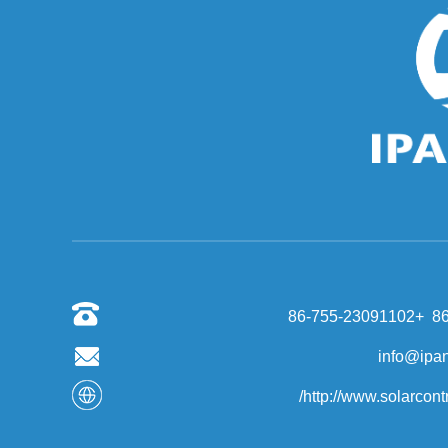
كيفية بناء محطة الطاقة الكهروضوئية
1. أي نوع من السقف مناسب لتثبيت محطات الطاقة
الضوئية؟ الأنسب لتثبيت الأسطح الضوئية ...
لماذا العاكس بدء الجهد أعلى من الحد الأدنى من الجهد؟
في العاكس الكهروضوئية المتصلة بالشبكة ، معلمة
واحدة غريبة ، وهذا هو ، بداية مدخلات...
كيفية حل مشكلة الجهد الزائد AC؟
الآنالضوئيةأصبح توليد الطاقة على الشبكة أكثر شعبية ،
ويمكن لمنازل الناس العاديين ...
أول مصنع لإعادة تدوير الألواح الضوئية في أوروبا
الألواح الشمسية لها عمر خدمة من 20 إلى 30 سنة.
جنبا إلى جنب مع الإنتاج الضخم لصناعة ال...
ما الفرق بين وظيفة MPPT والعاكس الشمسي بدون
وظيفة MPPT؟
تستخدم وحدة التحكم MPPT تقنية تتبع نقطة الطاقة
القصوى لاستخراج الطاقة القصوى من الم...
الفرق بين موجة جيبية محسنة وعاكس موجه جيبية نقية
توضح هذه المقالة الفرق بين موجة جيبية محسنة
http://www.solarcontr
وعاكس موجه جيبية نقية. ModifiedSine Pure Wave:
إن ...