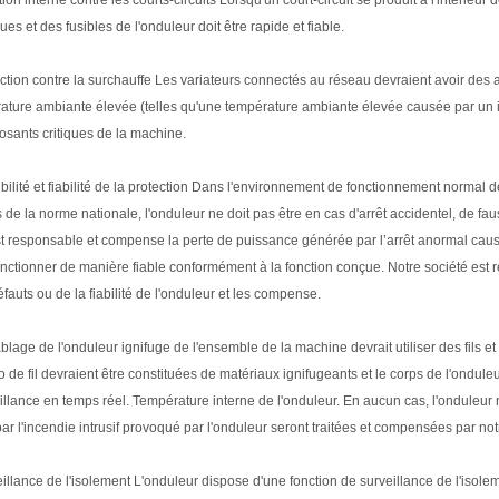
ues et des fusibles de l'onduleur doit être rapide et fiable.
ection contre la surchauffe Les variateurs connectés au réseau devraient avoir des 
ature ambiante élevée (telles qu'une température ambiante élevée causée par un in
sants critiques de la machine.
ibilité et fiabilité de la protection Dans l'environnement de fonctionnement normal
de la norme nationale, l'onduleur ne doit pas être en cas d'arrêt accidentel, de fa
st responsable et compense la perte de puissance générée par l’arrêt anormal caus
onctionner de manière fiable conformément à la fonction conçue. Notre société est
fauts ou de la fiabilité de l'onduleur et les compense.
blage de l'onduleur ignifuge de l'ensemble de la machine devrait utiliser des fils e
 de fil devraient être constituées de matériaux ignifugeants et le corps de l'ondul
illance en temps réel. Température interne de l'onduleur. En aucun cas, l'onduleur 
r l'incendie intrusif provoqué par l'onduleur seront traitées et compensées par not
illance de l'isolement L'onduleur dispose d'une fonction de surveillance de l'isolem