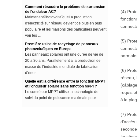
de l'onduleur AC?
Module DCDC bidirectionnel de
MaintenantPhotovoltaïqueLa production
(4) Prot
stockage d'énergie CC de station
d'électricité sur réseau devient de plus en plus
de base 48V 3000W
fonction
populaire et les maisons des particuliers peuvent
connect
voir les ...
Station de base solaire 48V 50A
Première usine de recyclage de panneaux
3000W Module MPPT
(5) Prot
photovoltaïques en Europe
Les panneaux solaires ont une durée de vie de
connecté
20 à 30 ans. Parallèlement à la production de
normale
masse de l’industrie mondiale de fabrication
Système d'alimentation
d’éner...
électrique intégré pour station de
(6) Prot
base de télécommunications
Quelle est la différence entre la fonction MPPT
réseau, 
et l’onduleur solaire sans fonction MPPT?
(câblage
Le contrôleur MPPT utilise la technologie de
Contrôleur de charge solaire
suivi du point de puissance maximale pour
requis e
MPPT
extraire le maximum de puissance du panneau
à la pla
solaire afin de ch...
La différence entre une onde sinusoïdale
(7) Prot
améliorée et un onduleur à onde sinusoïdale
d'accès 
pure
Cet article décrit la différence entre une onde
seconde 
sinusoïdale améliorée et un inverseur à onde
fonction