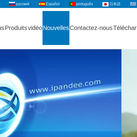
русский
Español
português
日本語
us
Produits
vidéo
Nouvelles
Contactez-nous
Télécha