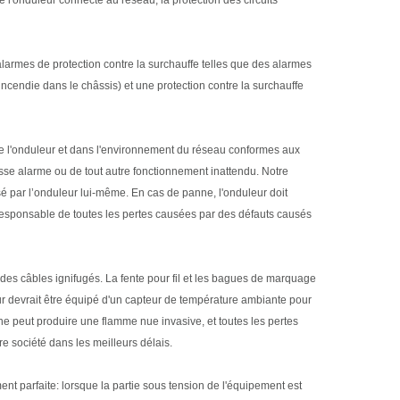
alarmes de protection contre la surchauffe telles que des alarmes
cendie dans le châssis) et une protection contre la surchauffe
 de l'onduleur et dans l'environnement du réseau conformes aux
usse alarme ou de tout autre fonctionnement inattendu. Notre
é par l’onduleur lui-même. En cas de panne, l'onduleur doit
 responsable de toutes les pertes causées par des défauts causés
t des câbles ignifugés. La fente pour fil et les bagues de marquage
eur devrait être équipé d'un capteur de température ambiante pour
ne peut produire une flamme nue invasive, et toutes les pertes
re société dans les meilleurs délais.
ent parfaite: lorsque la partie sous tension de l'équipement est