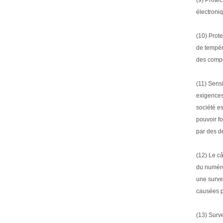
Modèle de concurrence sur le marché du
stockage d'énergie domestique
électroniq
Le stockage de l'énergie, nouveau marché pour
de nombreux fabricants de batteries en Chine
(10) Prot
etOnduleurLes vendeurs apportent l’opportunité
de tempér
de déve...
des compo
Comment construire une centrale
photovoltaïque
1. Quel type de toit convient à l'installation de
(11) Sens
centrales photovoltaïques? Les plus appropriés
exigences 
pour l'installation de toits photovoltaïques dome...
société e
Pourquoi la tension de démarrage de
pouvoir f
l'onduleur est-elle supérieure à la tension
minimale?
par des dé
Dans l'onduleur connecté au réseau
photovoltaïque, un paramètre est étrange, à
(12) Le câ
savoir la tension de démarrage d'entrée de
du numéro
l'onduleur. Cette te...
une surve
Comment résoudre le problème de surtension
de l'onduleur AC?
causées pa
MaintenantPhotovoltaïqueLa production
d'électricité sur réseau devient de plus en plus
(13) Surve
populaire et les maisons des particuliers peuvent