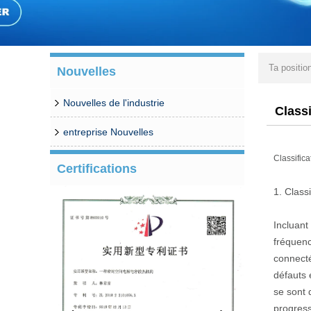
Ta positio
Nouvelles
leurs fonc
Nouvelles de l'industrie
Class
entreprise Nouvelles
Classific
Certifications
1. Class
Incluant
fréquenc
connecté
défauts 
se sont 
progress