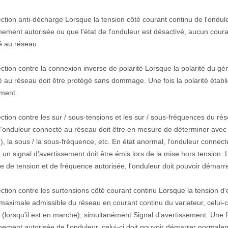
ection anti-décharge Lorsque la tension côté courant continu de l'ondul
nement autorisée ou que l'état de l'onduleur est désactivé, aucun coura
é au réseau.
ection contre la connexion inverse de polarité Lorsque la polarité du gé
 au réseau doit être protégé sans dommage. Une fois la polarité établi
ment.
ection contre les sur / sous-tensions et les sur / sous-fréquences du r
l'onduleur connecté au réseau doit être en mesure de déterminer avec p
), la sous / la sous-fréquence, etc. En état anormal, l'onduleur connec
t un signal d'avertissement doit être émis lors de la mise hors tension.
ge de tension et de fréquence autorisée, l'onduleur doit pouvoir démar
ection contre les surtensions côté courant continu Lorsque la tension d'
maximale admissible du réseau en courant continu du variateur, celui-c
(lorsqu'il est en marche), simultanément Signal d'avertissement. Une fo
nement autorisée de l'onduleur, celui-ci doit pouvoir démarrer normale