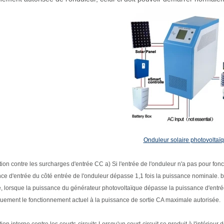
Onduleur solaire photovoltaï
tion contre les surcharges d'entrée CC a) Si l'entrée de l'onduleur n'a pas pour fonct
ce d'entrée du côté entrée de l'onduleur dépasse 1,1 fois la puissance nominale. b) 
, lorsque la puissance du générateur photovoltaïque dépasse la puissance d'entrée 
uement le fonctionnement actuel à la puissance de sortie CA maximale autorisée.
tion interne contre les courts-circuits Lorsqu'un court-circuit se produit à l'intérieur