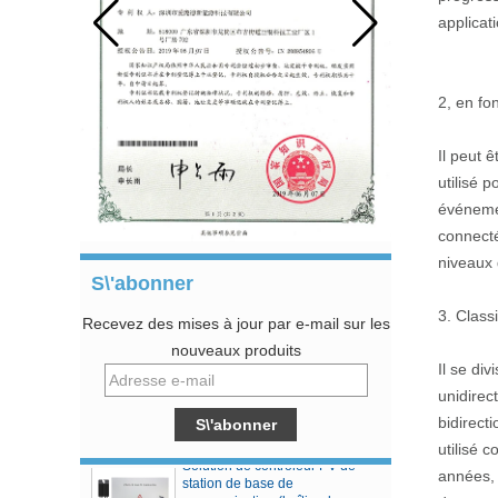
applicat
2, en fo
Il peut 
utilisé 
événemen
connect
niveaux 
S\'abonner
3. Class
Recevez des mises à jour par e-mail sur les
Contrôleur de charge solaire
nouveaux produits
MPPT série MCJ48
Il se di
unidirec
bidirect
Solution de contrôleur PV de
utilisé 
station de base de
années, 
communication (boîtier de
combinaison CPM8/16