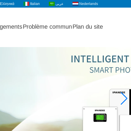
Ελληνικά
Italian
عربى
Nederlands
rgements
Problème commun
Plan du site