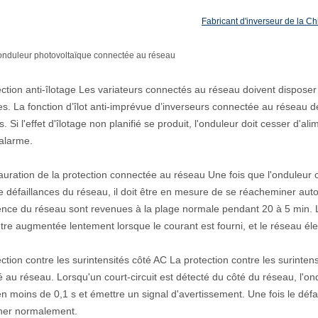
Fabricant d'inverseur de la Ch
onduleur photovoltaïque connectée au réseau
ection anti-îlotage Les variateurs connectés au réseau doivent disposer d
s. La fonction d’îlot anti-imprévue d’inverseurs connectée au réseau de
fs. Si l'effet d'îlotage non planifié se produit, l'onduleur doit cesser d
'alarme.
auration de la protection connectée au réseau Une fois que l'onduleur
e défaillances du réseau, il doit être en mesure de se réacheminer aut
ence du réseau sont revenues à la plage normale pendant 20 à 5 min. L
être augmentée lentement lorsque le courant est fourni, et le réseau éle
ection contre les surintensités côté AC La protection contre les surintens
 au réseau. Lorsqu'un court-circuit est détecté du côté du réseau, l'on
n moins de 0,1 s et émettre un signal d'avertissement. Une fois le défa
nner normalement.