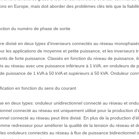
ions en Europe, mais doit aborder des problèmes clés tels que la fiabil
nction du numéro de phase de sortie
être divisé en deux types d'inverseurs connectés au réseau monophas
pour les applications de moyenne et petite puissance, et les inverseurs 
ts de forte puissance. Classés en fonction du niveau de puissance, il
és au réseau avec une puissance inférieure à 1 kVA, en onduleurs de
de puissance de 1 kVA à 50 kVA et supérieurs à 50 kVA. Onduleur con
ification en fonction du sens du courant
vise en deux types: onduleur unidirectionnel connecté au réseau et ond
tionnel connecté au réseau est uniquement utilisé pour la production d'é
ionnel connecté au réseau peut être divisé. En plus de la production d'é
comme redresseur pour améliorer la qualité de la tension du réseau et 
les onduleurs connectés au réseau à flux de puissance bidirectionnel ont