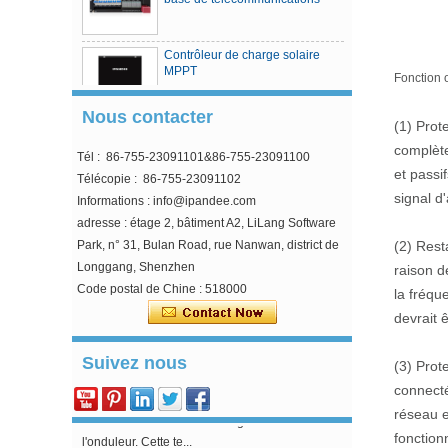
Contrôleur de charge solaire
MPPT
Fonction 
Nous contacter
Contrôleur de charge solaire
(1) Prot
MPPT série MCJ48
complète
Tél : 86-755-23091101&86-755-23091100
et passi
Télécopie : 86-755-23091102
signal d
Informations : info@ipandee.com
Solution de contrôleur PV de
adresse : étage 2, bâtiment A2, LiLang Software
station de base de
communication (boîtier de
(2) Rest
Park, n° 31, Bulan Road, rue Nanwan, district de
combinaison CPM8/16
Longgang, Shenzhen
raison d
contrôleur)
Code postal de Chine : 518000
la fréqu
Contrôleur de charge solaire
Pourquoi la tension de démarrage de
MPPT de série EMMPT48
devrait 
l'onduleur est-elle supérieure à la tension
minimale?
Dans l'onduleur connecté au réseau
Suivez nous
(3) Prot
photovoltaïque, un paramètre est étrange, à
Système d'alimentation hybride
connecté
savoir la tension de démarrage d'entrée de
tout-en-un de télécommunication
réseau e
l'onduleur. Cette te...
intérieur/extérieur
fonctio
Comment résoudre le problème de surtension