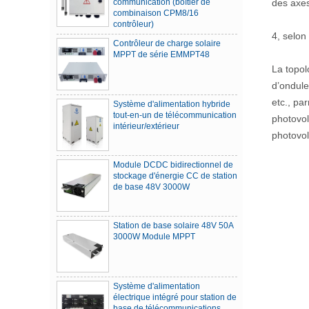
des axe
contrôleur)
Contrôleur de charge solaire
4, selon 
MPPT de série EMMPT48
La topol
d’ondule
Système d'alimentation hybride
tout-en-un de télécommunication
etc., pa
intérieur/extérieur
photovol
photovol
Module DCDC bidirectionnel de
stockage d'énergie CC de station
de base 48V 3000W
Station de base solaire 48V 50A
3000W Module MPPT
Système d'alimentation
électrique intégré pour station de
base de télécommunications