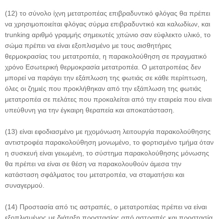
(12) το σύνολο ίχνη μετατροπέας επιβραδυντικό φλόγας θα πρέπει
να χρησιμοποιείται φλόγας σύρμα επιβραδυντικό και καλωδίων, και
trunking αριθμό γραμμής σημειωτές χιτώνιο σαν εύφλεκτο υλικό, το
σώμα πρέπει να είναι εξοπλισμένο με τους αισθητήρες
θερμοκρασίας του μετατροπέα, η παρακολούθηση σε πραγματικό
χρόνο Εσωτερική θερμοκρασία μετατροπέα. Ο μετατροπέας δεν
μπορεί να παράγει την εξάπλωση της φωτιάς σε κάθε περίπτωση,
όλες οι ζημιές που προκλήθηκαν από την εξάπλωση της φωτιάς
μετατροπέα σε πελάτες που προκαλείται από την εταιρεία που είναι
υπεύθυνη για την έγκαιρη θεραπεία και αποκατάσταση.
(13) είναι εφοδιασμένο με ηχομόνωση λειτουργία παρακολούθησης
αντιστροφέα παρακολούθηση μονωμένο, το φορτισμένο τμήμα όταν
η συσκευή είναι γειωμένη, το σύστημα παρακολούθησης μόνωσης
θα πρέπει να είναι σε θέση να παρακολουθούν άμεσα την
κατάσταση σφάλματος του μετατροπέα, να σταματήσει και
συναγερμού.
(14) Προστασία από τις αστραπές, ο μετατροπέας πρέπει να είναι
εξοπλισμένος με διάταξη προστασίας από αστραπές και προστασία