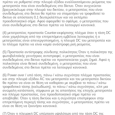
πρέπει να ρυθμιστεί στην πλευρά εξόδου εναλλασσόμενου ρεύματος του
μετατροπέα που είναι συνδεδεμένος στο δίκτυο. Όταν ανιχνεύεται
βραχυκύκλωμα στην πλευρά του δικτύου, ο μετατροπέας που είναι
συνδεδεμένος στο δίκτυο θα πρέπει να σταματήσει να τροφοδοτεί το
δίκτυο σε απόσταση 0,1 δευτερολέπτων και να εκπέμπει
προειδοποιητικό σήμα. Αφού αφαιρεθεί το σφάλμα, ο μετατροπέας που
είναι συνδεδεμένος στο δίκτυο πρέπει να λειτουργεί κανονικά.
(4) μετατροπέας προστασία Counter-εκφόρτισης πλέγμα όταν η τάση DC
είναι χαμηλότερη από την επιτρεπόμενη εμβέλεια λειτουργίας ή ο
μετατροπέας είναι απενεργοποιημένη, η πλευρά DC του μετατροπέα και
το πλέγμα πρέπει να είναι καμία ανάστροφη ροή ρεύματος.
(5) Προστασία αντίστροφης σύνδεσης πολικότητας Όταν η πολικότητα της
φωτοβολταϊκής γεννήτριας αντιστραφεί, ο μετατροπέας που είναι
συνδεδεμένος στο δίκτυο πρέπει να προστατεύεται χωρίς ζημιά. Αφού η
πολικότητα είναι θετικά συνδεδεμένη, ο μετατροπέας που είναι
συνδεδεμένος στο δίκτυο πρέπει να λειτουργεί κανονικά.
(6) Power over / υπό τάση, πάνω / κάτω συχνότητα πλέγμα προστασίας
και στην πλευρά εξόδου AC του μετατροπέα και του μετατροπέα δικτύου
θα πρέπει να είναι σε θέση να καθορίσει με ακρίβεια το πάνω / κάτω
τροφοδοτικό τάσης (καλωδίωση), το πάνω / κάτω συχνότητας, κλπ μια
ανώμαλη κατάσταση, σύμφωνα με τις απαιτήσεις της εποχής μετατροπέα
και πλέγμα προστασίας, ένα προειδοποιητικό σήμα πρέπει να
αποβληθεί. Όταν η τάση δικτύου και η συχνότητα επιστρέφουν στην
επιτρεπόμενη περιοχή τάσης και συχνότητας, ο μετατροπέας πρέπει να
είναι σε θέση να ξεκινήσει κανονικά.
(7) Όταν η πλευρική DC υπέρταση υψηλότερη από την τάση DC της