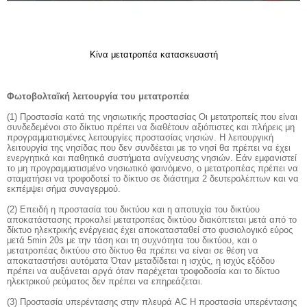
Κίνα μετατροπέα κατασκευαστή
Φωτοβολταϊκή λειτουργία του μετατροπέα
(1) Προστασία κατά της νησιωτικής προστασίας Οι μετατροπείς που είναι
συνδεδεμένοι στο δίκτυο πρέπει να διαθέτουν αξιόπιστες και πλήρεις μη
προγραμματισμένες λειτουργίες προστασίας νησιών. Η λειτουργική
λειτουργία της νησίδας που δεν συνδέεται με το νησί θα πρέπει να έχει
ενεργητικά και παθητικά συστήματα ανίχνευσης νησιών. Εάν εμφανιστεί
το μη προγραμματισμένο νησιωτικό φαινόμενο, ο μετατροπέας πρέπει να
σταματήσει να τροφοδοτεί το δίκτυο σε διάστημα 2 δευτερολέπτων και να
εκπέμψει σήμα συναγερμού.
(2) Επειδή η προστασία του δικτύου και η αποτυχία του δικτύου
αποκατάστασης προκαλεί μετατροπέας δικτύου διακόπτεται μετά από το
δίκτυο ηλεκτρικής ενέργειας έχει αποκατασταθεί στο φυσιολογικό εύρος
μετά 5min 20s με την τάση και τη συχνότητα του δικτύου, και ο
μετατροπέας δικτύου στο δίκτυο θα πρέπει να είναι σε θέση να
αποκαταστήσει αυτόματα Όταν μεταδίδεται η ισχύς, η ισχύς εξόδου
πρέπει να αυξάνεται αργά όταν παρέχεται τροφοδοσία και το δίκτυο
ηλεκτρικού ρεύματος δεν πρέπει να επηρεάζεται.
(3) Προστασία υπερέντασης στην πλευρά AC Η προστασία υπερέντασης