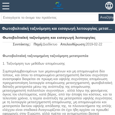
Αναζήτησ
Φωτοβολταϊκή ταξινόμηση και εισαγωγή λειτουργίας μετατροπέα με φωτοβολταϊκά
Φωτοβολταϊκή ταξινόμηση και εισαγωγή λειτουργίας
Συντάκτης:
Πηγή:
Διαδίκτυο
Απελευθέρωση:
2019-02-22
μετατροπέα με φωτοβολταϊκά
Φωτοβολταϊκή ταξινομημένη ταξινόμηση μετατροπέα
1. Ταξινόμηση των μεθόδων απομόνωσης
Συμπεριλαμβανομένων των μεμονωμένων και μη απομονωμένα δύο
τύπους, και όπου το απομονωμένο μετασχηματιστή δικτύου συχνότητα
αναστροφέα διαιρείται σε πρώιμη και υψηλής συχνότητας απομόνωση
πραγματοποίηση λειτουργία απομόνωσης μετασχηματιστή, φωτοβολταϊκή
διάταξη μετατροπέα μέσω της ανάπτυξης της απομόνωσης
μετασχηματιστή πολλαπλών συχνοτήτων , αλλά λόγω της φαινόμενος
όγκος του ελαττώματος, κατά βάρος, από την άποψη του κόστους, και τα
τελευταία χρόνια, η ταχεία ανάπτυξη της μετατροπέα υψηλής συχνότητας
με τη λειτουργία μετασχηματιστή απομόνωσης, μη απομονωμένου και
μετατροπέα δικτύου υψηλής απόδοσης της, τα πλεονεκτήματα της απλής
ελέγχου είναι σταδιακά Αναγνωρίζεται ότι έχει ήδη αρχίσει να προωθεί
εφαρμογές στην Ευρώπη, αλλά πρέπει να αντιμετωπίσει βασικά