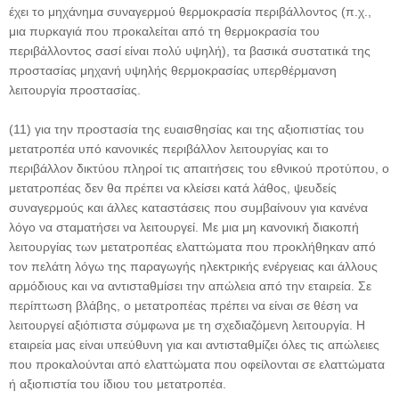
έχει το μηχάνημα συναγερμού θερμοκρασία περιβάλλοντος (π.χ.,
μια πυρκαγιά που προκαλείται από τη θερμοκρασία του
περιβάλλοντος σασί είναι πολύ υψηλή), τα βασικά συστατικά της
προστασίας μηχανή υψηλής θερμοκρασίας υπερθέρμανση
λειτουργία προστασίας.
(11) για την προστασία της ευαισθησίας και της αξιοπιστίας του
μετατροπέα υπό κανονικές περιβάλλον λειτουργίας και το
περιβάλλον δικτύου πληροί τις απαιτήσεις του εθνικού προτύπου, ο
μετατροπέας δεν θα πρέπει να κλείσει κατά λάθος, ψευδείς
συναγερμούς και άλλες καταστάσεις που συμβαίνουν για κανένα
λόγο να σταματήσει να λειτουργεί. Με μια μη κανονική διακοπή
λειτουργίας των μετατροπέας ελαττώματα που προκλήθηκαν από
τον πελάτη λόγω της παραγωγής ηλεκτρικής ενέργειας και άλλους
αρμόδιους και να αντισταθμίσει την απώλεια από την εταιρεία. Σε
περίπτωση βλάβης, ο μετατροπέας πρέπει να είναι σε θέση να
λειτουργεί αξιόπιστα σύμφωνα με τη σχεδιαζόμενη λειτουργία. Η
εταιρεία μας είναι υπεύθυνη για και αντισταθμίζει όλες τις απώλειες
που προκαλούνται από ελαττώματα που οφείλονται σε ελαττώματα
ή αξιοπιστία του ίδιου του μετατροπέα.