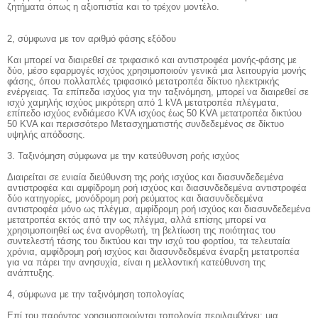
ζητήματα όπως η αξιοπιστία και το τρέχον μοντέλο.
2, σύμφωνα με τον αριθμό φάσης εξόδου
Και μπορεί να διαιρεθεί σε τριφασικό και αντιστροφέα μονής-φάσης με
δύο, μέσο εφαρμογές ισχύος χρησιμοποιούν γενικά μια λειτουργία μονής
φάσης, όπου πολλαπλές τριφασικό μετατροπέα δίκτυο ηλεκτρικής
ενέργειας. Τα επίπεδα ισχύος για την ταξινόμηση, μπορεί να διαιρεθεί σε
ισχύ χαμηλής ισχύος μικρότερη από 1 kVA μετατροπέα πλέγματα,
επίπεδο ισχύος ενδιάμεσο KVA ισχύος έως 50 KVA μετατροπέα δικτύου
50 KVA και περισσότερο Μετασχηματιστής συνδεδεμένος σε δίκτυο
υψηλής απόδοσης.
3. Ταξινόμηση σύμφωνα με την κατεύθυνση ροής ισχύος
Διαιρείται σε ενιαία διεύθυνση της ροής ισχύος και διασυνδεδεμένα
αντιστροφέα και αμφίδρομη ροή ισχύος και διασυνδεδεμένα αντιστροφέα
δύο κατηγορίες, μονόδρομη ροή ρεύματος και διασυνδεδεμένα
αντιστροφέα μόνο ως πλέγμα, αμφίδρομη ροή ισχύος και διασυνδεδεμένα
μετατροπέα εκτός από την ως πλέγμα, αλλά επίσης μπορεί να
χρησιμοποιηθεί ως ένα ανορθωτή, τη βελτίωση της ποιότητας του
συντελεστή τάσης του δικτύου και την ισχύ του φορτίου, τα τελευταία
χρόνια, αμφίδρομη ροή ισχύος και διασυνδεδεμένα έναρξη μετατροπέα
για να πάρει την ανησυχία, είναι η μελλοντική κατεύθυνση της
ανάπτυξης.
4, σύμφωνα με την ταξινόμηση τοπολογίας
Επί του παρόντος χρησιμοποιούνται τοπολογία περιλαμβάνει: μια