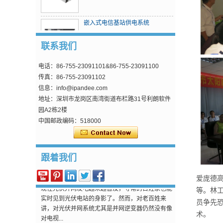
嵌入式电信基站供电系统
联系我们
电话：86-755-23091101&86-755-23091100
MPPT太阳电荷控制器
传真：86-755-23091102
信息：info@ipandee.com
地址：深圳市龙岗区南湾街道布栏路31号利朗软件
为什么逆变器的启动电压比最低电压高?
园A2栋2楼
在光伏并网逆变器中，有一个参数比较奇怪，那就
中国邮政编码：518000
是逆变器输入启动电压。 这个电压比最低工作电压
要高30V左右，如单相逆变器，MPPT工作电压是
70V到5...
跟着我们
怎么解决光伏逆变器交流过压问题？
现在光伏并网发电越来越普及，寻常的百姓家也能
爱庞德
实时见到光伏电站的身影了。然而，对老百姓来
讲，对光伏并网系统尤其是并网逆变器仍然没有像
等。林
对电视...
员争先
欧洲首家废弃光伏板回收工厂
术。
太阳能电池板的使用寿命为20年至30年。随着前