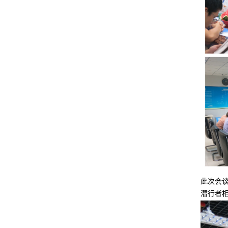
要高30V左右，如单相逆变器，MPPT工作电压是
70V到5...
怎么解决光伏逆变器交流过压问题？
现在光伏并网发电越来越普及，寻常的百姓家也能
实时见到光伏电站的身影了。然而，对老百姓来
讲，对光伏并网系统尤其是并网逆变器仍然没有像
对电视...
欧洲首家废弃光伏板回收工厂
太阳能电池板的使用寿命为20年至30年。随着前
几年全球太阳能制造业的大量生产，若干年后，全
世界将掀起一波光伏板的“报废潮”，到2050年甚至
会达...
MPPT功能和不带MPPT功能的太阳能逆变器有什
么区别？
MPPT控制器利用最大功率点跟踪技术从太阳能阵
列中提取最大的功率为蓄电池充电。最大功率点跟
踪方式完全自动，不需要用户调整。在阵列最大功
此次会
率点随...
潜行者
改进的正弦波和纯正弦波逆变器之间的区别
本文介绍改进的正弦波和纯正弦波逆变器之间的区
别 ModifiedSine纯波：最常见的通用逆变器可用于
“修正正弦波”多种类型，与纯正弦波模型相比，