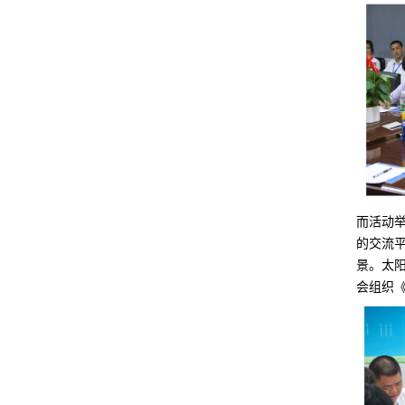
统中的用途可分为独立型电源用和并网用二种。根
据波形调制方式又可分为方波逆变器、阶梯波逆变
器、...
科学家发现沙子可造太阳能电池硅材料
据日本共同社11月6日报导，日本东京大学客座教
授鲤沼秀臣等人与阿尔及利亚奥兰科学技能大学打
开共同研究，发现可以用沙漠的沙子低价制作太阳
能电...
国内储能市场竞争格局
储能作为一个新式的市场，为我国数量很多的电池
厂商和逆变器厂商带来了拓展新事务、改动原有事
务职业地位的时机。 2018年以来，快速开展的我
而活动
国储...
的交流
如何建造光伏电站
景。太
1.什么样的屋顶适合于安装光伏发电厂？ 最适合安
会组织《
装国内光伏屋顶的是农村别墅：屋顶状况良好，没
有受阻。你可以看看屋顶周围有障碍，如果照明条
件...
为什么逆变器的启动电压比最低电压高?
在光伏并网逆变器中，有一个参数比较奇怪，那就
是逆变器输入启动电压。 这个电压比最低工作电压