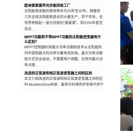
几年全球太阳能制造业的大量生产，若干年后，全
世界将掀起一波光伏板的“报废潮”，到2050年甚至
会达...
MPPT功能和不带MPPT功能的太阳能逆变器有什
么区别？
MPPT控制器利用最大功率点跟踪技术从太阳能阵
列中提取最大的功率为蓄电池充电。最大功率点跟
踪方式完全自动，不需要用户调整。在阵列最大功
率点随...
改进的正弦波和纯正弦波逆变器之间的区别
本文介绍改进的正弦波和纯正弦波逆变器之间的区
别 ModifiedSine纯波：最常见的通用逆变器可用于
“修正正弦波”多种类型，与纯正弦波模型相比，
通...
电网停电时逆变器为什么要停止工作？
有些人在安装光伏系统时，会抱着一种“即使电网
停电，如果有太阳，自己家也能用上电”的心态，
现实情况是，电网停电时，自己家的光伏发电系统
只会...
全球十大光伏逆变器企业
逆变器又称电源调整器，根据逆变器在光伏发电系