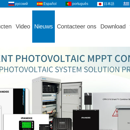
русский
Español
português
日本語
cten
Video
Nieuws
Contacteer ons
Download