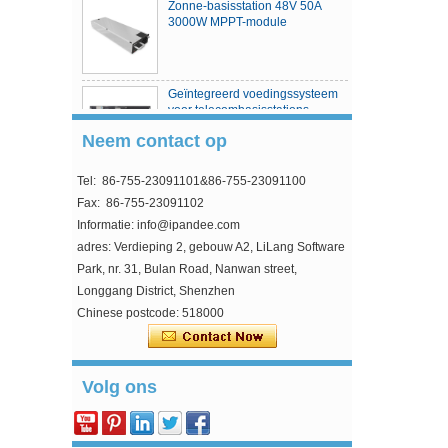
Zonne-basisstation 48V 50A
3000W MPPT-module
Geïntegreerd voedingssysteem
voor telecombasisstations
Neem contact op
Tel: 86-755-23091101&86-755-23091100
MPPT Solar Charge Controller
Fax: 86-755-23091102
Informatie: info@ipandee.com
adres: Verdieping 2, gebouw A2, LiLang Software
Park, nr. 31, Bulan Road, Nanwan street,
Longgang District, Shenzhen
Waarom is de startspanning van de omvormer
Chinese postcode: 518000
hoger dan de minimumspanning?
In de fotovoltaïsche netgekoppelde omvormer is
één parameter vreemd, dat wil zeggen de
startspanning van de inverteringang. Deze
Volg ons
spanning is hoger ...
Hoe het overspanningsprobleem van de
wisselstroomomvormer op te lossen?