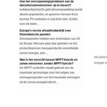
nufotovoltaïscheOn-grid stroomopwekking wordt
steeds populairder, en gewone mensen thuis
kunnen PV-centrales in real time zien. Echter,
voor de betro...
Europa's eerste afvalafvalbedrijf voor
fotovoltaïsche panelen
Zonnepanelen hebben een levensduur van 20
tot 30 jaar. Met een paar jaar geleden na het
productieproces massaproductie wereldwijde
zonne-energie, een ...
Wat is het verschil tussen MPPT-functie en
Als jacht
zonne-omvormer zonder MPPT-functie?
De MPPT-controller maakt gebruik van de
energie na
maximale technologie voor het volgen van
vermogenspunten om het maximale vermogen
uit de zonne-energiecollecti...
Het verschil tussen een verbeterde sinusgolf
en een zuivere sinusomvormer
Dit artikel beschrijft het verschil tussen een
verbeterde sinusgolf en een zuivere
sinusomvormer. ModifiedSine Pure Wave: de
meest algemene omvormers ...