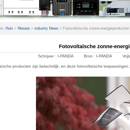
tie:
Huis
>
Nieuws
>
industry News
>
Fotovoltaïsche zonne-energieproducten
Fotovoltaïsche zonne-energ
Schrijver :
I-PANDA
Bron :
I-PANDA
Vrij
aïsche producten zijn belachelijk, en deze fotovoltaïsche toepassingen zi