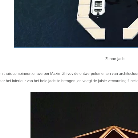
Zonne-jacht
 en thuis combineert ontwerper Maxim Zhivov de ontwerpelementen van architectuur
ar het interieur van het hele jacht te brengen, en voegt de juiste vervorming function