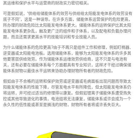
其运维和保护水平与运营商的财政实力密切相关。
可是假如说，“供给给储能体系的效劳与供给给太阳能发电体系的效劳没有
底子不同”，这是一种误导。在许多方面，储能体系运营保护的危险更高，
所办理的财政危险比太阳能发电体系更大。储能体系的运转保护比其太阳
能发电体系更杂乱，触及更广泛的组件和子体系，以及配电和负载办理问
题，而且还需求更高水平的技能培训和专业技能人员。
为什么储能体系的危险更高?由于不再只是组件工作和修理，例如盯梢器、
逆变器或太阳能电池板。选用储能体系，能够为太阳能发电体系的许多其
他要害层供给效劳。作为储能体系运维效劳供给商，这不只是与电池有
关，还有必要在储能体系每个方面都具有专业知识，这样才干经过确保储
能体系财物以最佳水平运转来协助办理财物所有者的财政危险。
假如由于不合格的运转和保护效劳或逆变器或毛病面板出现问题而导致太
阳能发电体系的性能下降，尽管发电水平有所降低，但太阳能发电体系仍
将运转，并可经过适当的修理得以康复。但假如锂离子储能体系遭受热失
控或其他导致退化的事情，电池组将无法康复，储能体系或许会成为一个
永久性的低性能或甚至是搁浅的财物，财物所有者将或许丢失巨大。