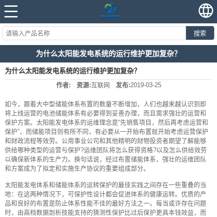
搜索
为什么太阳能发电系统的运行维护更加复杂？
为什么太阳能发电系统的运行维护更加复杂？
作者:
资源:
互联网
发布:
2019-03-25
如今，跟着大中型储能体系布置的数量不断增加，人们也越来越认识到即
将上线运营的电池储能体系有必要得到妥善办理，而且需求强壮的运营和
保护方案。太阳能发电体系的运维理念是“先销售项目，然后再考虑运营和
保护”，而储能项目则有所不同，有必要从一开始布置就开始考虑运营保护
和财政流程等效劳。公用事业公司和其他精明的财物投资者期望了解能够
供给哪种类型的运营与保护?运维团队将怎么获得资格?以及怎么供给效劳
以确保新体系的生产力。换句话说，经过布置储能体系，强壮的运维团队
和方案成为了拟定和实施生产协议的重要组成部分。
太阳能发电体系和储能体系的运转保护的最佳实践之间存在一些重叠的当
地：在这两种情况下，可保护性设计都会促进体系的健康运转。优质的产
品和良好的布置是防止体系性能不佳的最好方法之一。每当或许存在问题
时，由高档数据剖析技能支持的猜测性保护比过后保护更具本钱效益，而