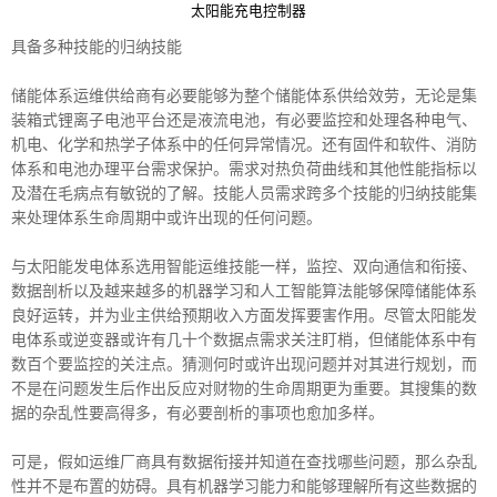
太阳能充电控制器
具备多种技能的归纳技能
储能体系运维供给商有必要能够为整个储能体系供给效劳，无论是集
装箱式锂离子电池平台还是液流电池，有必要监控和处理各种电气、
机电、化学和热学子体系中的任何异常情况。还有固件和软件、消防
体系和电池办理平台需求保护。需求对热负荷曲线和其他性能指标以
及潜在毛病点有敏锐的了解。技能人员需求跨多个技能的归纳技能集
来处理体系生命周期中或许出现的任何问题。
与太阳能发电体系选用智能运维技能一样，监控、双向通信和衔接、
数据剖析以及越来越多的机器学习和人工智能算法能够保障储能体系
良好运转，并为业主供给预期收入方面发挥要害作用。尽管太阳能发
电体系或逆变器或许有几十个数据点需求关注盯梢，但储能体系中有
数百个要监控的关注点。猜测何时或许出现问题并对其进行规划，而
不是在问题发生后作出反应对财物的生命周期更为重要。其搜集的数
据的杂乱性要高得多，有必要剖析的事项也愈加多样。
可是，假如运维厂商具有数据衔接并知道在查找哪些问题，那么杂乱
性并不是布置的妨碍。具有机器学习能力和能够理解所有这些数据的