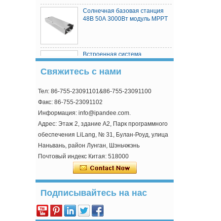
Солнечная базовая станция
48В 50А 3000Вт модуль MPPT
Встроенная система
электропитания базовой
Свяжитесь с нами
станции телекоммуникаций
Тел: 86-755-23091101&86-755-23091100
MPPT Solar Controller
Факс: 86-755-23091102
Информация: info@ipandee.com.
Адрес: Этаж 2, здание A2, Парк программного
обеспечения LiLang, № 31, Булан-Роуд, улица
Наньвань, район Лунган, Шэньчжэнь
Почтовый индекс Китая: 518000
Почему пусковое напряжение инвертора
выше минимального напряжения?
В инверторе, подключенном к
Подписывайтесь на нас
фотоэлектрической сети, странным является
один парам...
Как решить проблему перенапряжения