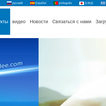
русский
Español
português
日本語
укты
видео
Новости
Связаться с нами
Загр