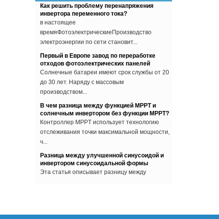
инвертора переменного тока?
в настоящее
времяФотоэлектрическиеПроизводство
электроэнергии по сети становит...
Первый в Европе завод по переработке
отходов фотоэлектрических панелей
Солнечные батареи имеют срок службы от 20
до 30 лет. Наряду с массовым
производством...
В чем разница между функцией MPPT и
солнечным инвертором без функции MPPT?
Контроллер MPPT использует технологию
отслеживания точки максимальной мощности,
ч...
Разница между улучшенной синусоидой и
инвертором синусоидальной формы
Эта статья описывает разницу между
улучшенной синусоидой и инвертором
синусоида...
Почему инвертор должен перестать
работать, когда сеть отключена?
Некоторые люди устанавливают