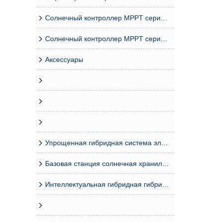
Солнечный контроллер MPPT серии ESMART
Солнечный контроллер MPPT серии MASTER
Аксессуары
Упрощенная гибридная система электропитания серии CDG (50–200 А)
Базовая станция солнечная хранилища интегрированная система системы
Интеллектуальная гибридная гибридная система электроснабжения базовой станции телекоммуникационной станции