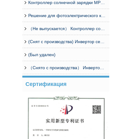
Контроллер солнечной зарядки MPPT серии MCJ48
Решение для фотоэлектрического контроллера базовой станции связи (объединительный блок CPM8/16 контроллер)
（Не выпускается） Контроллер солнечной энергии MPPT
(Снят с производства) Инвертор серии SP
(Был удален)
（Снято с производства） Инвертор серии I-Panda SPC
Сертификация