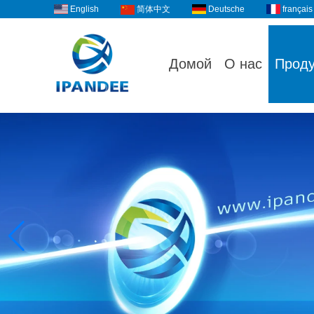
English
Deutsche
français
简体中文
Домой
О нас
Прод