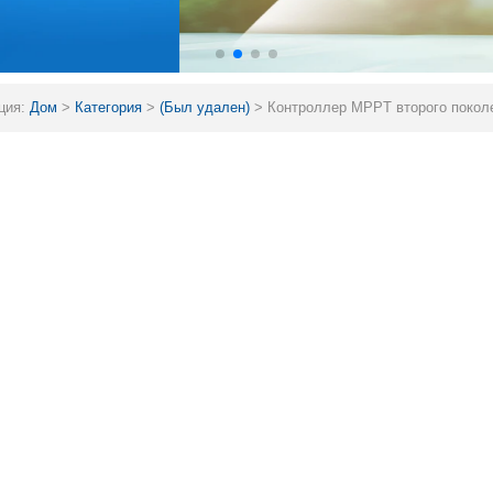
ция:
Дом
>
Категория
>
(Был удален)
>
Контроллер MPPT второго поколе