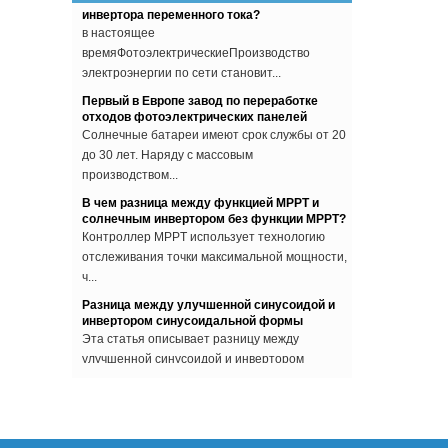
в настоящее
времяФотоэлектрическиеПроизводство
электроэнергии по сети становит...
Первый в Европе завод по переработке
отходов фотоэлектрических панелей
Солнечные батареи имеют срок службы от 20
до 30 лет. Наряду с массовым
производством...
В чем разница между функцией MPPT и
солнечным инвертором без функции MPPT?
Контроллер MPPT использует технологию
отслеживания точки максимальной мощности,
ч...
Разница между улучшенной синусоидой и
инвертором синусоидальной формы
Эта статья описывает разницу между
улучшенной синусоидой и инвертором
синусоида...
Почему инвертор должен перестать
работать, когда сеть отключена?
Некоторые люди устанавливают
фотоэлектрическую систему, у них возникает