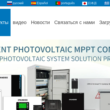
русский
Español
português
日本語
укты
видео
Новости
Связаться с нами
Загр