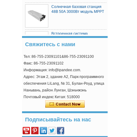
Солнечная базовая станция
48В 50А 3000Вт модуль MPPT
Встроенная система
электропитания базовой
Свяжитесь с нами
станции телекоммуникаций
Тел: 86-755-23091101&86-755-23091100
MPPT Solar Controller
Факс: 86-755-23091102
Информация: info@ipandee.com.
Адрес: Этаж 2, здание A2, Парк программного
обеспечения LiLang, № 31, Булан-Роуд, улица
Наньвань, район Лунган, Шэньчжэнь
Почтовый индекс Китая: 518000
Почему пусковое напряжение инвертора
выше минимального напряжения?
В инверторе, подключенном к
фотоэлектрической сети, странным является
Подписывайтесь на нас
один парам...
Как решить проблему перенапряжения
инвертора переменного тока?