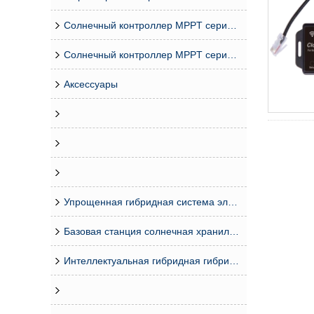
Солнечный контроллер MPPT серии ESMART
Солнечный контроллер MPPT серии MASTER
Аксессуары
Упрощенная гибридная система электропитания серии CDG (50–200 А)
Базовая станция солнечная хранилища интегрированная система системы
Интеллектуальная гибридная гибридная система электроснабжения базовой станции телекоммуникационной станции