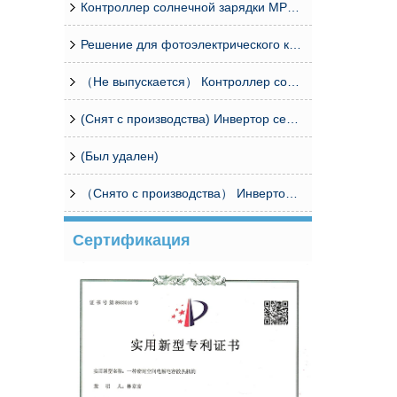
Контроллер солнечной зарядки MPPT серии MCJ48
Решение для фотоэлектрического контроллера базовой станции связи (объединительный блок CPM8/16 контроллер)
（Не выпускается） Контроллер солнечной энергии MPPT
(Снят с производства) Инвертор серии SP
(Был удален)
（Снято с производства） Инвертор серии I-Panda SPC
Сертификация