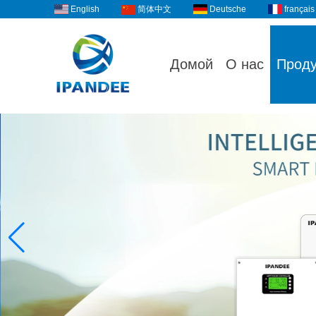
English
Deutsche
français
简体中文
Домой
О нас
Прод