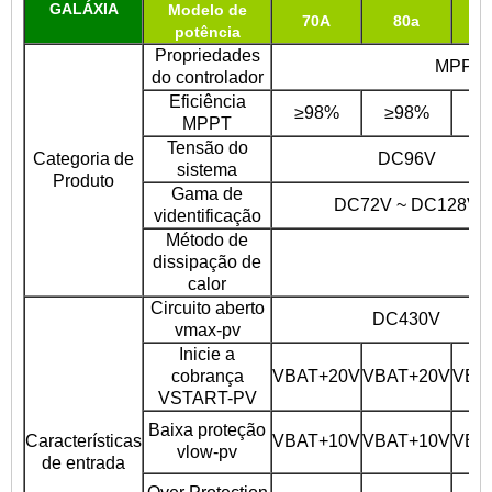
GALÁXIA
Modelo de
70A
80a
1
potência
Propriedades
MPPT (
do controlador
Eficiência
≥98%
≥98%
≥
MPPT
Tensão do
Categoria de
DC96V
sistema
Produto
Gama de
DC72V ~ DC128V
videntificação
Método de
dissipação de
R
calor
Circuito aberto
DC430V
vmax-pv
Inicie a
cobrança
VBAT+20V
VBAT+20V
VBA
VSTART-PV
Baixa proteção
Características
VBAT+10V
VBAT+10V
VBA
vlow-pv
de entrada