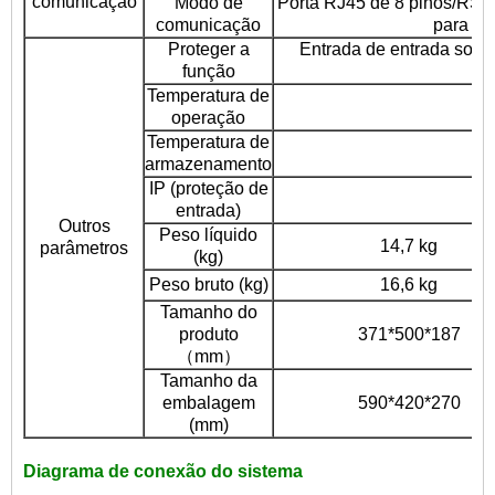
comunicação
Modo de
Porta RJ45 de 8 pinos/RS4
comunicação
para re
Proteger a
Entrada de entrada sobre
função
Temperatura de
operação
Temperatura de
armazenamento
IP (proteção de
entrada)
Outros
Peso líquido
14,7 kg
parâmetros
(kg)
Peso bruto (kg)
16,6 kg
Tamanho do
produto
371*500*187
（mm）
Tamanho da
embalagem
590*420*270
(mm)
Diagrama de conexão do sistema