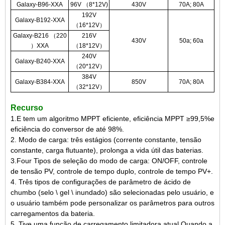
Galaxy-B96-XXA
96V （8*12V)
430V
70A; 80A
192V
Galaxy-B192-XXA
（16*12V）
Galaxy-B216 （220
216V
430V
50a; 60a
）XXA
（18*12V）
240V
Galaxy-B240-XXA
（20*12V）
384V
Galaxy-B384-XXA
850V
70A; 80A
（32*12V）
Recurso
1.E tem um algoritmo MPPT eficiente, eficiência MPPT ≥99,5%e
eficiência do conversor de até 98%.
2. Modo de carga: três estágios (corrente constante, tensão
constante, carga flutuante), prolonga a vida útil das baterias.
3.Four Tipos de seleção do modo de carga: ON/OFF, controle
de tensão PV, controle de tempo duplo, controle de tempo PV+.
4. Três tipos de configurações de parâmetro de ácido de
chumbo (selo \ gel \ inundado) são selecionadas pelo usuário, e
o usuário também pode personalizar os parâmetros para outros
carregamentos da bateria.
5. Tive uma função de carregamento limitadora atual.Quando a