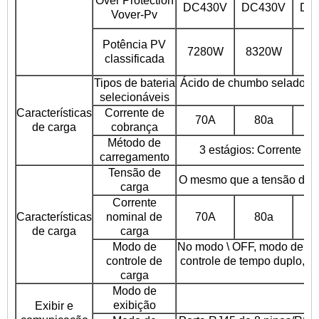
Over Protection
DC430V
DC430V
DC
Vover-Pv
Potência PV
7280W
8320W
10
classificada
Tipos de bateria
Ácido de chumbo selado, ba
selecionáveis
Características
Corrente de
70A
80a
1
de carga
cobrança
Método de
3 estágios: Corrente co
carregamento
Tensão de
O mesmo que a tensão da b
carga
Corrente
Características
nominal de
70A
80a
1
de carga
carga
Modo de
No modo \ OFF, modo de co
controle de
controle de tempo duplo, 
carga
Modo de
exibição
Exibir e