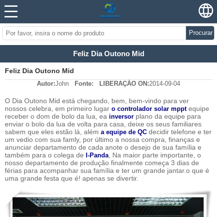
Procurar
Feliz Dia Outono Mid
Feliz Dia Outono Mid
Autor:
John
Fonte:
LIBERAÇÃO ON:
2014-09-04
O Dia Outono Mid está chegando, bem, bem-vindo para ver
nossos celebra, em primeiro lugar
equipe
o controlador solar mppt
receber o dom de bolo da lua, ea
plano da equipe para
inversor
enviar o bolo da lua de volta para casa, deixe os seus familiares
sabem que eles estão lá, além
decidir telefone e ter
a equipe de QC
um vedio com sua famly, por último a nossa compra, finanças e
anunciar departamento de cada anote o desejo de sua família e
também para o colega de
, Na maior parte importante, o
I-Panda
nosso departamento de produção finalmente começa 3 dias de
férias para
acompanhar
sua família e ter um grande jantar.
o que é
uma grande festa que é! apenas se divertir.