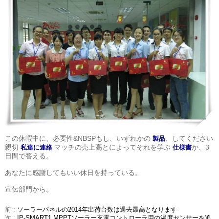
この休暇中に、必要性&NBSPもし、いずれかの
、してください
製品
親切
マッチの売上高とによってそれを学ぶ
か、3
私達に連絡
仕様書
日間で答える。
あなたに感謝してもいい休日を持っている。
宣伝部門から。
前 :
ソーラーパネルの2014年出荷台数は過去最高となります
次 :
IP-SMART1 MPPTソーラー充電コントローラ用の温度センサーを追