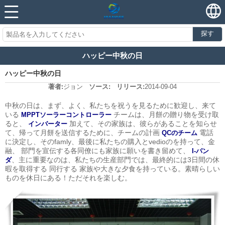
探す
ハッピー中秋の日
ハッピー中秋の日
著者:
ジョン
ソース:
リリース:
2014-09-04
中秋の日は、まず、よく、私たちを祝うを見るために歓迎し、来て
いる
チームは、月餅の贈り物を受け取
MPPTソーラーコントローラー
ると、
加えて、その家族は、彼らがあることを知らせ
インバーター
て、帰って月餅を送信するために、チームの計画
電話
QCのチーム
に決定し、そのfamly、最後に私たちの購入とvedioのを持って、金
融、
部門を宣伝する各同僚にも家族に願いを書き留めて、
I-パン
、主に重要なのは、私たちの生産部門では、最終的には3日間の休
ダ
暇を取得する
同行する
家族や大きな夕食を持っている。
素晴らしい
ものを休日にある！ただそれを楽しむ。