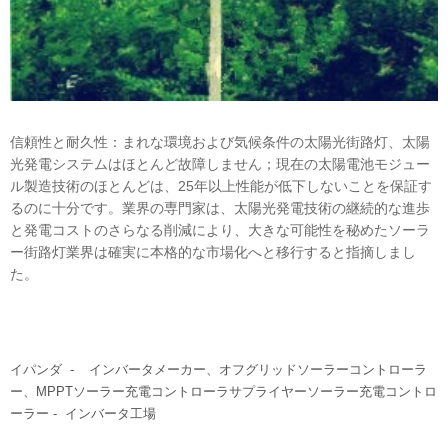
信頼性と耐久性：まれな環境および気候条件の太陽光街路灯、太陽
光発電システムはほとんど故障しません；現在の太陽電池モジュー
ル製造技術のほとんどは、25年以上性能が低下しないことを保証す
るのに十分です。業界の専門家は、太陽光発電技術の継続的な進歩
と発電コストのさらなる削減により、大きな可能性を秘めたソーラ
ー街路灯業界は確実に本格的な市場化へと移行すると指摘しまし
た。
イパンダ
-
インバータメーカー
、オフグリッドソーラーコントローラ
ー、
MPPTソーラー充電コントローラサプライヤー
ソーラー充電コントロ
ーラー -
インバータ工場