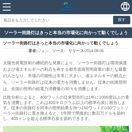
探す
ソーラー街路灯はきっと本当の市場化に向かって動くでしょう
ソーラー街路灯はきっと本当の市場化に向かって動くでしょう
著者:
ジョン
ソース:
リリース:
2014-08-06
太陽光発電技術の継続的な発展により、ソーラー街路灯は環境保護
および省エネルギーの利点を有する都市道路照明産業の新たな最愛
の人となり、市場の可能性は非常に大きい。省エネルギーの観点か
ら、ソーラー街路灯は従来の電力を消費しません。従来の街路照明
は、全国の照明の総電力消費量の30％を消費します。
比較分析によると、400ワットの従来型街灯は1年に1000度以上の電
気を消費します。これは400キログラム以上の標準石炭に相当しま
す。従来の街路灯を同等の照明効果を持つ150ワットの150ワットソ
ーラー街路灯に置き換えると、1年間で間接的に数百万ドルを節約
し、400トンを超える標準石炭を節約できます。