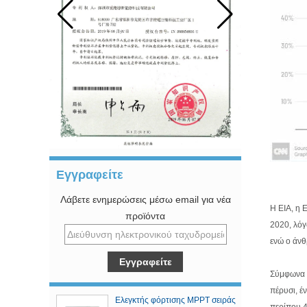
Εγγραφείτε
Λάβετε ενημερώσεις μέσω email για νέα
Η EIA, η 
προϊόντα
2020, λόγ
ενώ ο άνθ
Σύμφωνα 
πέρυσι, έ
Ελεγκτής φόρτισης MPPT σειράς
περίπου 4