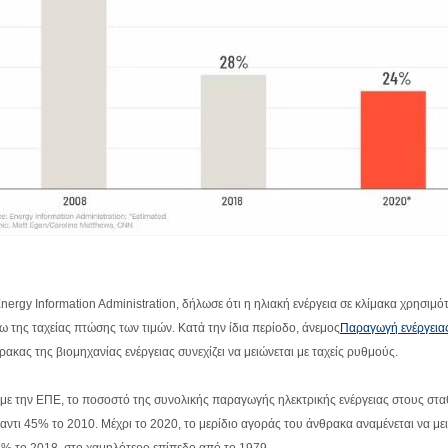
Energy Information Administration, δήλωσε ότι η ηλιακή ενέργεια σε κλίμακα χρησιμ
ω της ταχείας πτώσης των τιμών. Κατά την ίδια περίοδο, άνεμος
Παραγωγή ενέργεια
ρακας της βιομηχανίας ενέργειας συνεχίζει να μειώνεται με ταχείς ρυθμούς.
με την ΕΠΕ, το ποσοστό της συνολικής παραγωγής ηλεκτρικής ενέργειας στους σ
ναντι 45% το 2010. Μέχρι το 2020, το μερίδιο αγοράς του άνθρακα αναμένεται να 
% το 2018, στο χαμηλότερο επίπεδο από το 1979.