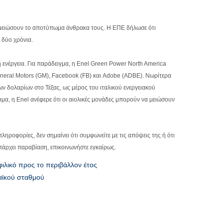
 να μειώσουν το αποτύπωμα άνθρακα τους. Η ΕΠΕ δήλωσε ότι
 δύο χρόνια.
 ενέργεια. Για παράδειγμα, η Enel Green Power North America
General Motors (GM), Facebook (FB) και Adobe (ADBE). Νωρίτερα
ν δολαρίων στο Τέξας, ως μέρος του ιταλικού ενεργειακού
ιμα, η Enel ανέφερε ότι οι αιολικές μονάδες μπορούν να μειώσουν
πληροφορίες, δεν σημαίνει ότι συμφωνείτε με τις απόψεις της ή ότι
πάρχει παραβίαση, επικοινωνήστε εγκαίρως.
 φιλικό προς το περιβάλλον έτος
αϊκού σταθμού