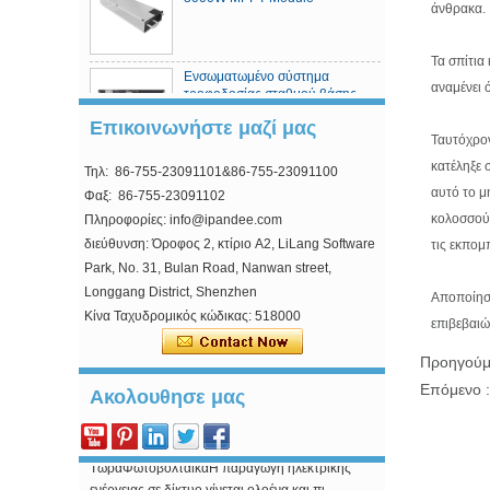
άνθρακα.
Τα σπίτια
Ενσωματωμένο σύστημα
αναμένει 
τροφοδοσίας σταθμού βάσης
τηλεπικοινωνιών
Επικοινωνήστε μαζί μας
Ταυτόχρον
κατέληξε 
Τηλ: 86-755-23091101&86-755-23091100
Ελεγκτής ηλιακής φόρτισης
MPPT
αυτό το μ
Φαξ: 86-755-23091102
κολοσσού 
Πληροφορίες: info@ipandee.com
διεύθυνση: Όροφος 2, κτίριο A2, LiLang Software
τις εκπομ
Park, No. 31, Bulan Road, Nanwan street,
Longgang District, Shenzhen
Αποποίηση
Κίνα Ταχυδρομικός κώδικας: 518000
επιβεβαιώ
Γιατί ξεκινήσει τάση του μετατροπέα είναι
υψηλότερη από τη χαμηλότερη τάση;
Προηγούμ
Στο φωτοβολταϊκό διασυνδεδεμένα μετατροπέα,
υπάρχει ένα μάλλον περίεργο επιχείρ...
Επόμενο 
Ακολουθησε μας
Πώς να λύσετε το πρόβλημα υπέρτασης του
μετατροπέα εναλλασσόμενου ρεύματος;
ΤώραΦωτοβολταϊκάΗ παραγωγή ηλεκτρικής
ενέργειας σε δίκτυο γίνεται ολοένα και πι...