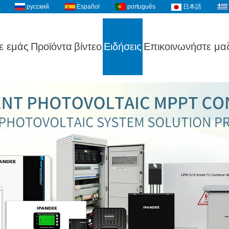
русский
Español
português
日本語
ε εμάς
Προϊόντα
βίντεο
Ειδήσεις
Επικοινωνήστε μαζ