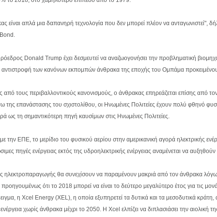
ας είναι απλά μια δαπανηρή τεχνολογία που δεν μπορεί πλέον να ανταγωνιστεί", δή
 Bond.
Πρόεδρος Donald Trump έχει δεσμευτεί να αναζωογονήσει την προβληματική βιομηχ
α αντιστροφή των κανόνων εκπομπών άνθρακα της εποχής του Ομπάμα προκειμένου 
ς από τους περιβαλλοντικούς κανονισμούς, ο άνθρακας επηρεάζεται επίσης από τον 
γω της επανάστασης του σχιστολίθου, οι Ηνωμένες Πολιτείες έχουν πολύ φθηνό φυσι
ά ως τη σημαντικότερη πηγή καυσίμων στις Ηνωμένες Πολιτείες.
ε την ΕΠΕ, το μερίδιο του φυσικού αερίου στην αμερικανική αγορά ηλεκτρικής ενέ
σιμες πηγές ενέργειας εκτός της υδροηλεκτρικής ενέργειας αναμένεται να αυξηθού
ς ηλεκτροπαραγωγής θα συνεχίσουν να παραμένουν μακριά από τον άνθρακα λόγω τη
ε προηγουμένως ότι το 2018 μπορεί να είναι το δεύτερο μεγαλύτερο έτος για τις 
ειγμα, η Xcel Energy (XEL), η οποία εξυπηρετεί τα δυτικά και τα μεσοδυτικά κράτ
 ενέργεια χωρίς άνθρακα μέχρι το 2050. Η Xcel ελπίζει να διπλασιάσει την αιολική 