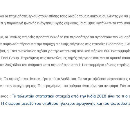
 και οι επιχειρήσεις εγκαθιστούν επίσης τους δικούς τους ηλιακούς συλλέκτες για
ότι η παραγωγή ηλιακής ενέργειας μικρής κλίμακας θα αυξηθεί κατά 44% τα επόμενα
α, οι μεγάλες εταιρείες προσπαθούν όλο και περισσότερο να αγοράζουν πιο καθαρή
σε συμφωνία πέρυσι για την παροχή αιολικής ενέργειας στις εταιρείες Bloomberg, 
ήνα, η Enel ανακοίνωσε σχέδια για την κατασκευή αιολικού πάρκου 600 εκατομμυρίω
Enel Group. Στηριζόμενη στις ανανεώσιμες πηγές ενέργειας αντί για τα ορυκτά καύσ
πές διοξειδίου του άνθρακα κατά περισσότερο από 1,1 εκατομμύρια τόνους ετησίως.
: Το περιεχόμενο είναι εν μέρει από το Διαδίκτυο. Για να μεταβιβάσει περισσότερες 
νετε την περιγραφή της. Το περιεχόμενο του άρθρου είναι μόνο για αναφορά. Εάν υ
ενος :
Τα τελευταία στατιστικά στοιχεία από την Ινδία 2018 είναι το πιο
:
Η διαφορά μεταξύ του σταθμού ηλεκτροπαραγωγής και του φωτοβολτ