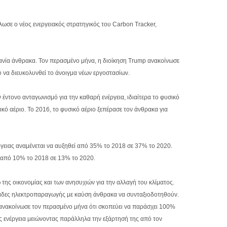
λωσε ο νέος ενεργειακός στρατηγικός του Carbon Tracker,
ανία άνθρακα. Τον περασμένο μήνα, η διοίκηση Trump ανακοίνωσε
να διευκολυνθεί το άνοιγμα νέων εργοστασίων.
έντονο ανταγωνισμό για την καθαρή ενέργεια, ιδιαίτερα το φυσικό
κό αέριο. Το 2016, το φυσικό αέριο ξεπέρασε τον άνθρακα για
ργειας αναμένεται να αυξηθεί από 35% το 2018 σε 37% το 2020.
ν από 10% το 2018 σε 13% το 2020.
ς οικονομίας και των ανησυχιών για την αλλαγή του κλίματος.
μονάδες ηλεκτροπαραγωγής με καύση άνθρακα να συνταξιοδοτηθούν.
η, ανακοίνωσε τον περασμένο μήνα ότι σκοπεύει να παράσχει 100%
της ενέργεια μειώνοντας παράλληλα την εξάρτησή της από τον