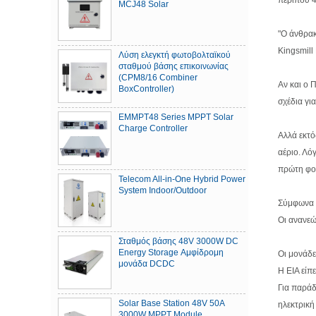
MCJ48 Solar
"Ο άνθρακ
Kingsmill
Λύση ελεγκτή φωτοβολταϊκού
σταθμού βάσης επικοινωνίας
(CPM8/16 Combiner
Αν και ο 
BoxController)
σχέδια γι
EMMPT48 Series MPPT Solar
Charge Controller
Αλλά εκτό
αέριο. Λό
πρώτη φορ
Telecom All-in-One Hybrid Power
System Indoor/Outdoor
Σύμφωνα μ
Οι ανανεώ
Σταθμός βάσης 48V 3000W DC
Energy Storage Αμφίδρομη
Οι μονάδε
μονάδα DCDC
Η EIA είπ
Για παράδ
Solar Base Station 48V 50A
ηλεκτρική
3000W MPPT Module