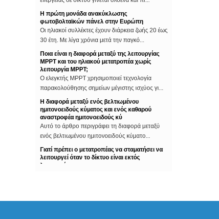
Η πρώτη μονάδα ανακύκλωσης
φωτοβολταϊκών πάνελ στην Ευρώπη
Οι ηλιακοί συλλέκτες έχουν διάρκεια ζωής 20 έως
30 έτη. Με λίγα χρόνια μετά την παγκό...
Ποια είναι η διαφορά μεταξύ της λειτουργίας
MPPT και του ηλιακού μετατροπέα χωρίς
λειτουργία MPPT;
Ο ελεγκτής MPPT χρησιμοποιεί τεχνολογία
παρακολούθησης σημείων μέγιστης ισχύος γι...
Η διαφορά μεταξύ ενός βελτιωμένου
ημιτονοειδούς κύματος και ενός καθαρού
αναστροφέα ημιτονοειδούς κύ
Αυτό το άρθρο περιγράφει τη διαφορά μεταξύ
ενός βελτιωμένου ημιτονοειδούς κύματο...
Γιατί πρέπει ο μετατροπέας να σταματήσει να
λειτουργεί όταν το δίκτυο είναι εκτός
λειτουργίας;
Μερικοί άνθρωποι στην εγκατάσταση των
φωτοβολταϊκών συστημάτων, θα πραγματοποιή...
Οι δέκα πρώτες εταιρείες φωτοβολταϊκών
μετατροπέων στον κόσμο
Ο ρυθμιστής ισχύος του μετατροπέα επίσης
γνωστό, σύμφωνα με τη χρήση του συστήματ...