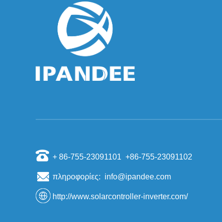
Οι επιστήμονες έχουν ανακαλύψει ότι η άμμος
μπορεί να κάνει υλικά από πυρίτιο ηλιακών
κυττάρων
Σύμφωνα με της Ιαπωνίας Kyodo News ανέφερε
στις 6 Νοεμβρίου, επισκέπτης καθηγητής στο Π...
Εγχώρια ενέργεια του ανταγωνισμού στην
αγορά αποθήκευσης
Ως νέος τύπος της αγοράς αποθήκευσης
ενέργειας, ο αριθμός των κατασκευαστών και π...
Πώς να οικοδομήσουμε ένα φωτοβολταϊκό
σταθμό ηλεκτροπαραγωγής
1. Τι είδους οροφή είναι κατάλληλη για την
εγκατάσταση φωτοβολταϊκών σταθμών ηλεκ...
Γιατί ξεκινήσει τάση του μετατροπέα είναι
υψηλότερη από τη χαμηλότερη τάση;
+ 86-755-23091101 +86-755-23091102
Στο φωτοβολταϊκό διασυνδεδεμένα μετατροπέα,
υπάρχει ένα μάλλον περίεργο επιχείρ...
πληροφορίες: info@ipandee.com
Πώς να λύσετε το πρόβλημα υπέρτασης του
μετατροπέα εναλλασσόμενου ρεύματος;
http://www.solarcontroller-inverter.com/
ΤώραΦωτοβολταϊκάΗ παραγωγή ηλεκτρικής
ενέργειας σε δίκτυο γίνεται ολοένα και πι...
Η πρώτη μονάδα ανακύκλωσης