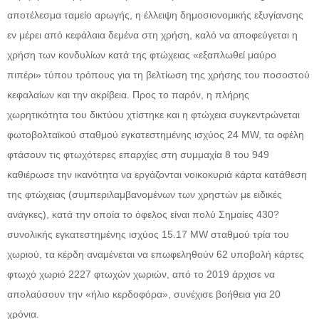
αποτέλεσμα ταμείο αρωγής, η έλλειψη δημοσιονομικής εξυγίανσης
εν μέρει από κεφάλαια δεμένα στη χρήση, καλό να αποφεύγεται η
χρήση των κονδυλίων κατά της φτώχειας «εξαπλωθεί μαύρο
πιπέρι» τύπου τρόπους για τη βελτίωση της χρήσης του ποσοστού
κεφαλαίων και την ακρίβεια. Προς το παρόν, η πλήρης
χωρητικότητα του δικτύου χτίστηκε και η φτώχεια συγκεντρώνεται
φωτοβολταϊκού σταθμού εγκατεστημένης ισχύος 24 MW, τα οφέλη
φτάσουν τις φτωχότερες επαρχίες στη συμμαχία 8 του 949
καθιέρωσε την ικανότητα να εργάζονται νοικοκυριά κάρτα κατάθεση
της φτώχειας (συμπεριλαμβανομένων των χρηστών με ειδικές
ανάγκες), κατά την οποία το όφελος είναι πολύ Σημαίες 430?
συνολικής εγκατεστημένης ισχύος 15.17 MW σταθμού τρία του
χωριού, τα κέρδη αναμένεται να επωφεληθούν 62 υποβολή κάρτες
φτωχό χωριό 2227 φτωχών χωριών, από το 2019 άρχισε να
απολαύσουν την «ήλιο κερδοφόρα», συνέχισε βοήθεια για 20
χρόνια.