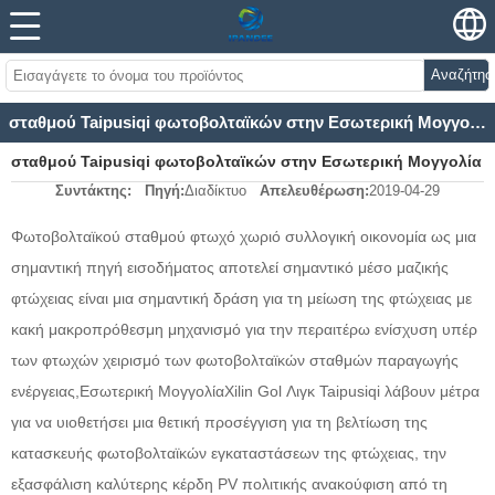
Αναζήτησ
σταθμού Taipusiqi φωτοβολταϊκών στην Εσωτερική Μογγολία της φτώχειας
σταθμού Taipusiqi φωτοβολταϊκών στην Εσωτερική Μογγολία
Συντάκτης:
Πηγή:
Διαδίκτυο
Απελευθέρωση:
2019-04-29
της φτώχειας
Φωτοβολταϊκού σταθμού φτωχό χωριό συλλογική οικονομία ως μια
σημαντική πηγή εισοδήματος αποτελεί σημαντικό μέσο μαζικής
φτώχειας είναι μια σημαντική δράση για τη μείωση της φτώχειας με
κακή μακροπρόθεσμη μηχανισμό για την περαιτέρω ενίσχυση υπέρ
των φτωχών χειρισμό των φωτοβολταϊκών σταθμών παραγωγής
ενέργειας,
Εσωτερική Μογγολία
Xilin Gol Λιγκ Taipusiqi λάβουν μέτρα
για να υιοθετήσει μια θετική προσέγγιση για τη βελτίωση της
κατασκευής φωτοβολταϊκών εγκαταστάσεων της φτώχειας, την
εξασφάλιση καλύτερης κέρδη PV πολιτικής ανακούφιση από τη