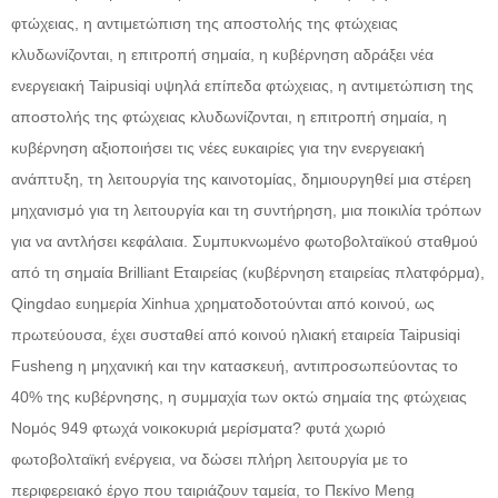
φτώχειας, η αντιμετώπιση της αποστολής της φτώχειας
κλυδωνίζονται, η επιτροπή σημαία, η κυβέρνηση αδράξει νέα
ενεργειακή Taipusiqi υψηλά επίπεδα φτώχειας, η αντιμετώπιση της
αποστολής της φτώχειας κλυδωνίζονται, η επιτροπή σημαία, η
κυβέρνηση αξιοποιήσει τις νέες ευκαιρίες για την ενεργειακή
ανάπτυξη, τη λειτουργία της καινοτομίας, δημιουργηθεί μια στέρεη
μηχανισμό για τη λειτουργία και τη συντήρηση, μια ποικιλία τρόπων
για να αντλήσει κεφάλαια. Συμπυκνωμένο φωτοβολταϊκού σταθμού
από τη σημαία Brilliant Εταιρείας (κυβέρνηση εταιρείας πλατφόρμα),
Qingdao ευημερία Xinhua χρηματοδοτούνται από κοινού, ως
πρωτεύουσα, έχει συσταθεί από κοινού ηλιακή εταιρεία Taipusiqi
Fusheng η μηχανική και την κατασκευή, αντιπροσωπεύοντας το
40% της κυβέρνησης, η συμμαχία των οκτώ σημαία της φτώχειας
Νομός 949 φτωχά νοικοκυριά μερίσματα? φυτά χωριό
φωτοβολταϊκή ενέργεια, να δώσει πλήρη λειτουργία με το
περιφερειακό έργο που ταιριάζουν ταμεία, το Πεκίνο Meng