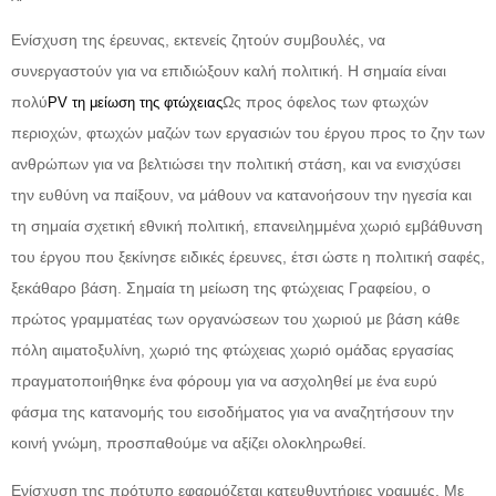
Ενίσχυση της έρευνας, εκτενείς ζητούν συμβουλές, να
συνεργαστούν για να επιδιώξουν καλή πολιτική. Η σημαία είναι
πολύ
Ως προς όφελος των φτωχών
PV τη μείωση της φτώχειας
περιοχών, φτωχών μαζών των εργασιών του έργου προς το ζην των
ανθρώπων για να βελτιώσει την πολιτική στάση, και να ενισχύσει
την ευθύνη να παίξουν, να μάθουν να κατανοήσουν την ηγεσία και
τη σημαία σχετική εθνική πολιτική, επανειλημμένα χωριό εμβάθυνση
του έργου που ξεκίνησε ειδικές έρευνες, έτσι ώστε η πολιτική σαφές,
ξεκάθαρο βάση. Σημαία τη μείωση της φτώχειας Γραφείου, ο
πρώτος γραμματέας των οργανώσεων του χωριού με βάση κάθε
πόλη αιματοξυλίνη, χωριό της φτώχειας χωριό ομάδας εργασίας
πραγματοποιήθηκε ένα φόρουμ για να ασχοληθεί με ένα ευρύ
φάσμα της κατανομής του εισοδήματος για να αναζητήσουν την
κοινή γνώμη, προσπαθούμε να αξίζει ολοκληρωθεί.
Ενίσχυση της πρότυπο εφαρμόζεται κατευθυντήριες γραμμές. Με