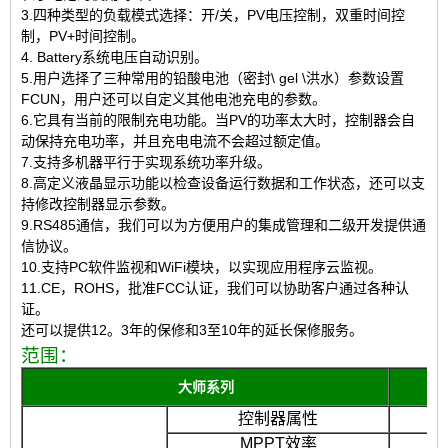
3.四种类型的负载模式选择：开/关，PV电压控制，双重时间控
制，PV+时间控制。
4. Battery系统电压自动识别。
5.用户选择了三种常用的铅酸电池（密封\ gel \洪水）参数设置
FCUN，用户还可以自定义其他电池充电的参数。
6.它具有当前的限制充电功能。当PV的功率太大时，控制器会自
动保持充电功率，并且充电电流不会超过额定值。
7.支持多机器平行于实现系统功率升级。
8.高定义液晶显示功能以检查设备运行数据和工作状态，还可以支
持修改控制器显示参数。
9.RS485通信，我们可以为方便用户的集成管理和二级开发提供通
信协议。
10.支持PC软件监视和WiFi模块，以实现应用程序云监视。
11.CE，ROHS，批准FCC认证，我们可以协助客户通过各种认
证。
还可以提供12。3年的保修和3至10年的延长保修服务。
范围：
大师系列
4
控制器属性
MPPT效率