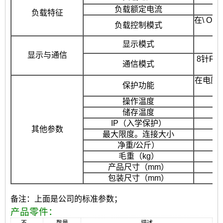
负载额定电流
负载特征
在\ O
负载控制模式
显示模式
显示与通信
8针RJ
通信模式
在电压保
保护功能
操作温度
储存温度
IP（入学保护）
其他参数
最大限度。连接大小
净重/公斤）
毛重（kg）
产品尺寸（mm）
包装尺寸（mm）
备注：上面是公司的标准参数；
产品零件：
不。
数量
描述