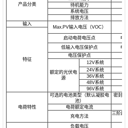
产品分类
待机能力
系统电压
排放方法
输入
Max.PV输入电压（VOC）
启动电荷电压点
电池
低输入电压保护点
电池
电压保护点
特征
12V系统
24V系统
额定的光伏电
36V系统
源
48V系统
96V系统
可选的电池类型（默认凝胶电
密封的
池）
电荷特性
电荷额定电流
三阶段
充电方法
负载电压