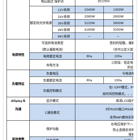
DC150V
电压超过
保护点
1040W
1300W
12V系统
2080W
2600W
24V系统
额定的光伏电源
3120W
3900W
36V系统
4160W
5200W
48V系统
96
V系统
－
－
可选的电池类型
密封的铅酸，凝胶电
（默认凝胶电池）
（也可以定义其他类
电荷特性
8
0a
10
0a
电荷额定电流
三阶段：恒定电流（
充电方法
浮动电荷
负载电压
与电池电压
8
0a
100a
负载额定电流
负载特征
在
\ \
OFF模式，PV
负载控制模式
双时间控制模式
，，，，
d
iSplay＆
显示模式
高清LCD段代码
沟通
8针RJ45端口/RS485/
C
通信模式
支持WiFi模块实现应
在电压保护下\ \ \ 
保护功能
防止连接反向保护
保护等
其他参数