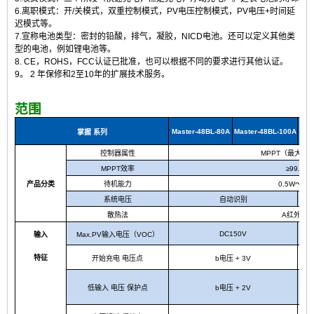
6.离职模式：开/关模式，双重控制模式，PV电压控制模式，PV电压+时间延
迟模式等。
7.宣称电池类型：密封的铅酸，排气，凝胶，NICD电池。还可以定义其他类
型的电池，例如锂电池等。
8. CE，ROHS，FCC认证已批准，也可以根据不同的要求进行其他认证。
9。
2
年保修和2至10年的扩展技术服务。
范围
Master-48BL-80A
Master-48BL-100A
Mas
掌握
系列
控制器属性
MPPT（最大功
MPPT效率
≥99.5％
产品分类
待机能力
0.5W〜1.
系统电压
自动识别
散热法
A
红外冷
DC150V
输入
Max.PV输入电压（VOC
）
特征
开始充电
电压点
b
电压 + 3V
低输入
电压
保护点
b
电压 + 2V