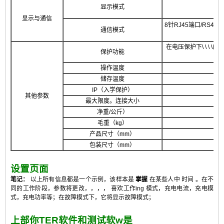
显示模式
显示与通信
8针RJ45端口/RS4
通信模式
在电压保护下\ \ \
保护功能
操作温度
储存温度
IP（入学保护）
其他参数
最大限度。连接大小
净重/公斤）
毛重（kg）
产品尺寸（mm）
包装尺寸（mm）
设置页面
笔记：
以上所有信息都是一个示例，该样本是
掌握
在某些人中
时间 。在不
同的工作阶段，参数将更改
，，，，
喜欢工作
ing
模式，充电电流，充电模
式，充电功率等；在故障模式下，它将显示故障模式；
上部
你
TER软件和测试软
w
是