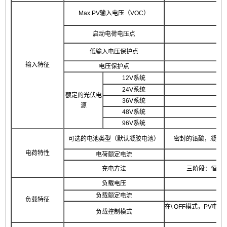
Max.PV输入电压（VOC）
启动电荷电压点
低输入电压保护点
输入特征
电压保护点
12V系统
24V系统
额定的光伏电
36V系统
源
48V系统
96V系统
可选的电池类型（默认凝胶电池）
密封的铅酸，凝胶
电荷特性
电荷额定电流
充电方法
三阶段：恒定电
负载电压
负载额定电流
负载特征
在\ OFF模式，PV
负载控制模式