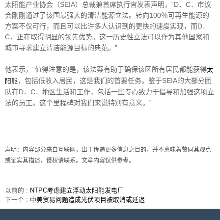
太阳能产业协会（SEIA）总裁兼首席执行官发表声明，“D．C．市议
会刚刚通过了该国最强大的清洁能源立法。转向100％可再生能源的
方案不仅可行，而且可以比许多人认识到的更快的速度实现，而D．
C．正在取得明显的领先优势。这一历史性立法可以作为其他国家和
城市寻求建立清洁能源目标的典范。”
他表示，“值得注意的是，该法案有助于确保该区所有居民都能获得
太
，包括低收入居民，这是我们的首要任务。鉴于SEIA的大部分团
阳能
队在D．C．地区生活和工作，包括一些专心致力于倡导和加强这项立
法的员工。这个里程碑对我们来说特别有意义。”
声明：内容部分来自互联网，出于传递更多信息之目的，并不意味着赞同其观点
或证实其描述，侵权请联系。文章内容仅供参考。
以前的 :
NTPC考虑建立浮动太阳能发电厂
下一个 :
中美贸易问题造成光伏项目被取消或延迟