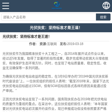
搜索
光伏扶贫：坚持标准才是王道！
光伏扶贫：坚持标准才是王道！
作者:
资源:
互联网
发布:
2019-03-18
光伏扶贫作为我国精准扶贫十大工程之一，自2014年展开试点作业以来，
经过近5年发展，取得了显著的阶段性成果，稳步完成带动贫困大众增收脱
贫、有效保护生态环境方针。同时，也呈现了电站质量差、稳定性低，收
益无法确保等一系列问题。
为确保光伏扶贫电站收益的稳定性，在3月9日举办的“2019中国光伏扶贫新
时代座谈会”上，一位扶贫组织的担任人表明：“截至2018年末，国家下达光
伏扶贫电站目标超过15GW，但有5GW目标因各式各样的原因未能通过投
产审阅。”
正因光伏扶贫电站呈现了一系列问题，国务院扶贫办在2019年把光伏电站
的质量作为重视的重点。在采访中，这位扶贫组织担任人表明：“本年国家
要对光伏扶贫电站初次展开约谈作业，现已申报成功但没有依照要求严格