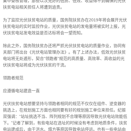
集中查核管理，那些以次充好的低质、低效、收益得不到确保的光伏
扶贫电站相关担任人将遭到追责。
为了监控光伏扶贫电站的质量，国务院扶贫办在2019年将会展开光伏
扶贫电站的实时监控作业，光伏扶贫电站的发电量将被实时上报，光
伏扶贫电站发电效益是否达标将会一望而知。
除此之外，国务院扶贫办还将严抓光伏扶贫电站的质量作业，协同有
关部门将出台《光伏电站管理办法》。有了上述办法，低效光伏扶贫
电站将无处遁形，契合“领跑者”规范的高质量、高效率、高收益的光
伏扶贫电站将成为光伏扶贫的干流。
领跑者规范
应遵循电站建造一直
光伏扶贫电站想要坚持与领跑者相同的规范不仅仅在组件、逆变器的
挑选上，在规划施工方面也相同要有好的规划施工单位来担任。纪振
双强调：“站址挑选不当、阵列规划不合理等原因导致光伏电站效能低
下。”记者了解到，有些电站在选址的时候没有考虑到地质条件，扶贫
电站建成后，由于洪水、塌方等原因导致电站停运。也有一些电站由