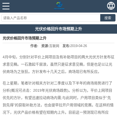
搜索
光伏价格回升市场预期上升
光伏价格回升市场预期上升
作者:
资源:
互联网
发布:
2019-04-26
4月中旬，分别针对平价上网项目及有补助项目的两大光伏方针发布征
求意见稿。一石激起千层浪，虽然只是征求意见稿，但是也足以让光
伏商场为之张狂。方针发布十几天之后，商场现已有所反应。
在上星期，笔者针对相关方针对二季度以及下半年的商场局势进行了
分析(概况可点击：2019年光伏商场趋势)。分析以为，平价上网项目
优先的方针，有望迅速拉动商场内需;与此同时，户用项目类似于“先
到先得”的获取补助方法，也会提早拉开户用领域的竞赛。在这样的情
况下，光伏产品价格有望在短期内上升。目前这一预测现已有所应