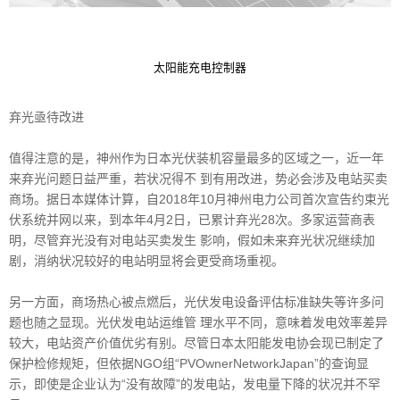
太阳能充电控制器
弃光亟待改进
值得注意的是，神州作为日本光伏装机容量最多的区域之一，近一年
来弃光问题日益严重，若状况得不
到有用改进，势必会涉及电站买卖
商场。据日本媒体计算，自2018年10月神州电力公司首次宣告约束光
伏系统并网以来，到本年4月2日，已累计弃光28次。多家运营商表
明，尽管弃光没有对电站买卖发生
影响，假如未来弃光状况继续加
剧，消纳状况较好的电站明显将会更受商场重视。
另一方面，商场热心被点燃后，光伏发电设备评估标准缺失等许多问
题也随之显现。光伏发电站运维管
理水平不同，意味着发电效率差异
较大，电站资产价值优劣有别。尽管日本太阳能发电协会现已制定了
保护检修规矩，但依据NGO组“PVOwnerNetworkJapan”的查询显
示，即使是企业认为“没有故障”的发
电站，发电量下降的状况并不罕