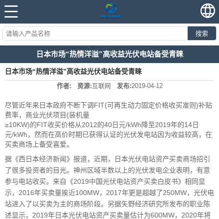
搜索
日本市场“热情洋溢”高收益光伏电站备受青睐
日本市场“热情洋溢”高收益光伏电站备受青睐
作者:
资源:
互联网
发布:
2019-04-12
尽管近年来日本政府不断下调FIT(可再生动力固定价格收买准则)补贴
费率，商业光伏项目(装机量
≥10KW)的FIT收买价格从2012的40日元/kWh降至2019年的14日
元/kWh，然而在高价时期已获得认证的光
伏发电站因为收益较高，在
买卖商场上备受喜爱。
据《西日本经济新闻》报道，近期，日本光伏电站资
产买卖商场招引
了很多投资者的目光。神州区域半数以上的光伏发电企业表明，有意
参与电站收买。
来自《2019中国光伏电站资产买卖白皮书》相同显
示，2016年买卖量挨近100MW，2017年更是超越了
250MW，光伏电
站进入了以买卖为主的商场阶段。另据矢野经济研究所发布的职业陈
述显示，2019年日本
光伏电站资产买卖量估计为600MW，2020年将