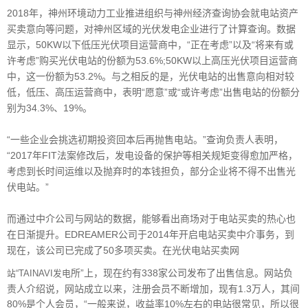
2018年，神州环境动力工业推进组织与神州经济查询协会就电站资产
买卖意向等问题，对神州区域的光
伏发电企业进行了计算查询。数据
显示，50KW以下低压光伏项目运营商中，“正在考虑”以及“将来有
或
许考虑”购买光伏电站的份额为53.6%;50KW以上高压光伏项目运营商
中，这一份额为53.2%。与之相反
的是，光伏电站的出售意向相对较
低，低压、高压运营商中，表明“愿意”或“或许考虑”出售电站的
份额分
别为34.3%、19%。
“一些企业会挑选初期投资回本后再抛售电站。”查询负责人表明，
“2017年FIT法案修改后，发电设备
的保护等相关规矩变得愈加严格，
考虑到长时间运维以及抛弃时的本钱担负，部分企业将不得不出售光
伏
电站。”
而通过中介公司与网站的数据，能够看出商场对于电站买卖的热心也
在日渐提升。EDREAMER公司于2014
年开启电站买卖中介事务，到
现在，该公司已完成了50多项买卖。在光伏电站买卖网
所”上，现在约有338家公司发布了出售信息。网站负
站“TAINAVI发电
责人介绍说，网站成立以来，注册会员不断增加，
现有1.3万人，其间
80%是个人会员，“一般来说，收益率10%左右的电站很常见，所以很