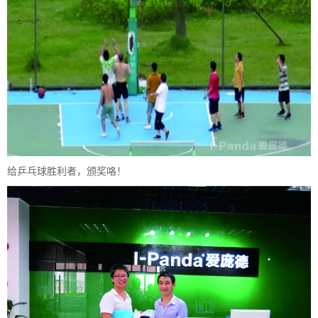
给乒乓球胜利者，颁奖咯！