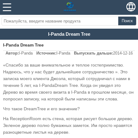
Поиск
I-Panda Dream Tree
I-Panda Dream Tree
Автор:
I-Panda
Источник:
I-Panda
Выпускать дальше:
2014-12-16
«Спасибо за ваше внимательное и теплое гостеприимство.
Надеюсь, что у нас будет дальнейшее сотрудничество ». Это
записка моего клиента Джоэла, который сотрудничал с нами в
течение 5 лет, на I-PandaDream Tree. Когда он увидел это
Дерево во время своего визита в I-Panda в прошлом месяце, он
попросил записку, на которой были написаны эти слова.
Что такое DreamTree и его значение?
На ReceptionRoom есть стена, которая рисует большое дерево.
Зеленое дерево полно бумажных заметок. Им просто нравятся
разноцветные листья на дереве.