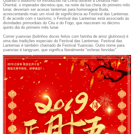
Quando o budismo foi introduzido na China durante a Dinastia Han
Oriental, o imperador decretou que, na noite da lua cheia do primeiro mês
lunar, deveriam ser acesas lanternas para homenagear Buda,
acrescentando mais um nível de significância ao Festival das Lanternas.
E de acordo com o taoísmo, o Festival das Lanternas está associado às
divindades primordiais do Céu e do Fogo, que nasceram no décimo
quinto dia do primeiro mês lunar.
Comer yuanxiao (bolinhos doces feitos com farinha de arroz glutinoso) é
uma das tradições especiais do Festival das Lanternas. Festival das
Lanternas é também chamado de Festival Yuanxiao. Outro nome para
yuanxiao é tangyuan, que significa literalmente "esferas fervidas".