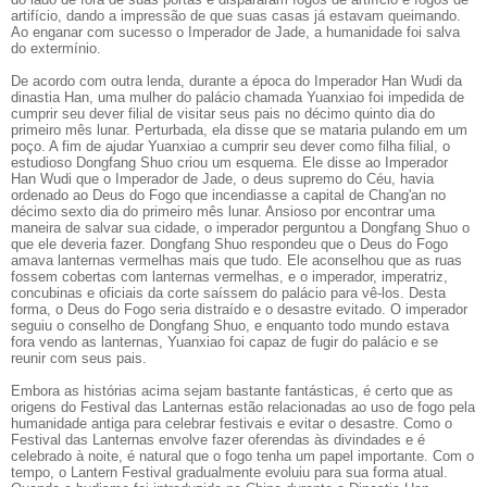
artifício, dando a impressão de que suas casas já estavam queimando.
Ao enganar com sucesso o Imperador de Jade, a humanidade foi salva
do extermínio.
De acordo com outra lenda, durante a época do Imperador Han Wudi da
dinastia Han, uma mulher do palácio chamada Yuanxiao foi impedida de
cumprir seu dever filial de visitar seus pais no décimo quinto dia do
primeiro mês lunar. Perturbada, ela disse que se mataria pulando em um
poço. A fim de ajudar Yuanxiao a cumprir seu dever como filha filial, o
estudioso Dongfang Shuo criou um esquema. Ele disse ao Imperador
Han Wudi que o Imperador de Jade, o deus supremo do Céu, havia
ordenado ao Deus do Fogo que incendiasse a capital de Chang'an no
décimo sexto dia do primeiro mês lunar. Ansioso por encontrar uma
maneira de salvar sua cidade, o imperador perguntou a Dongfang Shuo o
que ele deveria fazer. Dongfang Shuo respondeu que o Deus do Fogo
amava lanternas vermelhas mais que tudo. Ele aconselhou que as ruas
fossem cobertas com lanternas vermelhas, e o imperador, imperatriz,
concubinas e oficiais da corte saíssem do palácio para vê-los. Desta
forma, o Deus do Fogo seria distraído e o desastre evitado. O imperador
seguiu o conselho de Dongfang Shuo, e enquanto todo mundo estava
fora vendo as lanternas, Yuanxiao foi capaz de fugir do palácio e se
reunir com seus pais.
Embora as histórias acima sejam bastante fantásticas, é certo que as
origens do Festival das Lanternas estão relacionadas ao uso de fogo pela
humanidade antiga para celebrar festivais e evitar o desastre. Como o
Festival das Lanternas envolve fazer oferendas às divindades e é
celebrado à noite, é natural que o fogo tenha um papel importante. Com o
tempo, o Lantern Festival gradualmente evoluiu para sua forma atual.