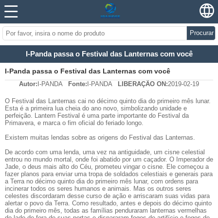
Procurar
I-Panda passa o Festival das Lanternas com você
I-Panda passa o Festival das Lanternas com você
Autor:
I-PANDA
Fonte:
I-PANDA
LIBERAÇÃO ON:
2019-02-19
O Festival das Lanternas cai no décimo quinto dia do primeiro mês lunar.
Esta é a primeira lua cheia do ano novo, simbolizando unidade e
perfeição. Lantern Festival é uma parte importante do Festival da
Primavera, e marca o fim oficial do feriado longo.
Existem muitas lendas sobre as origens do Festival das Lanternas.
De acordo com uma lenda, uma vez na antiguidade, um cisne celestial
entrou no mundo mortal, onde foi abatido por um caçador. O Imperador de
Jade, o deus mais alto do Céu, prometeu vingar o cisne. Ele começou a
fazer planos para enviar uma tropa de soldados celestiais e generais para
a Terra no décimo quinto dia do primeiro mês lunar, com ordens para
incinerar todos os seres humanos e animais. Mas os outros seres
celestes discordaram desse curso de ação e arriscaram suas vidas para
alertar o povo da Terra. Como resultado, antes e depois do décimo quinto
dia do primeiro mês, todas as famílias penduraram lanternas vermelhas
do lado de fora de suas portas e dispararam fogos de artifício e fogos de