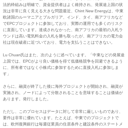
法的枠組みは明確で、資金提供者はよく維持され、発展途上国の状
況は非常に良く見える大きな問題最近、Chint New Energyは、中東
欧諸国のルーマニアとブルガリア、インド、タイ、南アフリカなど
でEPCプロジェクトに参加しており、実際の運用でも多くのリスク
に直面しています。達成されなかった、南アフリカの最初の入札ラ
ウンドは高い電気料金の入札を勝ち取ったが、南アフリカの電力会
社は現在破産に近づいており、電力を支払うことはできない。
Lu Chuan氏はまた、次のように述べています。「中東などの発展途
上国では、EPCがより良い価格を得て低価格競争を回避できるよう
に、所有者ではなく小株式に参加するために直接入札に参加しま
す」
さらに、融資が終了した後に海外プロジェクトが開始され、融資が
実施され、ノードによって分散されることを意味することは価値が
あります。発行しました。
ただし、このプロセスはデータに対して非常に厳しいものであり、
要件は非常に優れています。たとえば、中東でのプロジェクトで
は、欧州復興銀行は毎週従業員の住居条件と建設条件のステートメ