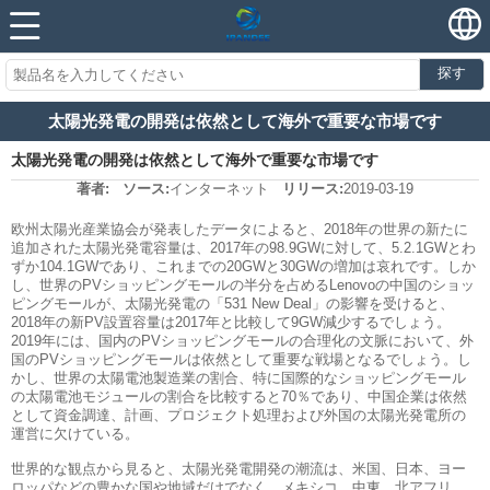
探す
太陽光発電の開発は依然として海外で重要な市場です
太陽光発電の開発は依然として海外で重要な市場です
著者:
ソース:
インターネット
リリース:
2019-03-19
欧州太陽光産業協会が発表したデータによると、2018年の世界の新たに
追加された太陽光発電容量は、2017年の98.9GWに対して、5.2.1GWとわ
ずか104.1GWであり、これまでの20GWと30GWの増加は哀れです。しか
し、世界のPVショッピングモールの半分を占めるLenovoの中国のショッ
ピングモールが、太陽光発電の「531 New Deal」の影響を受けると、
2018年の新PV設置容量は2017年と比較して9GW減少するでしょう。
2019年には、国内のPVショッピングモールの合理化の文脈において、外
国のPVショッピングモールは依然として重要な戦場となるでしょう。し
かし、世界の太陽電池製造業の割合、特に国際的なショッピングモール
の太陽電池モジュールの割合を比較すると70％であり、中国企業は依然
として資金調達、計画、プロジェクト処理および外国の太陽光発電所の
運営に欠けている。
世界的な観点から見ると、太陽光発電開発の潮流は、米国、日本、ヨー
ロッパなどの豊かな国や地域だけでなく、メキシコ、中東、北アフリ