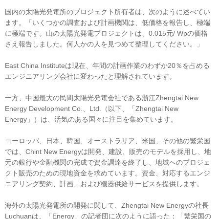
国内の太陽光発電所のプロジェクト所有者は、次のように述べてい
ます。「いくつかの調査および計画機関は、低価格を報告し、極端
に極端です。山の太陽光発電プロジェクトは、0.015元/ Wpの価格
さえ報告しました。何人かの人を見つめて整理してください。」
East China Instituteは現在、年間の計画作業のわずか20％を占める
エンジニアリング会社に変わったと理解されています。
一方、中国最大の民間太陽光発電会社である浙江Zhengtai New
Energy Development Co.、Ltd.（以下、「Zhengtai New
Energy」）は、活気のある国々に注目を集めています。
ヨーロッパ、日本、韓国、オーストラリア、米国、その他の繁栄国
では、Chint New Energyは開発、建設、販売のモデルを採用し、地
元の銀行や金融機関の完成で資金調達を終了し、地域へのプロジェ
クト販売のための現地資金を求めています。資金、対応するエンジ
ニアリング契約、計画、および機器供給サービスを提供します。
海外の太陽光発電所の開発に関して、Zhengtai New Energyの社長
Luchuanは、「Energy」の記者団に次のように語った：「繁栄国の