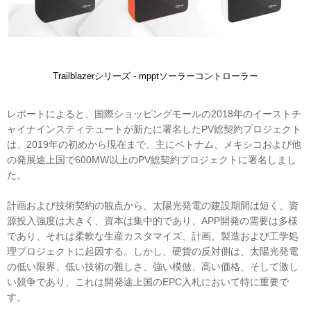
Trailblazerシリーズ - mpptソーラーコントローラー
レポートによると、国際ショッピングモールの2018年のイーストチ
ャイナインスティテュートが新たに署名したPV総契約プロジェクト
は、2019年の初めから現在まで、主にベトナム、メキシコおよび他
の発展途上国で600MW以上のPV総契約プロジェクトに署名しまし
た。
計画および技術契約の観点から、太陽光発電の建設期間は短く、資
源投入強度は大きく、資本は集中的であり、APP開発の需要は多様
であり、それは柔軟な生産カスタマイズ、計画、製造および工学処
理プロジェクトに起因する。しかし、硬貨の反対側は、太陽光発電
の低い限界、低い技術の難しさ、強い模倣、高い価格、そして激し
い競争であり、これは開発途上国のEPC入札において特に重要で
す。