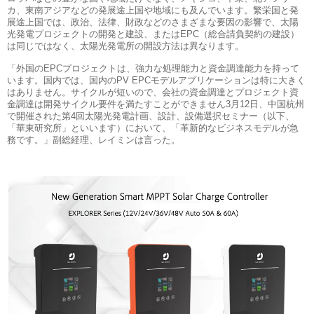
カ、東南アジアなどの発展途上国や地域にも及んでいます。繁栄国と発
展途上国では、政治、法律、財政などのさまざまな要因の影響で、太陽
光発電プロジェクトの開発と建設、またはEPC（総合請負契約の建設）
は同じではなく、太陽光発電所の開設方法は異なります。
「外国のEPCプロジェクトは、強力な処理能力と資金調達能力を持って
います。国内では、国内のPV EPCモデルアプリケーションは特に大きく
はありません。サイクルが短いので、会社の資金調達とプロジェクト資
金調達は開発サイクル要件を満たすことができません3月12日、中国杭州
で開催された第4回太陽光発電計画、設計、設備選択セミナー（以下、
「華東研究所」といいます）において、「革新的なビジネスモデルが急
務です。」副総経理、レイミンは言った。