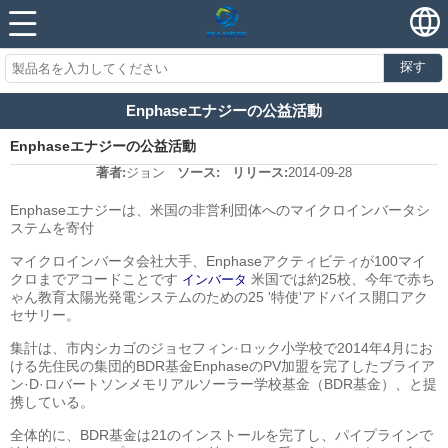
探す
Enphaseエナジーの公益活動
Enphaseエナジーの公益活動
著者:
ジョン
ソース:
リリース:
2014-09-28
Enphaseエナジーは、米国の非営利団体へのマイクロインバータシ
ステムを寄付
マイクロインバータ会社大手、Enphaseアクティビティが100マイ
クロまでアコードことです
米国では約25校、今年で赤ち
インバータ
ゃん教育太陽光発電システムのための25 '特使'アドバイス開口アク
セサリー。
集計は、市内シカゴのジョセフィン·ロック小学校で2014年4月にお
ける先住民の集団的BDR基金EnphaseのPV加盟を完了したブライア
ン·D·ロバートソンメモリアルソーラー学校基金（BDR基金）、と提
携している。
全体的に、BDR基金は21のインストールを完了し、パイプラインで