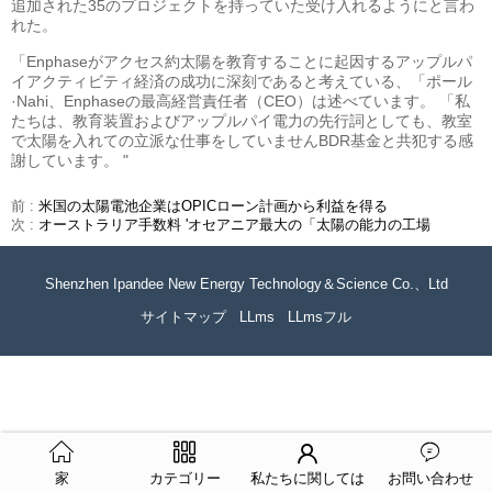
追加された35のプロジェクトを持っていた受け入れるようにと言わ
れた。
「Enphaseがアクセス約太陽を教育することに起因するアップルパ
イアクティビティ経済の成功に深刻であると考えている、「ポール
·Nahi、Enphaseの最高経営責任者（CEO）は述べています。 「私
たちは、教育装置およびアップルパイ電力の先行詞としても、教室
で太陽を入れての立派な仕事をしていませんBDR基金と共犯する感
謝しています。 "
前 :
米国の太陽電池企業はOPICローン計画から利益を得る
次 :
オーストラリア手数料 'オセアニア最大の「太陽の能力の工場
Shenzhen Ipandee New Energy Technology＆Science Co.、Ltd
サイトマップ
LLms
LLmsフル
家
カテゴリー
私たちに関しては
お問い合わせ