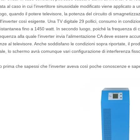
ata al caso in cui l'invertitore sinusoidale modificato viene applicato a u
ogo, quando il potere televisore, la potenza del circuito di smagnetizzaz
ll'inverter così esigente. Una TV digitale 29 pollici, consumo in condizio
istantanea fino a 1450 watt. In secondo luogo, poiché la frequenza di c
requenza alla quale l'inverter invia l'alimentazione CA deve essere accur
enze al televisore. Anche soddisfano le condizioni sopra riportate, il p
ale, lo schermo avrà comunque vari configurazione di interferenza fiss
to prima che sapessi che l'inverter aveva così poche conoscenze e sap