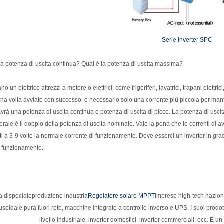
Serie Inverter SPC
 la potenza di uscita continua? Qual è la potenza di uscita massima?
no un elettrico attrezzi a motore o elettrici, come frigoriferi, lavatrici, trapani elettri
na volta avviato con successo, è necessario solo una corrente più piccola per mante
vrà una potenza di uscita continua e potenza di uscita di picco. La potenza di uscit
rale è il doppio della potenza di uscita nominale. Vale la pena che le correnti di avv
i a 3-9 volte la normale corrente di funzionamento. Deve esserci un inverter in gra
e funzionamento.
ta di
speciale
produzione industria
Regolatore solare MPPT
Imprese high-tech naziona
soidale pura fuori rete, macchine integrate a controllo inverso e UPS. I suoi prodott
livello industriale, inverter domestici, inverter commerciali, ecc. È u