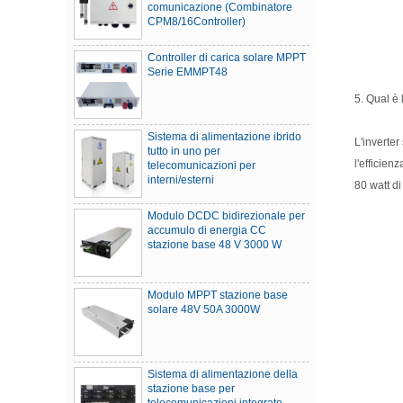
CPM8/16Controller)
Controller di carica solare MPPT
Serie EMMPT48
5. Qual è 
Sistema di alimentazione ibrido
tutto in uno per
L'inverte
telecomunicazioni per
l'efficien
interni/esterni
80 watt di
Modulo DCDC bidirezionale per
accumulo di energia CC
stazione base 48 V 3000 W
Modulo MPPT stazione base
solare 48V 50A 3000W
Sistema di alimentazione della
stazione base per
telecomunicazioni integrato