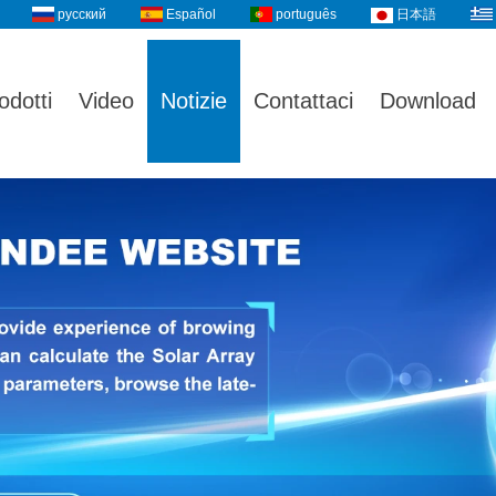
русский
Español
português
日本語
odotti
Video
Notizie
Contattaci
Download