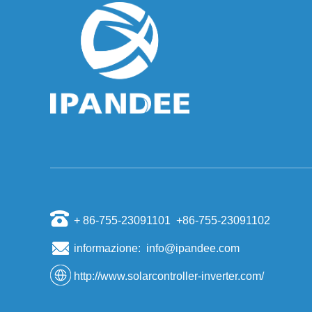
sinusoidale pura. Onda pura modificata: Gli
inverter pe...
Perché l'inverter dovrebbe smettere di
funzionare quando la rete è scarica?
Alcune persone nella realizzazione di impianti
fotovoltaici, si terrà una sorta di "interruzione di
corrente, anche se c'è il sole, le loro case han...
Le migliori dieci aziende di inverter fotovoltaici
del mondo
Il regolatore di potenza dell'inverter noto anche,
secondo il sistema inverter PV uso può essere
suddivisa in rete di alimentazione indipendente e
ut...
Gli scienziati hanno scoperto che la sabbia può
produrre materiali di silicio a celle solari
Secondo un rapporto dell'agenzia di stampa
+ 86-755-23091101 +86-755-23091102
Kyodo, il 6 novembre, i visiting professor
dell'Università di Tokyo, Sugawara, e altri hanno
informazione: info@ipandee.com
aperto uno st...
http://www.solarcontroller-inverter.com/
Modello di concorrenza sul mercato del
deposito di energia domestica
Stoccaggio di energia come nuovo mercato per