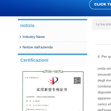
La tua pos
notizia
Industry News
Notizie dall'azienda
4. Per qu
Certificazioni
onda sin
sinusoid
degli inv
combinat
disposit
apparecc
carico e
dell'inve