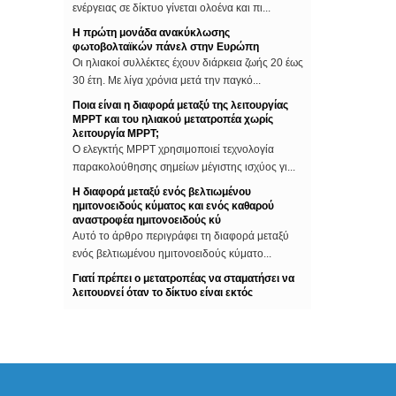
Η πρώτη μονάδα ανακύκλωσης
φωτοβολταϊκών πάνελ στην Ευρώπη
Οι ηλιακοί συλλέκτες έχουν διάρκεια ζωής 20 έως
30 έτη. Με λίγα χρόνια μετά την παγκό...
Ποια είναι η διαφορά μεταξύ της λειτουργίας
MPPT και του ηλιακού μετατροπέα χωρίς
λειτουργία MPPT;
Ο ελεγκτής MPPT χρησιμοποιεί τεχνολογία
παρακολούθησης σημείων μέγιστης ισχύος γι...
Η διαφορά μεταξύ ενός βελτιωμένου
ημιτονοειδούς κύματος και ενός καθαρού
αναστροφέα ημιτονοειδούς κύ
Αυτό το άρθρο περιγράφει τη διαφορά μεταξύ
ενός βελτιωμένου ημιτονοειδούς κύματο...
Γιατί πρέπει ο μετατροπέας να σταματήσει να
λειτουργεί όταν το δίκτυο είναι εκτός
λειτουργίας;
Μερικοί άνθρωποι στην εγκατάσταση των
φωτοβολταϊκών συστημάτων, θα πραγματοποιή...
Οι δέκα πρώτες εταιρείες φωτοβολταϊκών
μετατροπέων στον κόσμο
Ο ρυθμιστής ισχύος του μετατροπέα επίσης