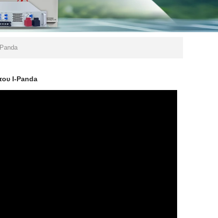
-Panda
του I-Panda