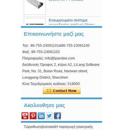
Ενσωματωμένο σύστημα
τροφοδοσίας σταθμού βάσης
τηλεπικοινωνιών
Επικοινωνήστε μαζί μας
Τηλ: 86-755-23091101&86-755-23091100
Ελεγκτής ηλιακής φόρτισης
MPPT
Φαξ: 86-755-23091102
Πληροφορίες: info@ipandee.com
διεύθυνση: Όροφος 2, κτίριο A2, LiLang Software
Park, No. 31, Bulan Road, Nanwan street,
Longgang District, Shenzhen
Κίνα Ταχυδρομικός κώδικας: 518000
Γιατί ξεκινήσει τάση του μετατροπέα είναι
υψηλότερη από τη χαμηλότερη τάση;
Στο φωτοβολταϊκό διασυνδεδεμένα μετατροπέα,
υπάρχει ένα μάλλον περίεργο επιχείρ...
Ακολουθησε μας
Πώς να λύσετε το πρόβλημα υπέρτασης του
μετατροπέα εναλλασσόμενου ρεύματος;
ΤώραΦωτοβολταϊκάΗ παραγωγή ηλεκτρικής
ενέργειας σε δίκτυο γίνεται ολοένα και πι...