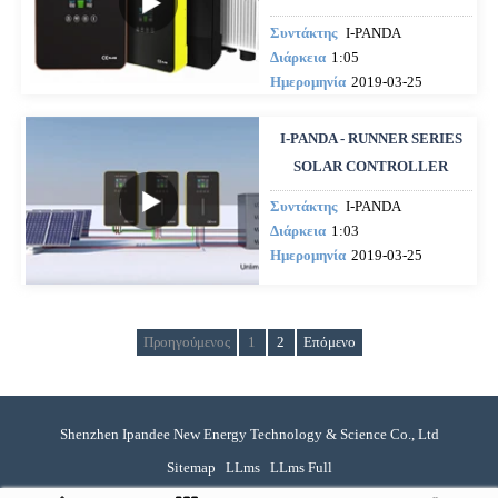
Συντάκτης
I-PANDA
Διάρκεια
1:05
Ημερομηνία
2019-03-25
I-PANDA - RUNNER SERIES
SOLAR CONTROLLER
Συντάκτης
I-PANDA
Διάρκεια
1:03
Ημερομηνία
2019-03-25
Προηγούμενος
1
2
Επόμενο
Shenzhen Ipandee New Energy Technology & Science Co., Ltd
Sitemap
LLms
LLms Full