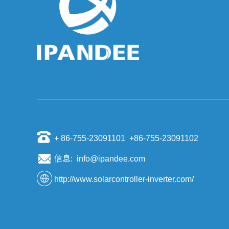
全球十大光伏逆变器企业
逆变器又称电源调整器，根据逆变器在光伏发电系
统中的用途可分为独立型电源用和并网用二种。根
据波形调制方式又可分为方波逆变器、阶梯波逆变
器、...
科学家发现沙子可造太阳能电池硅材料
据日本共同社11月6日报导，日本东京大学客座教
授鲤沼秀臣等人与阿尔及利亚奥兰科学技能大学打
开共同研究，发现可以用沙漠的沙子低价制作太阳
能电...
国内储能市场竞争格局
储能作为一个新式的市场，为我国数量很多的电池
厂商和逆变器厂商带来了拓展新事务、改动原有事
+ 86-755-23091101 +86-755-23091102
务职业地位的时机。 2018年以来，快速开展的我
国储...
信息: info@ipandee.com
如何建造光伏电站
http://www.solarcontroller-inverter.com/
1.什么样的屋顶适合于安装光伏发电厂？ 最适合安
装国内光伏屋顶的是农村别墅：屋顶状况良好，没
有受阻。你可以看看屋顶周围有障碍，如果照明条
件...
为什么逆变器的启动电压比最低电压高?