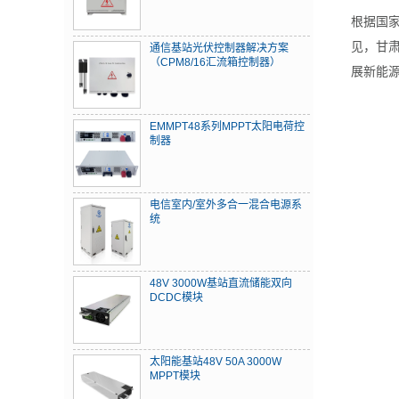
根据国家
见，甘
通信基站光伏控制器解决方案
（CPM8/16汇流箱控制器）
展新能
EMMPT48系列MPPT太阳电荷控
制器
电信室内/室外多合一混合电源系
统
48V 3000W基站直流储能双向
DCDC模块
太阳能基站48V 50A 3000W
MPPT模块