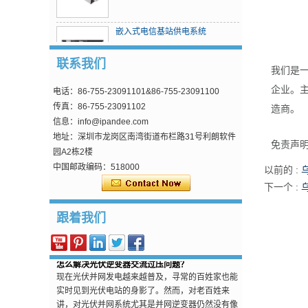
嵌入式电信基站供电系统
联系我们
我们是
企业。主
电话：86-755-23091101&86-755-23091100
MPPT太阳电荷控制器
传真：86-755-23091102
造商。
信息：info@ipandee.com
地址：深圳市龙岗区南湾街道布栏路31号利朗软件
免责声
园A2栋2楼
中国邮政编码：518000
以前的 :
为什么逆变器的启动电压比最低电压高?
下一个 :
在光伏并网逆变器中，有一个参数比较奇怪，那就
是逆变器输入启动电压。 这个电压比最低工作电压
跟着我们
要高30V左右，如单相逆变器，MPPT工作电压是
70V到5...
怎么解决光伏逆变器交流过压问题？
现在光伏并网发电越来越普及，寻常的百姓家也能
实时见到光伏电站的身影了。然而，对老百姓来
讲，对光伏并网系统尤其是并网逆变器仍然没有像
对电视...