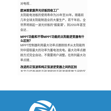
欧洲首家废弃光伏板回收工厂
太阳能电池板的使用寿命为20年至30年。随着前
几年全球太阳能制造业的大量生产，若干年后，全
世界将掀起一波光伏板的“报废潮”，到2050年甚至
会达...
MPPT功能和不带MPPT功能的太阳能逆变器有什
么区别？
MPPT控制器利用最大功率点跟踪技术从太阳能阵
列中提取最大的功率为蓄电池充电。最大功率点跟
踪方式完全自动，不需要用户调整。在阵列最大功
率点随...
改进的正弦波和纯正弦波逆变器之间的区别
本文介绍改进的正弦波和纯正弦波逆变器之间的区
别 ModifiedSine纯波：最常见的通用逆变器可用于
“修正正弦波”多种类型，与纯正弦波模型相比，
通...
电网停电时逆变器为什么要停止工作？
有些人在安装光伏系统时，会抱着一种“即使电网
停电，如果有太阳，自己家也能用上电”的心态，
现实情况是，电网停电时，自己家的光伏发电系统
只会...