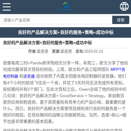
搜索
良好的产品解决方案+良好的服务+策略=成功中标
良好的产品解决方案+良好的服务+策略=成功中标
作者:
爱庞德
资源:
爱庞德
发布:
2015-01-13
就像每周三的I-Panda商学院经历分享一样，本周三，欧文分享了他如
何成功赢得首次竞标的经验。上周，欧文和产品工程师团队
MPPT充
和
成功收购了内置太阳能充电控制器的逆变器。他们
电控制器
逆变器
有4个小时的航班飞往另一个省，并花了3天时间无法完成所有竞标。
投标期间共有5个部门。在此次竞标之后，Owen总结了他的经验中的
几句话：良好的产品解决方案+ GoodService + Strategy。来自数百
家供应商和制造商，基于高质量和有竞争力的产品价格，最重要的是
什么。而已。良好的产品解决方案使项目顺利进行良好的服务是一个
很好的赔偿。在竞标期间的战略让你脱颖而出。当然，态度+耐心+细
节也是非常重要的基本因素。
良好的产品解决方案+良好的服务+战略这是欧文从他的经验中学到