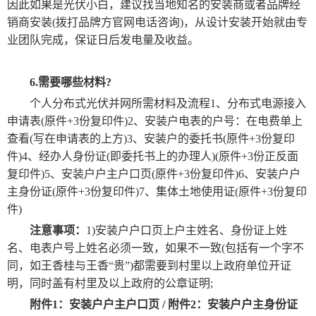
因此如果是光伏小白，建议找当地知名的安装商或者品牌经
销商安装(拨打品牌方官网电话咨询)，从设计安装开始就由专
业团队完成，保证日后发电量及收益。
6.需要哪些材料?
个人分布式光伏并网所需材料及流程1、分布式电源接入
申请表(原件+3份复印件)2、安装户电表的户号：在电费单上
查看(写在申请表的上方)3、安装户的委托书(原件+3份复印
件)4、经办人身份证(即委托书上的办理人)(原件+3份正反面
复印件)5、安装户户主户口页(原件+3份复印件)6、安装户户
主身份证(原件+3份复印件)7、集体土地使用证(原件+3份复印
件)
注意事项：
1)安装户户口页上户主姓名、身份证上姓
名、电表户号上姓名必须一致，如果不一致(包括有一个字不
同，如王香桂与王香“贵”)都需要到村里以上政府单位开证
明，同时盖有村里及以上政府的公章证明;
附件1：安装户户主户口页 / 附件2：安装户户主身份证