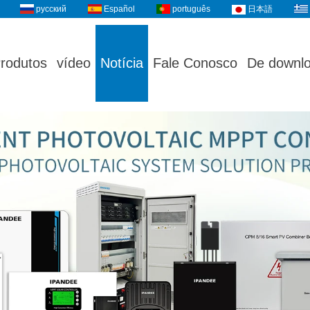
русский
Español
português
日本語
rodutos
vídeo
Notícia
Fale Conosco
De downl