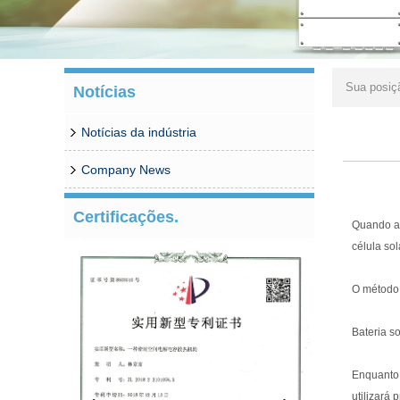
Sua posiç
Notícias
Notícias da indústria
Company News
Certificações.
Quando a 
célula sol
O método 
Bateria sol
Enquanto 
utilizará 