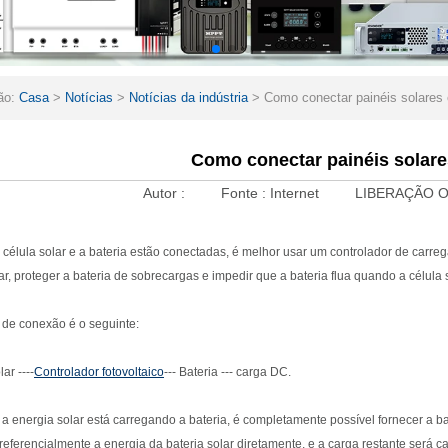
ão:
Casa
>
Notícias
>
Notícias da indústria
>
Como conectar painéis solares 
Como conectar painéis solare
Autor :
Fonte :
Internet
LIBERAÇÃO O
célula solar e a bateria estão conectadas, é melhor usar um controlador de carreg
ar, proteger a bateria de sobrecargas e impedir que a bateria flua quando a célula s
de conexão é o seguinte:
ar ----
Controlador fotovoltaico
--- Bateria --- carga DC.
a energia solar está carregando a bateria, é completamente possível fornecer a ba
preferencialmente a energia da bateria solar diretamente, e a carga restante será car