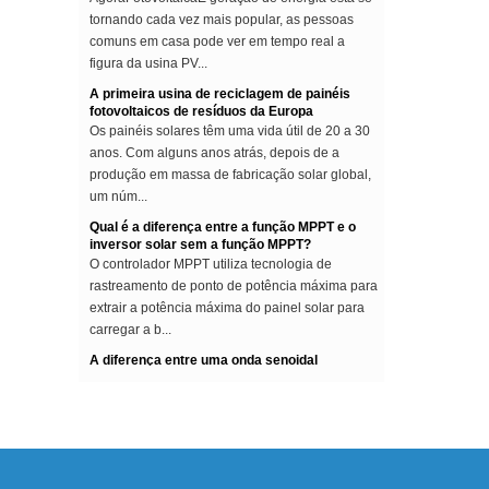
tornando cada vez mais popular, as pessoas
comuns em casa pode ver em tempo real a
figura da usina PV...
A primeira usina de reciclagem de painéis
fotovoltaicos de resíduos da Europa
Os painéis solares têm uma vida útil de 20 a 30
anos. Com alguns anos atrás, depois de a
produção em massa de fabricação solar global,
um núm...
Qual é a diferença entre a função MPPT e o
inversor solar sem a função MPPT?
O controlador MPPT utiliza tecnologia de
rastreamento de ponto de potência máxima para
extrair a potência máxima do painel solar para
carregar a b...
A diferença entre uma onda senoidal
melhorada e um inversor de onda senoidal
pura
Este artigo descreve a diferença entre uma onda
senoidal melhorada e um inversor de onda
senoidal pura. ModifiedSine Pure Wave: Os
inversores de uso ...