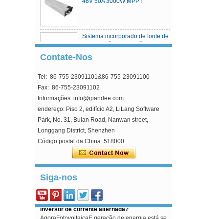
48V 50A 3000W MPPT
Sistema incorporado de fonte de
alimentação de estação base de
telecomunicações
Contate-Nos
Tel: 86-755-23091101&86-755-23091100
Controlador de carga solar
MPPT
Fax: 86-755-23091102
Informações: info@ipandee.com
endereço: Piso 2, edifício A2, LiLang Software
Park, No. 31, Bulan Road, Nanwan street,
Longgang District, Shenzhen
Código postal da China: 518000
Por que a tensão de partida do inversor é
maior que a tensão mínima?
No inversor conectado à rede fotovoltaica, um
parâmetro é estranho, isto é, a tensão de partida
Siga-nos
da entrada do inversor. Esta tensão é maior do ...
Como resolver o problema de sobretensão do
inversor de corrente alternada?
AgoraFotovoltaicaE geração de energia está se