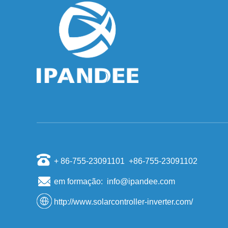
Por que o inversor deve parar de funcionar
quando a rede estiver sem energia?
Algumas pessoas na instalação de sistemas
fotovoltaicos, vai realizar uma espécie de "queda
de energia, mesmo se houver sol, suas casas
também tê...
As dez maiores empresas de inversores
fotovoltaicos do mundo
O regulador de potência do inversor também
conhecida, de acordo com o sistema inversor
fotovoltaico uso pode ser dividido em rede
elétrica de alime...
Os cientistas descobriram que a areia pode
fazer materiais de silício de células solares
De acordo com a do Japão Kyodo News
informou em 6 de novembro, um professor
+ 86-755-23091101 +86-755-23091102
visitante no lago de carpas mostram
Universidade de Tóquio Chendeng pess...
em formação: info@ipandee.com
Padrão de competição de mercado de
armazenamento doméstico de energia
http://www.solarcontroller-inverter.com/
Armazenamento de energia como um novo
mercado para muitos fabricantes de baterias na
China eInversorOs fornecedores trazem a