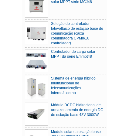
solar MPPT série MCJ48
Solução de controlador
fotovoltaico de estação base de
comunicação (caixa
combinadora CPM8/16
controlador)
Controlador de carga solar
MPPT da série Emmpt48
Sistema de energia híbrido
multifuncional de
telecomunicações
interno/externo
Módulo DCDC bidirecional de
armazenamento de energia DC
de estação base 48V 3000W
Módulo solar da estação base