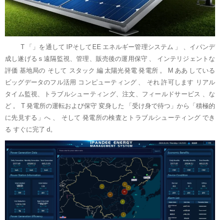
T
「」を通して
IPそしてEE
エネルギー管理システム
」
、イパンデ
成し遂げる
s
遠隔監視、管理、販売後の運用保守
、
インテリジェントな
評価
基地局の
そして
スタック
編
太陽光発電
発電所
。
M
ああ
している
ビッグデータのフル活用
コンピューティング
、
それ
許可します
リアル
タイム監視、トラブルシューティング、注文、フィールドサービス
、な
ど
。
T
発電所の運転および保守
変身した
「受け身で待つ」から「積極的
に先見する」へ
、
そして
発電所の検査とトラブルシューティング
でき
る
すぐに完了
d。