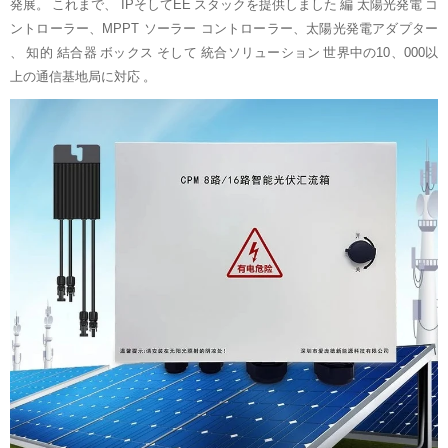
発展。
これまで、
IPそしてEE
スタックを提供しました
編
太陽光発電
コ
ントローラー、MPPT ソーラー コントローラー、太陽光発電アダプター
、
知的
結合器
ボックス
そして
統合ソリューション
世界中の10、000以
上の通信基地局に対応
。