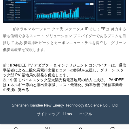
ゼネラルマネージャー クエ氏
ステータス
IPそしてEEは
努力する
最も信頼できるスマート ソリューション プロバイダーであるプロムを目
指して
ああ
炭素排出ピークとカーボンニュートラルを両立し、グリーン
低炭素産業を実現します。
前 :
IPANDEE PV アダプター & インテリジェント コンバイナーは、通信
事業者による二酸化炭素排出量とコストの削減を支援し、グリーン スタ
ック型 PV 基地局の開発を促進します。
次 :
中国モバイルスタック型太陽光発電基地局の納入に成功、IPANDEE
はエネルギー節約と排出量削減、コスト最適化、効率改善で通信事業者
の支援に努める
Shenzhen Ipandee New Energy Technology＆Science Co.、Ltd
サイトマップ
LLms
LLmsフル