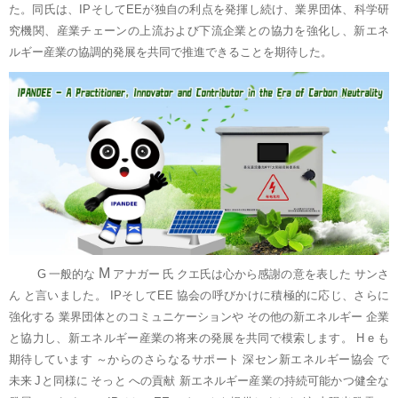
た。同氏は、IPそしてEEが独自の利点を発揮し続け、業界団体、科学研
究機関、産業チェーンの上流および下流企業との協力を強化し、新エネ
ルギー産業の協調的発展を共同で推進できることを期待した。
M
G
一般的な
アナガー
氏
クエ氏は心から感謝の意を表した
サンさ
ん
と言いました。
IPそしてEE
協会の呼びかけに積極的に応じ、さらに
強化する
業界団体とのコミュニケーションや
その他の新エネルギー
企業
と協力し、新エネルギー産業の将来の発展を共同で模索します。
H
e
も
期待しています
～からのさらなるサポート
深セン新エネルギー協会
で
未来
Jと同様に
そっと
への貢献
新エネルギー産業の持続可能かつ健全な