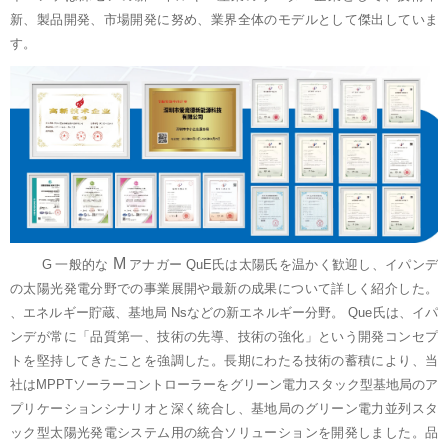
新、製品開発、市場開発に努め、業界全体のモデルとして傑出していま
す。
M
G
一般的な
アナガー
QuE氏は太陽氏を温かく歓迎し、イパンデ
の太陽光発電分野での事業展開や最新の成果について詳しく紹介した。
、エネルギー貯蔵、基地局
Nsなどの新エネルギー分野。 Que氏は、イパ
ンデが常に「品質第一、技術の先導、技術の強化」という開発コンセプ
トを堅持してきたことを強調した。長期にわたる技術の蓄積により、当
社はMPPTソーラーコントローラーをグリーン電力スタック型基地局のア
プリケーションシナリオと深く統合し、基地局のグリーン電力並列スタ
ック型太陽光発電システム用の統合ソリューションを開発しました。品