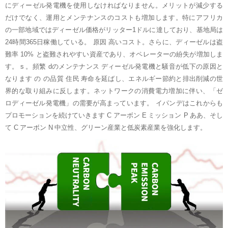
にディーゼル発電機を使用しなければなりません。メリットが減少する
だけでなく、運用とメンテナンスのコストも増加します。特にアフリカ
の一部地域ではディーゼル価格がリッター1ドルに達しており、基地局は
24時間365日稼働している。
原因
高いコスト。さらに、ディーゼルは盗
難率 10% と盗難されやすい資産であり、オペレーターの紛失が増加しま
す。
s
。頻繁
dのメンテナンス
ディーゼル発電機と騒音が低下の原因と
なります
の
の品質
住民
寿命を延ばし、エネルギー節約と排出削減の世
界的な取り組みに反します。ネットワークの消費電力増加に伴い、「ゼ
ロディーゼル発電機」の需要が高まっています。 イパンデはこれからも
プロモーションを続けていきます
C
アーボン
E
ミッション
P
ああ、そし
て
C
アーボン
N
中立性、グリーン産業と低炭素産業を強化します。