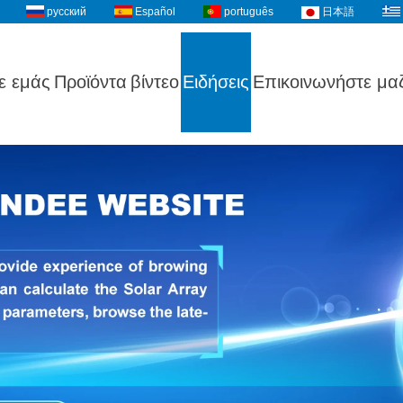
русский
Español
português
日本語
ε εμάς
Προϊόντα
βίντεο
Ειδήσεις
Επικοινωνήστε μαζ