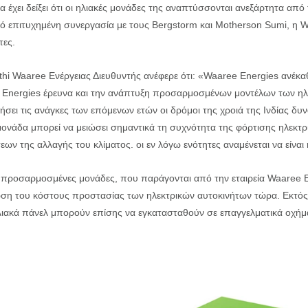
ία έχει δείξει ότι οι ηλιακές μονάδες της αναπτύσσονται ανεξάρτητα από 
ό επιτυχημένη συνεργασία με τους Bergstorm και Motherson Sumi, η 
τες.
thi Waaree Ενέργειας Διευθυντής ανέφερε ότι: «Waaree Energies ανέκα
 Energies έρευνα και την ανάπτυξη προσαρμοσμένων μοντέλων των ηλια
ήσει τις ανάγκες των επόμενων ετών οι δρόμοι της χροιά της Ινδίας δυ
μονάδα μπορεί να μειώσει σημαντικά τη συχνότητα της φόρτισης ηλεκτ
ων της αλλαγής του κλίματος. οι εν λόγω ενότητες αναμένεται να είνα
ι προσαρμοσμένες μονάδες, που παράγονται από την εταιρεία Waaree E
ση του κόστους προστασίας των ηλεκτρικών αυτοκινήτων τώρα. Εκτός απ
ηλιακά πάνελ μπορούν επίσης να εγκατασταθούν σε επαγγελματικά οχήμ