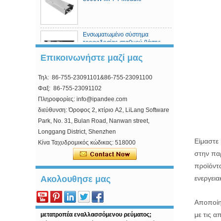
Ενσωματωμένο σύστημα
τροφοδοσίας σταθμού βάσης
τηλεπικοινωνιών
Επικοινωνήστε μαζί μας
Τηλ: 86-755-23091101&86-755-23091100
Ελεγκτής ηλιακής φόρτισης
MPPT
Φαξ: 86-755-23091102
Πληροφορίες: info@ipandee.com
διεύθυνση: Όροφος 2, κτίριο A2, LiLang Software
Park, No. 31, Bulan Road, Nanwan street,
Longgang District, Shenzhen
Είμαστε 
Κίνα Ταχυδρομικός κώδικας: 518000
στην παρ
Γιατί ξεκινήσει τάση του μετατροπέα είναι
προϊόντ
υψηλότερη από τη χαμηλότερη τάση;
Στο φωτοβολταϊκό διασυνδεδεμένα μετατροπέα,
ενεργει
Ακολουθησε μας
υπάρχει ένα μάλλον περίεργο επιχείρ...
Πώς να λύσετε το πρόβλημα υπέρτασης του
Αποποίησ
μετατροπέα εναλλασσόμενου ρεύματος;
με τις α
ΤώραΦωτοβολταϊκάΗ παραγωγή ηλεκτρικής