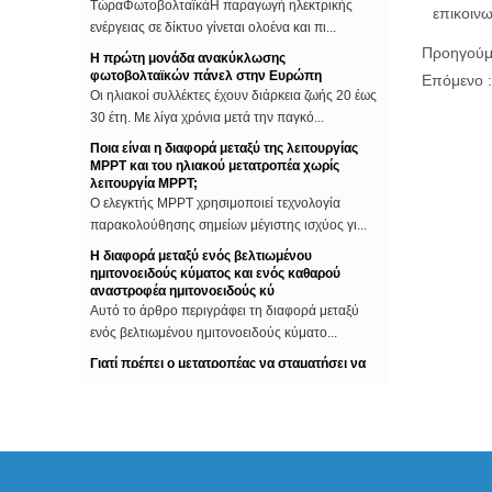
ενέργειας σε δίκτυο γίνεται ολοένα και πι...
επικοιν
Η πρώτη μονάδα ανακύκλωσης
Προηγούμ
φωτοβολταϊκών πάνελ στην Ευρώπη
Οι ηλιακοί συλλέκτες έχουν διάρκεια ζωής 20 έως
Επόμενο 
30 έτη. Με λίγα χρόνια μετά την παγκό...
Ποια είναι η διαφορά μεταξύ της λειτουργίας
MPPT και του ηλιακού μετατροπέα χωρίς
λειτουργία MPPT;
Ο ελεγκτής MPPT χρησιμοποιεί τεχνολογία
παρακολούθησης σημείων μέγιστης ισχύος γι...
Η διαφορά μεταξύ ενός βελτιωμένου
ημιτονοειδούς κύματος και ενός καθαρού
αναστροφέα ημιτονοειδούς κύ
Αυτό το άρθρο περιγράφει τη διαφορά μεταξύ
ενός βελτιωμένου ημιτονοειδούς κύματο...
Γιατί πρέπει ο μετατροπέας να σταματήσει να
λειτουργεί όταν το δίκτυο είναι εκτός
λειτουργίας;
Μερικοί άνθρωποι στην εγκατάσταση των
φωτοβολταϊκών συστημάτων, θα πραγματοποιή...
Οι δέκα πρώτες εταιρείες φωτοβολταϊκών
μετατροπέων στον κόσμο
Ο ρυθμιστής ισχύος του μετατροπέα επίσης