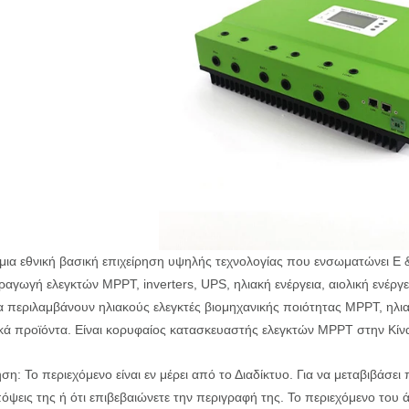
μια εθνική βασική επιχείρηση υψηλής τεχνολογίας που ενσωματώνει Ε &
αγωγή ελεγκτών MPPT, inverters, UPS, ηλιακή ενέργεια, αιολική ενέργει
α περιλαμβάνουν ηλιακούς ελεγκτές βιομηχανικής ποιότητας MPPT, ηλι
ακά προϊόντα. Είναι κορυφαίος κατασκευαστής ελεγκτών MPPT στην Κίν
η: Το περιεχόμενο είναι εν μέρει από το Διαδίκτυο. Για να μεταβιβάσει
πόψεις της ή ότι επιβεβαιώνετε την περιγραφή της. Το περιεχόμενο του