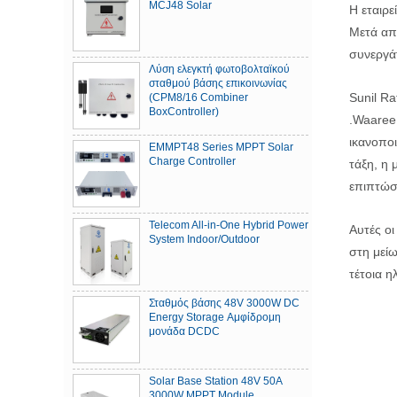
MCJ48 Solar
Η εταιρε
Μετά απ
συνεργά
Λύση ελεγκτή φωτοβολταϊκού
σταθμού βάσης επικοινωνίας
Sunil Ra
(CPM8/16 Combiner
BoxController)
.Waaree
ικανοποι
EMMPT48 Series MPPT Solar
Charge Controller
τάξη, η 
επιπτώσε
Telecom All-in-One Hybrid Power
Αυτές ο
System Indoor/Outdoor
στη μείω
τέτοια 
Σταθμός βάσης 48V 3000W DC
Energy Storage Αμφίδρομη
μονάδα DCDC
Solar Base Station 48V 50A
3000W MPPT Module